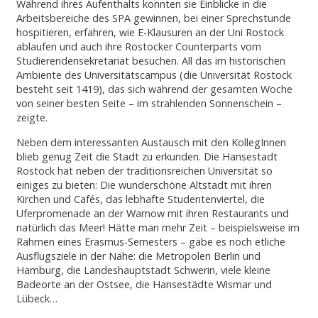
Während ihres Aufenthalts konnten sie Einblicke in die
Arbeitsbereiche des SPA gewinnen, bei einer Sprechstunde
hospitieren, erfahren, wie E-Klausuren an der Uni Rostock
ablaufen und auch ihre Rostocker Counterparts vom
Studierendensekretariat besuchen. All das im historischen
Ambiente des Universitätscampus (die Universität Rostock
besteht seit 1419), das sich während der gesamten Woche
von seiner besten Seite – im strahlenden Sonnenschein –
zeigte.
Neben dem interessanten Austausch mit den KollegInnen
blieb genug Zeit die Stadt zu erkunden. Die Hansestadt
Rostock hat neben der traditionsreichen Universität so
einiges zu bieten: Die wunderschöne Altstadt mit ihren
Kirchen und Cafés, das lebhafte Studentenviertel, die
Uferpromenade an der Warnow mit ihren Restaurants und
natürlich das Meer! Hätte man mehr Zeit – beispielsweise im
Rahmen eines Erasmus-Semesters – gäbe es noch etliche
Ausflugsziele in der Nähe: die Metropolen Berlin und
Hamburg, die Landeshauptstadt Schwerin, viele kleine
Badeorte an der Ostsee, die Hansestädte Wismar und
Lübeck…