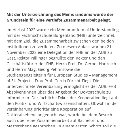
Mit der Unterzeichnung des Memorandums wurde der
Grundstein für eine vertiefte Zusammenarbeit gelegt.
Im Herbst 2022 wurde ein Memorandum of Understanding
mit der Fachhochschule Burgenland (FHB) unterzeichnet,
mit dem Ziel, die Zusammenarbeit zwischen den beiden
Institutionen zu vertiefen. Zu diesem Anlass war am 21.
November 2022 eine Delegation der FHB an der AUB zu
Gast. Rektor Pállinger begrüßte den Rektor und den
Geschäftsführer der FHB, Herrn Prof. Dr. Gernot Hanreich
und Herrn Mag. Georg Pehm sowie die
Studiengangsleiterin für European Studies – Management
of EU Projects, Frau Prof. Gerda Füricht-Fiegl. Die
unterzeichnete Vereinbarung ermöglicht es der AUB, FHB-
AbsolventInnen über das Angebot der Doktorschule zu
informieren. Der fachliche Fokus der Kooperation liegt auf
den Politik- und Wirtschaftswissenschaften. Obwohl in der
Vereinbarung prioritär eine Kooperation auf
Doktoratsebene angedacht war, wurde bei dem Besuch
auch über eine Zusammenarbeit auf Bachelor- und
Masterebene gesprochen. In einem ersten Schritt soll die