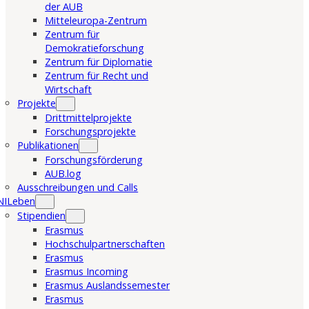
der AUB
Mitteleuropa-Zentrum
Zentrum für
Demokratieforschung
Zentrum für Diplomatie
Zentrum für Recht und
Wirtschaft
Projekte
Drittmittelprojekte
Forschungsprojekte
Publikationen
Forschungsförderung
AUB.log
Ausschreibungen und Calls
NILeben
Stipendien
Erasmus
Hochschulpartnerschaften
Erasmus
Erasmus Incoming
Erasmus Auslandssemester
Erasmus