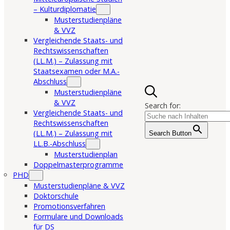
– Kulturdiplomatie
Musterstudienpläne
& VVZ
Vergleichende Staats- und
Rechtswissenschaften
(LL.M.) – Zulassung mit
Staatsexamen oder M.A.-
Abschluss
Musterstudienpläne
& VVZ
Search for:
Vergleichende Staats- und
Rechtswissenschaften
(LL.M.) – Zulassung mit
Search Button
LL.B.-Abschluss
Musterstudienplan
Doppelmasterprogramme
PHD
Musterstudienpläne & VVZ
Doktorschule
Promotionsverfahren
Formulare und Downloads
für DS