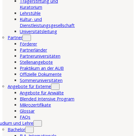
Trägerstiftung und
Kuratorium
Lehrstühle
Kultur- und
Dienstleistungsgesellschaft
Universitätsleitung
Partner
Förderer
Partnerländer
Partneruniversitäten
Stellenangebote
Praktikum an der AUB
Offizielle Dokumente
Sommeruniversitäten
Angebote für Externe
Angebote für Anwälte
Blended Intensive Program
Mikrozertifikate
Glossar
FAQs
udium und Lehre
Bachelor
B.A. Internationale