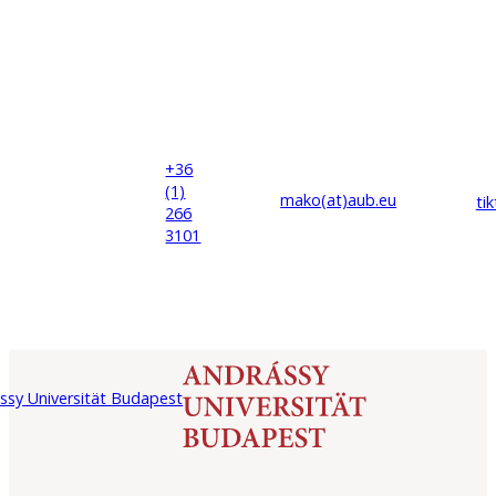
+36
(1)
mako(at)
aub
.eu
ti
266
3101