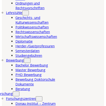
Ordnungen und
Rechtsvorschriften
Lehrstühle
Geschichts- und
Kulturwissenschaften
Politikwissenschaften
Rechtswissenschaften
Wirtschaftswissenschaften
Diplomatie
Herder-/Gastprofessuren
Semesterdaten
Studiengebühren
Bewerbung
Bachelor Bewerbung
Master Bewerbung
PHD Bewerbung
Bewerbung Doktorschule
Dokumente
Beratung
orschung
Forschungszentren
Donau-Institut – Zentrum