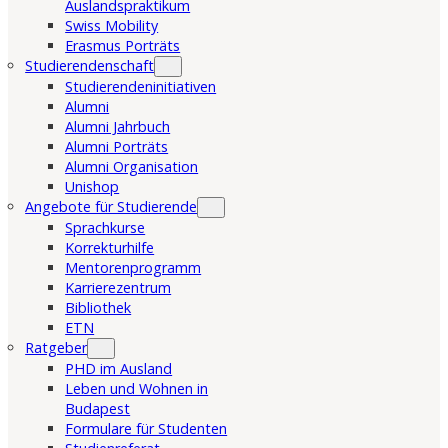
Auslandspraktikum
Swiss Mobility
Erasmus Porträts
Studierendenschaft
Studierendeninitiativen
Alumni
Alumni Jahrbuch
Alumni Porträts
Alumni Organisation
Unishop
Angebote für Studierende
Sprachkurse
Korrekturhilfe
Mentorenprogramm
Karrierezentrum
Bibliothek
ETN
Ratgeber
PHD im Ausland
Leben und Wohnen in
Budapest
Formulare für Studenten