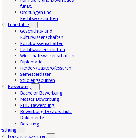
für DS
Ordnungen und
Rechtsvorschriften
Lehrstühle
Geschichts- und
Kulturwissenschaften
Politikwissenschaften
Rechtswissenschaften
Wirtschaftswissenschaften
Diplomatie
Herder-/Gastprofessuren
Semesterdaten
Studiengebühren
Bewerbung
Bachelor Bewerbung
Master Bewerbung
PHD Bewerbung
Bewerbung Doktorschule
Dokumente
Beratung
orschung
Forschungszentren