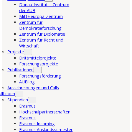
Donau-Institut – Zentrum
der AUB
Mitteleuropa-Zentrum
Zentrum für
Demokratieforschung
Zentrum für Diplomatie
Zentrum für Recht und
Wirtschaft
Projekte
Drittmittelprojekte
Forschungsprojekte
Publikationen
Forschungsförderung
AUB.log
Ausschreibungen und Calls
NILeben
Stipendien
Erasmus
Hochschulpartnerschaften
Erasmus
Erasmus Incoming
Erasmus Auslandssemester