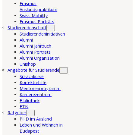
Erasmus
Auslandspraktikum
Swiss Mobility
Erasmus Porträts
Studierendenschaft
Studierendeninitiativen
Alumni
Alumni Jahrbuch
Alumni Porträts
Alumni Organisation
Unishop
Angebote für Studierende
Sprachkurse
Korrekturhilfe
Mentorenprogramm
Karrierezentrum
Bibliothek
ETN
Ratgeber
PHD im Ausland
Leben und Wohnen in
Budapest