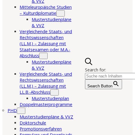
& VVZ
Mitteleuropäische Studien
– Kulturdiplomatie
Musterstudienpläne
& VVZ
Vergleichende Staats- und
Rechtswissenschaften
(LL.M.) – Zulassung mit
Staatsexamen oder M.A.-
Abschluss
Musterstudienpläne
& VVZ
Search for:
Vergleichende Staats- und
Rechtswissenschaften
(LL.M.) – Zulassung mit
Search Button
LL.B.-Abschluss
Musterstudienplan
Doppelmasterprogramme
PHD
Musterstudienpläne & VVZ
Doktorschule
Promotionsverfahren
Formulare und Downloads