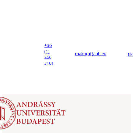
+36
(1)
mako(at)
aub
.eu
ti
266
3101