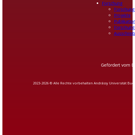
Forschung
Forschung
Projekte
Publikatio
Forschung
Ausschreib
Gefördert vom D
2023-2026 © Alle Rechte vorbehalten Andrássy Universität Bud