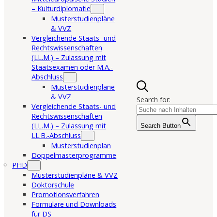
– Kulturdiplomatie
Musterstudienpläne
& VVZ
Vergleichende Staats- und
Rechtswissenschaften
(LL.M.) – Zulassung mit
Staatsexamen oder M.A.-
Abschluss
Musterstudienpläne
& VVZ
Search for:
Vergleichende Staats- und
Rechtswissenschaften
(LL.M.) – Zulassung mit
Search Button
LL.B.-Abschluss
Musterstudienplan
Doppelmasterprogramme
PHD
Musterstudienpläne & VVZ
Doktorschule
Promotionsverfahren
Formulare und Downloads
für DS