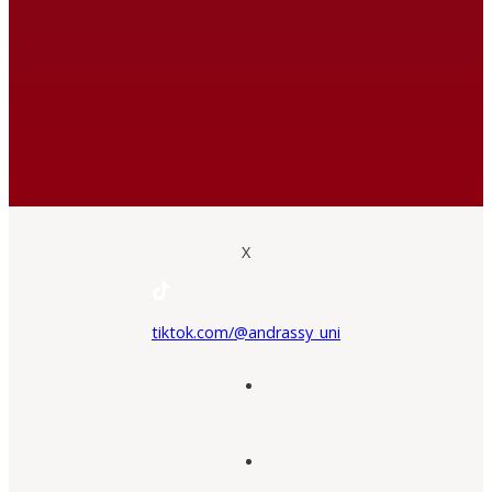
X
tiktok.com/@andrassy_uni