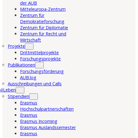
der AUB
Mitteleuropa-Zentrum
Zentrum für
Demokratieforschung
Zentrum für Diplomatie
Zentrum für Recht und
Wirtschaft
Projekte
Drittmittelprojekte
Forschungsprojekte
Publikationen
Forschungsförderung
AUB.log
Ausschreibungen und Calls
NILeben
Stipendien
Erasmus
Hochschulpartnerschaften
Erasmus
Erasmus Incoming
Erasmus Auslandssemester
Erasmus