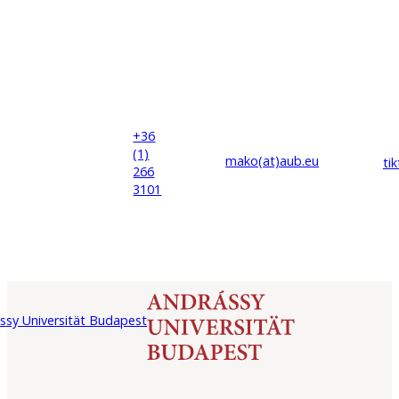
+36
(1)
mako(at)
aub
.eu
ti
266
3101