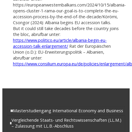
https://europeanwesternbalkans.com/2024/10/15/albania-
opens-cluster-1-rama-our-goal-is-to-complete-the-eu-
accession-process-by-the-end-of-the-decade/Körömi,
Csongor (2024): Albania begins EU accession talks.
But it could still take decades before the country joins
the bloc, abrufbar unter:
https://www.politico.eu/article/albania-begin-eu-
accession-talk-enlargement/
Rat der Europäischen
Union (o.D.): EU-Erweiterungspolitik – Albanien,
abrufbar unter:
https://www.consilium.europa.eu/de/policies/enlargement/al
Masterstudiengang International Economy and Business
Vergleichende Staats- und Rechtswissenschaften (LL.M.)
– Zulassung mit LL.B.-Abschluss