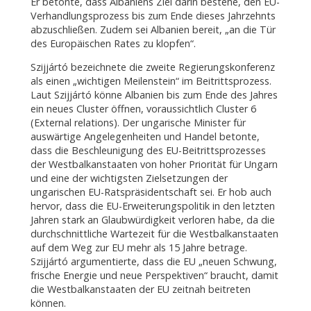
Er betonte, dass Albaniens Ziel darin bestehe, den EU-
Verhandlungsprozess bis zum Ende dieses Jahrzehnts
abzuschließen. Zudem sei Albanien bereit, „an die Tür
des Europäischen Rates zu klopfen“.
Szijjártó bezeichnete die zweite Regierungskonferenz
als einen „wichtigen Meilenstein“ im Beitrittsprozess.
Laut Szijjártó könne Albanien bis zum Ende des Jahres
ein neues Cluster öffnen, voraussichtlich Cluster 6
(External relations). Der ungarische Minister für
auswärtige Angelegenheiten und Handel betonte,
dass die Beschleunigung des EU-Beitrittsprozesses
der Westbalkanstaaten von hoher Priorität für Ungarn
und eine der wichtigsten Zielsetzungen der
ungarischen EU-Ratspräsidentschaft sei. Er hob auch
hervor, dass die EU-Erweiterungspolitik in den letzten
Jahren stark an Glaubwürdigkeit verloren habe, da die
durchschnittliche Wartezeit für die Westbalkanstaaten
auf dem Weg zur EU mehr als 15 Jahre betrage.
Szijjártó argumentierte, dass die EU „neuen Schwung,
frische Energie und neue Perspektiven“ braucht, damit
die Westbalkanstaaten der EU zeitnah beitreten
können.