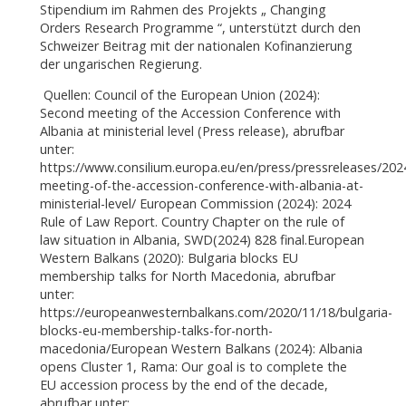
Stipendium im Rahmen des Projekts „ Changing
Orders Research Programme “, unterstützt durch den
Schweizer Beitrag mit der nationalen Kofinanzierung
der ungarischen Regierung.
Quellen: Council of the European Union (2024):
Second meeting of the Accession Conference with
Albania at ministerial level (Press release), abrufbar
unter:
https://www.consilium.europa.eu/en/press/pressreleases/20
meeting-of-the-accession-conference-with-albania-at-
ministerial-level/ European Commission (2024): 2024
Rule of Law Report. Country Chapter on the rule of
law situation in Albania, SWD(2024) 828 final.European
Western Balkans (2020): Bulgaria blocks EU
membership talks for North Macedonia, abrufbar
unter:
https://europeanwesternbalkans.com/2020/11/18/bulgaria-
blocks-eu-membership-talks-for-north-
macedonia/European Western Balkans (2024): Albania
opens Cluster 1, Rama: Our goal is to complete the
EU accession process by the end of the decade,
abrufbar unter: