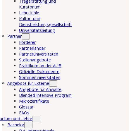
Trägerstiftung und
Kuratorium
Lehrstühle
Kultur- und
Dienstleistungsgesellschaft
Universitätsleitung
Partner
Förderer
Partnerländer
Partneruniversitäten
Stellenangebote
Praktikum an der AUB
Offizielle Dokumente
Sommeruniversitäten
Angebote für Externe
Angebote für Anwälte
Blended Intensive Program
Mikrozertifikate
Glossar
FAQs
udium und Lehre
Bachelor
B.A. Internationale