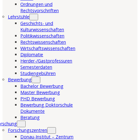
Ordnungen und
Rechtsvorschriften
Lehrstühle
Geschichts- und
Kulturwissenschaften
Politikwissenschaften
Rechtswissenschaften
Wirtschaftswissenschaften
Diplomatie
Herder-/Gastprofessuren
Semesterdaten
Studiengebühren
Bewerbung
Bachelor Bewerbung
Master Bewerbung
PHD Bewerbung
Bewerbung Doktorschule
Dokumente
Beratung
orschung
Forschungszentren
Donau-Institut – Zentrum