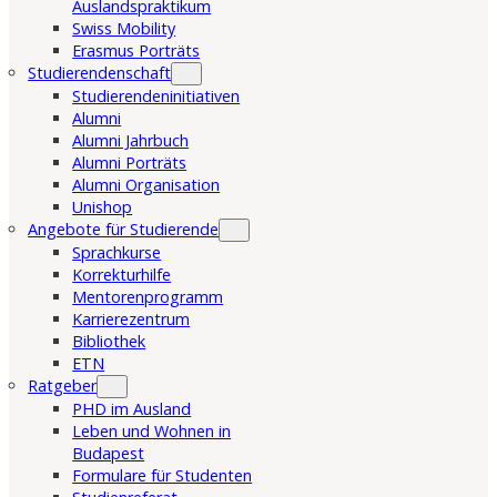
Auslandspraktikum
Swiss Mobility
Erasmus Porträts
Studierendenschaft
Studierendeninitiativen
Alumni
Alumni Jahrbuch
Alumni Porträts
Alumni Organisation
Unishop
Angebote für Studierende
Sprachkurse
Korrekturhilfe
Mentorenprogramm
Karrierezentrum
Bibliothek
ETN
Ratgeber
PHD im Ausland
Leben und Wohnen in
Budapest
Formulare für Studenten