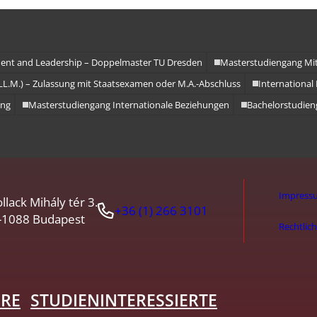
nt and Leadership – Doppelmaster TU Dresden
Masterstudiengang Mit
LL.M.) – Zulassung mit Staatsexamen oder M.A.-Abschluss
Internationa
ung
Masterstudiengang Internationale Beziehungen
Bachelorstudien
Impress
llack Mihály tér 3.
+36 (1) 266 3101
-1088 Budapest
Rechtlic
HRE
STUDIENINTERESSIERTE