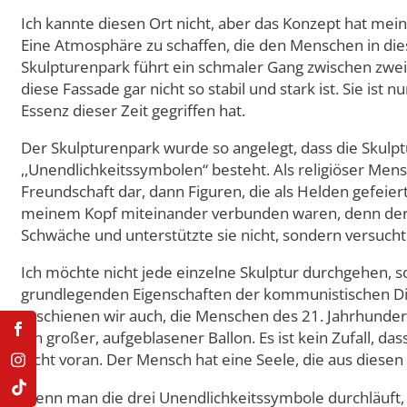
Ich kannte diesen Ort nicht, aber das Konzept hat mei
Eine Atmosphäre zu schaffen, die den Menschen in di
Skulpturenpark führt ein schmaler Gang zwischen zwei B
diese Fassade gar nicht so stabil und stark ist. Sie ist
Essenz dieser Zeit gegriffen hat.
Der Skulpturenpark wurde so angelegt, dass die Skulptu
,,Unendlichkeitssymbolen“ besteht. Als religiöser Mens
Freundschaft dar, dann Figuren, die als Helden gefeie
meinem Kopf miteinander verbunden waren, denn der Ko
Schwäche und unterstützte sie nicht, sondern versucht
Ich möchte nicht jede einzelne Skulptur durchgehen, s
grundlegenden Eigenschaften der kommunistischen Dikt
erschienen wir auch, die Menschen des 21. Jahrhunder
ein großer, aufgeblasener Ballon. Es ist kein Zufall, 
nicht voran. Der Mensch hat eine Seele, die aus diesen
Wenn man die drei Unendlichkeitssymbole durchläuft, g