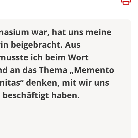
ATEN
VERSITÄTEN
BÜHREN
nasium war, hat uns meine
rin beigebracht. Aus
musste ich beim Wort
und an das Thema „Memento
nitas“ denken, mit wir uns
 beschäftigt haben.