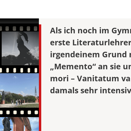
y and
Universitätsleitung
SEMESTERD
SOMMERUNI
STUDIENGE
 & VVZ
ership
Als ich noch im Gym
 & VVZ
erste Literaturlehre
dien –
irgendeinem Grund 
 & VVZ
„Memento“ an sie 
 und
(LL.M.) –
mori – Vanitatum va
examen oder
damals sehr intensiv
 & VVZ
 und
(LL.M.) –
bschluss