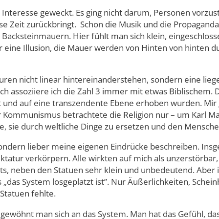
n Interesse geweckt. Es ging nicht darum, Personen vorzus
ese Zeit zurückbringt. Schon die Musik und die Propagan
acksteinmauern. Hier fühlt man sich klein, eingeschlossen 
 nur eine Illusion, die Mauer werden von Hinten von hinten 
ren nicht linear hintereinanderstehen, sondern eine liege
ch assoziiere ich die Zahl 3 immer mit etwas Biblischem. 
rt und auf eine transzendente Ebene erhoben wurden. Mir 
mmunismus betrachtete die Religion nur – um Karl Marx z
e, sie durch weltliche Dinge zu ersetzen und den Menschen
ondern lieber meine eigenen Eindrücke beschreiben. Insg
atur verkörpern. Alle wirkten auf mich als unzerstörbar,
ts, neben den Statuen sehr klein und unbedeutend. Aber
dass „das System losgeplatzt ist”. Nur Äußerlichkeiten, Sc
 Statuen fehlte.
ewöhnt man sich an das System. Man hat das Gefühl, dass e