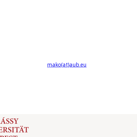
mako(at)
aub
.eu