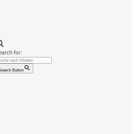
earch for:
Search Button