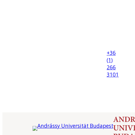
+36
(1)
266
3101