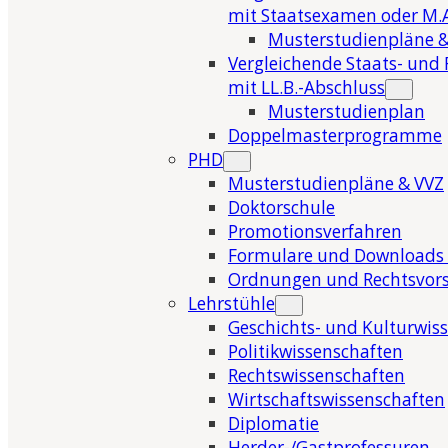
mit Staatsexamen oder M.A
Musterstudienpläne &
Vergleichende Staats- und 
mit LL.B.-Abschluss
Musterstudienplan
Doppelmasterprogramme
PHD
Musterstudienpläne & VVZ
Doktorschule
Promotionsverfahren
Formulare und Downloads 
Ordnungen und Rechtsvors
Lehrstühle
Geschichts- und Kulturwis
Politikwissenschaften
Rechtswissenschaften
Wirtschaftswissenschaften
Diplomatie
Herder-/Gastprofessuren