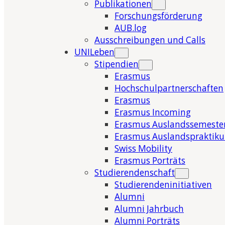
Publikationen
Forschungsförderung
AUB.log
Ausschreibungen und Calls
UNILeben
Stipendien
Erasmus
Hochschulpartnerschaften
Erasmus
Erasmus Incoming
Erasmus Auslandssemeste
Erasmus Auslandspraktik
Swiss Mobility
Erasmus Porträts
Studierendenschaft
Studierendeninitiativen
Alumni
Alumni Jahrbuch
Alumni Porträts