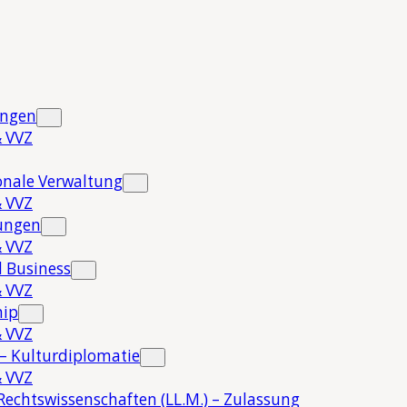
ungen
 VVZ
onale Verwaltung
 VVZ
hungen
 VVZ
 Business
 VVZ
hip
 VVZ
 – Kulturdiplomatie
 VVZ
Rechtswissenschaften (LL.M.) – Zulassung