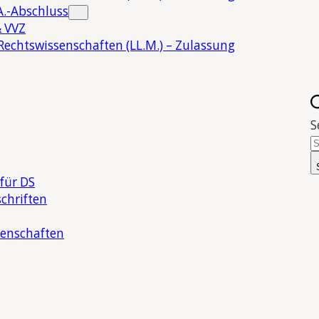
.-Abschluss
 VVZ
Rechtswissenschaften (LL.M.) – Zulassung
S
für DS
chriften
senschaften