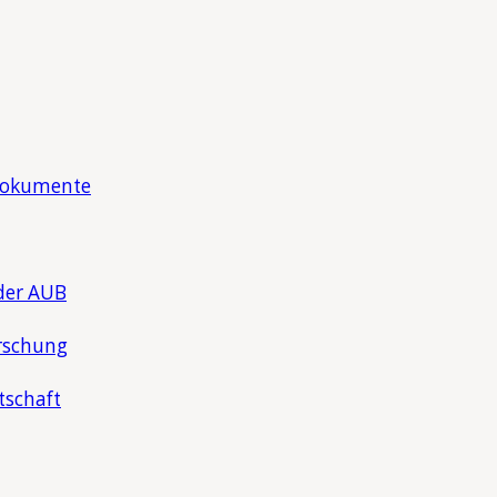
Dokumente
der AUB
rschung
tschaft