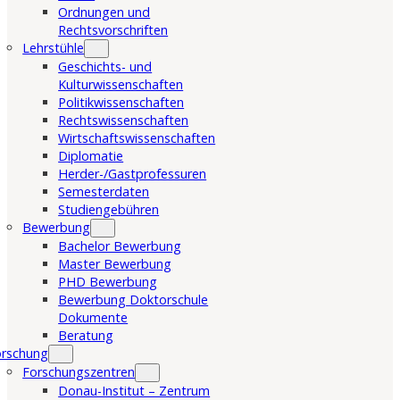
Ordnungen und
Rechtsvorschriften
Lehrstühle
Geschichts- und
Kulturwissenschaften
Politikwissenschaften
Rechtswissenschaften
Wirtschaftswissenschaften
Diplomatie
Herder-/Gastprofessuren
Semesterdaten
Studiengebühren
Bewerbung
Bachelor Bewerbung
Master Bewerbung
PHD Bewerbung
Bewerbung Doktorschule
Dokumente
Beratung
orschung
Forschungszentren
Donau-Institut – Zentrum