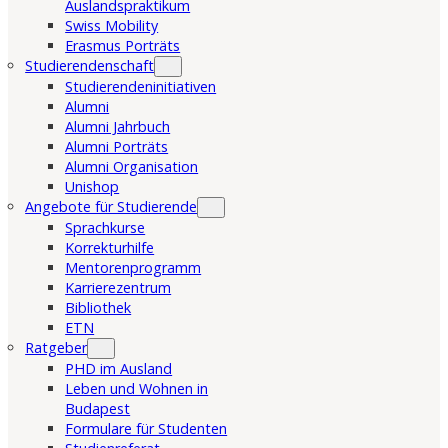
Auslandspraktikum
Swiss Mobility
Erasmus Porträts
Studierendenschaft
Studierendeninitiativen
Alumni
Alumni Jahrbuch
Alumni Porträts
Alumni Organisation
Unishop
Angebote für Studierende
Sprachkurse
Korrekturhilfe
Mentorenprogramm
Karrierezentrum
Bibliothek
ETN
Ratgeber
PHD im Ausland
Leben und Wohnen in
Budapest
Formulare für Studenten