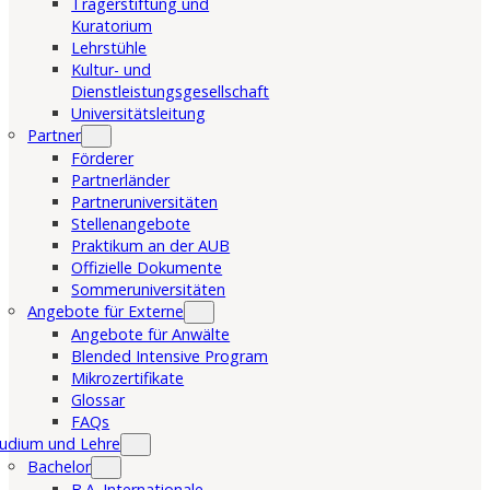
Trägerstiftung und
Kuratorium
Lehrstühle
Kultur- und
Dienstleistungsgesellschaft
Universitätsleitung
Partner
Förderer
Partnerländer
Partneruniversitäten
Stellenangebote
Praktikum an der AUB
Offizielle Dokumente
Sommeruniversitäten
Angebote für Externe
Angebote für Anwälte
Blended Intensive Program
Mikrozertifikate
Glossar
FAQs
udium und Lehre
Bachelor
B.A. Internationale