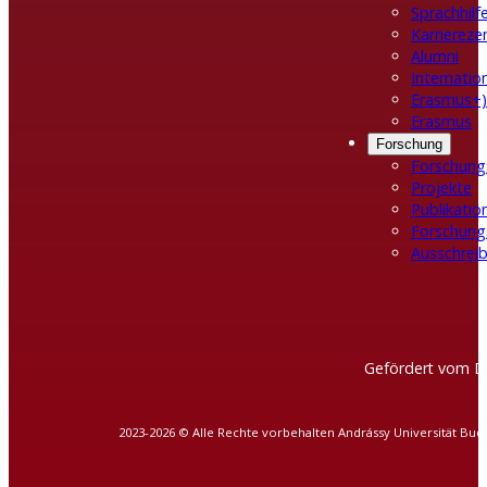
Sprachhilf
Karrierez
Alumni
Internatio
Erasmus+)
Erasmus
Forschung
Forschung
Projekte
Publikatio
Forschung
Ausschreib
Gefördert vom D
2023-2026 © Alle Rechte vorbehalten Andrássy Universität Bud