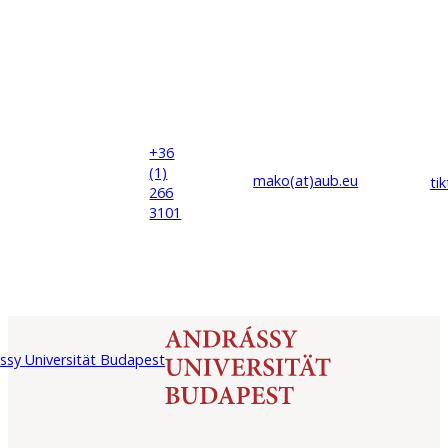
+36
(1)
mako(at)
aub
.eu
ti
266
3101