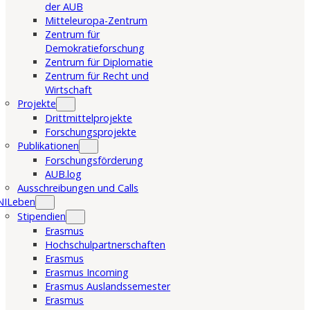
der AUB
Mitteleuropa-Zentrum
Zentrum für
Demokratieforschung
Zentrum für Diplomatie
Zentrum für Recht und
Wirtschaft
Projekte
Drittmittelprojekte
Forschungsprojekte
Publikationen
Forschungsförderung
AUB.log
Ausschreibungen und Calls
NILeben
Stipendien
Erasmus
Hochschulpartnerschaften
Erasmus
Erasmus Incoming
Erasmus Auslandssemester
Erasmus