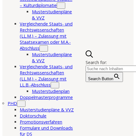
– Kulturdiplomatie
Musterstudienpläne
& VVZ
Vergleichende Staats- und
Rechtswissenschaften
(LL.M.) – Zulassung mit
Staatsexamen oder M.A.-
Abschluss
Musterstudienpläne
& VVZ
Search for:
Vergleichende Staats- und
Rechtswissenschaften
(LL.M.) – Zulassung mit
Search Button
LL.B.-Abschluss
Musterstudienplan
Doppelmasterprogramme
PHD
Musterstudienpläne & VVZ
Doktorschule
Promotionsverfahren
Formulare und Downloads
für DS