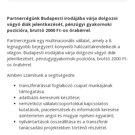
Partnercégünk Budapesti irodájába várja dolgozni
vágyó diák jelentkezését, pénzügyi gyakornoki
pozícióra, bruttó 2000 Ft-os órabérrel.
Partnercégünk egy multinacionális vállalat, amely a 8.
legnagyobb bejegyzett könyvelői hálózattalrendelkezik a
világon. Budapesti irodájába várja dolgozni vágyó diák
jelentkezését, pénzügyigyakornoki pozícióra, bruttó 2000 Ft-
os órabérrel.
Amiben számítunk a segítségedre:
transzferárással foglalkozó csapat munkájának
támogatása;
adatbázis-keresések készítése;
nemzetközi vállalatcsoportokkal kapcsolatos
kutatások, piacelemzések és információk keresése
azinterneten angol és magyar nyelven egyaránt;
nyilvántartások összeállítása és a transzferár
tanácsadási projektekben történő részvétel.