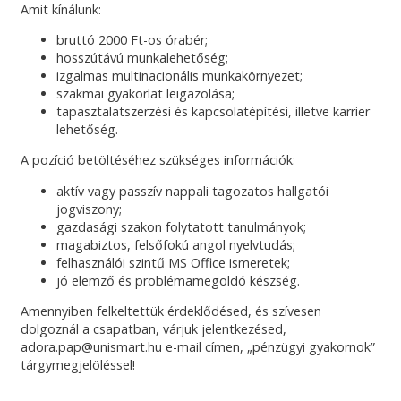
Amit kínálunk:
bruttó 2000 Ft-os órabér;
hosszútávú munkalehetőség;
izgalmas multinacionális munkakörnyezet;
szakmai gyakorlat leigazolása;
tapasztalatszerzési és kapcsolatépítési, illetve karrier
lehetőség.
A pozíció betöltéséhez szükséges információk:
aktív vagy passzív nappali tagozatos hallgatói
jogviszony;
gazdasági szakon folytatott tanulmányok;
magabiztos, felsőfokú angol nyelvtudás;
felhasználói szintű MS Office ismeretek;
jó elemző és problémamegoldó készség.
Amennyiben felkeltettük érdeklődésed, és szívesen
dolgoznál a csapatban, várjuk jelentkezésed,
adora.pap@unismart.hu e-mail címen, „pénzügyi gyakornok”
tárgymegjelöléssel!