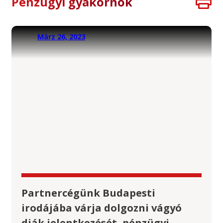
Pénzügyi gyakornok
März 26, 2023
Partnercégünk Budapesti
irodájába várja dolgozni vágyó
diák jelentkezését, pénzügyi