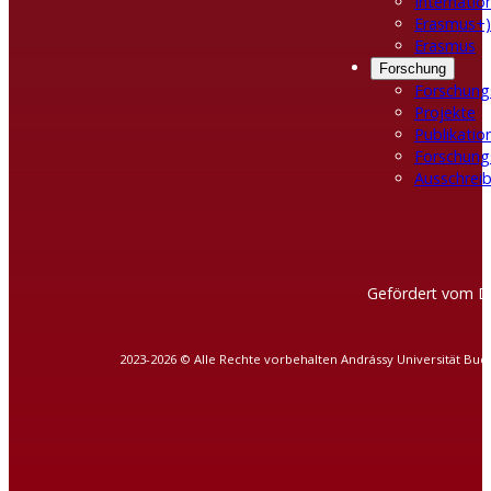
Internatio
Erasmus+)
Erasmus
Forschung
Forschung
Projekte
Publikatio
Forschung
Ausschreib
Gefördert vom D
2023-2026 © Alle Rechte vorbehalten Andrássy Universität Bud