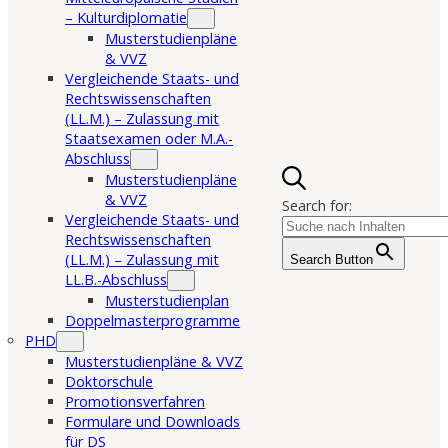
– Kulturdiplomatie
Musterstudienpläne
& VVZ
Vergleichende Staats- und
Rechtswissenschaften
(LL.M.) – Zulassung mit
Staatsexamen oder M.A.-
Abschluss
Musterstudienpläne
& VVZ
Search for:
Vergleichende Staats- und
Rechtswissenschaften
(LL.M.) – Zulassung mit
Search Button
LL.B.-Abschluss
Musterstudienplan
Doppelmasterprogramme
PHD
Musterstudienpläne & VVZ
Doktorschule
Promotionsverfahren
Formulare und Downloads
für DS