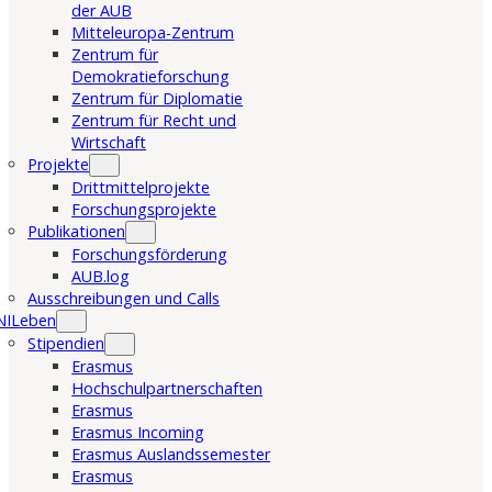
der AUB
Mitteleuropa-Zentrum
Zentrum für
Demokratieforschung
Zentrum für Diplomatie
Zentrum für Recht und
Wirtschaft
Projekte
Drittmittelprojekte
Forschungsprojekte
Publikationen
Forschungsförderung
AUB.log
Ausschreibungen und Calls
NILeben
Stipendien
Erasmus
Hochschulpartnerschaften
Erasmus
Erasmus Incoming
Erasmus Auslandssemester
Erasmus