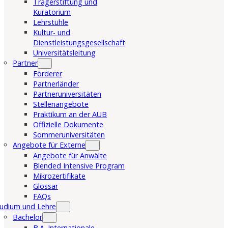
Trägerstiftung und
Kuratorium
Lehrstühle
Kultur- und
Dienstleistungsgesellschaft
Universitätsleitung
Partner
Förderer
Partnerländer
Partneruniversitäten
Stellenangebote
Praktikum an der AUB
Offizielle Dokumente
Sommeruniversitäten
Angebote für Externe
Angebote für Anwälte
Blended Intensive Program
Mikrozertifikate
Glossar
FAQs
udium und Lehre
Bachelor
B.A. Internationale