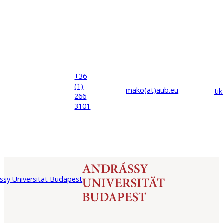
+36
(1)
mako(at)
aub
.eu
ti
266
3101