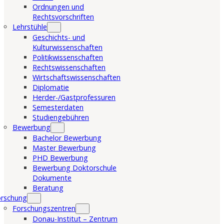
Ordnungen und
Rechtsvorschriften
Lehrstühle
Geschichts- und
Kulturwissenschaften
Politikwissenschaften
Rechtswissenschaften
Wirtschaftswissenschaften
Diplomatie
Herder-/Gastprofessuren
Semesterdaten
Studiengebühren
Bewerbung
Bachelor Bewerbung
Master Bewerbung
PHD Bewerbung
Bewerbung Doktorschule
Dokumente
Beratung
orschung
Forschungszentren
Donau-Institut – Zentrum