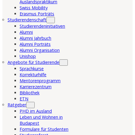
Auslandspraktikum
Swiss Mobility
Erasmus Porträts
Studierendenschaft
Studierendeninitiativen
Alumni
Alumni Jahrbuch
Alumni Porträts
Alumni Organisation
Unishop
Angebote für Studierende
Sprachkurse
Korrekturhilfe
Mentorenprogramm
Karrierezentrum
Bibliothek
ETN
Ratgeber
PHD im Ausland
Leben und Wohnen in
Budapest
Formulare für Studenten