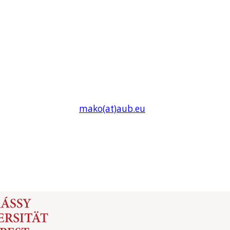
mako(at)
aub
.eu