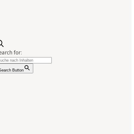
earch for:
Search Button