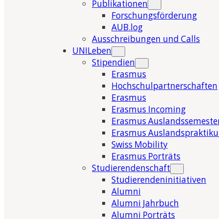
Publikationen
Forschungsförderung
AUB.log
Ausschreibungen und Calls
UNILeben
Stipendien
Erasmus
Hochschulpartnerschaften
Erasmus
Erasmus Incoming
Erasmus Auslandssemeste
Erasmus Auslandspraktik
Swiss Mobility
Erasmus Porträts
Studierendenschaft
Studierendeninitiativen
Alumni
Alumni Jahrbuch
Alumni Porträts