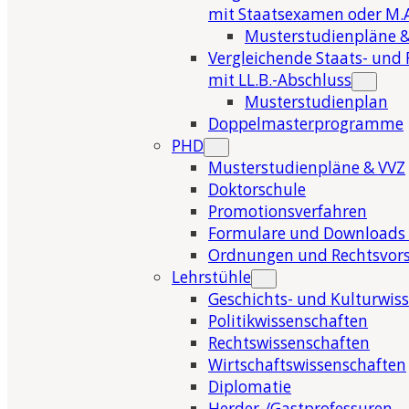
mit Staatsexamen oder M.A
Musterstudienpläne &
Vergleichende Staats- und 
mit LL.B.-Abschluss
Musterstudienplan
Doppelmasterprogramme
PHD
Musterstudienpläne & VVZ
Doktorschule
Promotionsverfahren
Formulare und Downloads 
Ordnungen und Rechtsvors
Lehrstühle
Geschichts- und Kulturwis
Politikwissenschaften
Rechtswissenschaften
Wirtschaftswissenschaften
Diplomatie
Herder-/Gastprofessuren