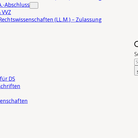
.-Abschluss
 VVZ
Rechtswissenschaften (LL.M.) – Zulassung
S
für DS
chriften
senschaften