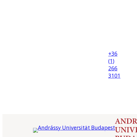
+36
(1)
266
3101