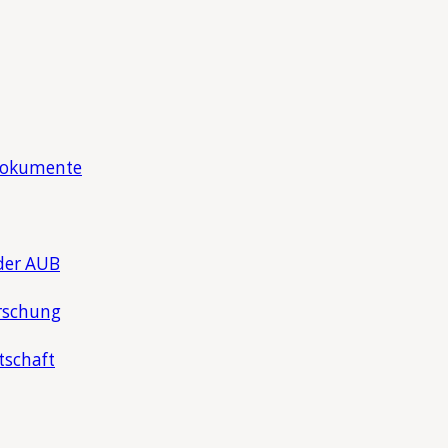
Dokumente
der AUB
rschung
tschaft