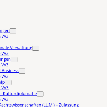
ungen
 VVZ
onale Verwaltung
 VVZ
hungen
 VVZ
 Business
 VVZ
hip
 VVZ
 – Kulturdiplomatie
 VVZ
Rechtswissenschaften (LL.M.) – Zulassung