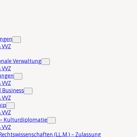
ungen
 VVZ
onale Verwaltung
 VVZ
hungen
 VVZ
 Business
 VVZ
hip
 VVZ
 – Kulturdiplomatie
 VVZ
Rechtswissenschaften (LL.M.) – Zulassung