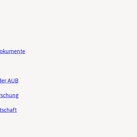
Dokumente
der AUB
rschung
tschaft