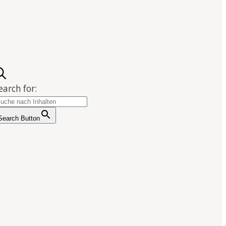
earch for:
Search Button