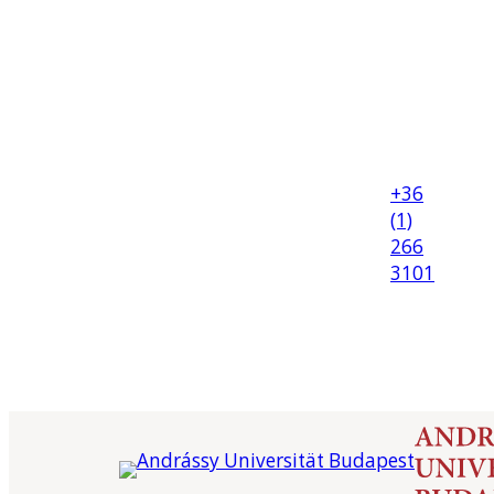
+36
(1)
266
3101