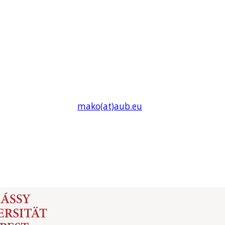
mako(at)
aub
.eu