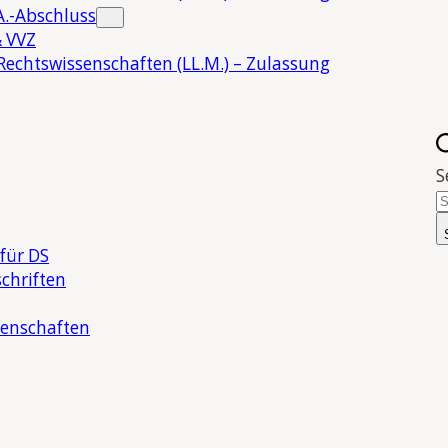
.-Abschluss
 VVZ
Rechtswissenschaften (LL.M.) – Zulassung
S
für DS
chriften
senschaften