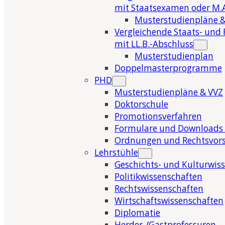
mit Staatsexamen oder M.A
Musterstudienpläne &
Vergleichende Staats- und 
mit LL.B.-Abschluss
Musterstudienplan
Doppelmasterprogramme
PHD
Musterstudienpläne & VVZ
Doktorschule
Promotionsverfahren
Formulare und Downloads 
Ordnungen und Rechtsvors
Lehrstühle
Geschichts- und Kulturwis
Politikwissenschaften
Rechtswissenschaften
Wirtschaftswissenschaften
Diplomatie
Herder-/Gastprofessuren