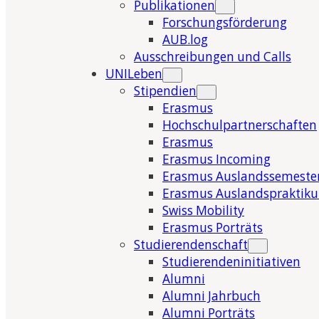
Publikationen
Forschungsförderung
AUB.log
Ausschreibungen und Calls
UNILeben
Stipendien
Erasmus
Hochschulpartnerschaften
Erasmus
Erasmus Incoming
Erasmus Auslandssemeste
Erasmus Auslandspraktik
Swiss Mobility
Erasmus Porträts
Studierendenschaft
Studierendeninitiativen
Alumni
Alumni Jahrbuch
Alumni Porträts