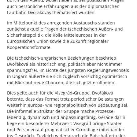
durch den Abend, wobei neben außenpolitischen Fragen
auch persönliche Erfahrungen aus der diplomatischen
Laufbahn Dvořákovás thematisiert wurden.
Im Mittelpunkt des anregenden Austauschs standen
zunächst aktuelle Fragen der tschechischen Außen- und
Sicherheitspolitik, die Rolle Mitteleuropas in der
Europäischen Union sowie die Zukunft regionaler
Kooperationsformate.
Die tschechisch-ungarischen Beziehungen beschrieb
Dvořáková als historisch eng, politisch aber nicht immer
spannungsfrei. Im Lichte des jüngsten Regierungswechsels
in Ungarn äußerte sie sich zugleich vorsichtig optimistisch
mit Blick auf neue Chancen, die sich jetzt eröffneten.
Dies gelte auch für die Visegrád-Gruppe. Dvořáková
betonte, dass das Format trotz periodischer Belastungen
weiterhin europa- wie regionalpolitisch von Bedeutung sei.
Die informelle Struktur der Gruppe mache Prozesse
lebendig, dynamisch und anpassungsfähig. Gerade darin
liege ein besonderer Mehrwert: Visegrád bringe Staaten
und Personen auf pragmatischer Grundlage miteinander
ins Gespräch. Zugleich widersprach die Botschafterin der