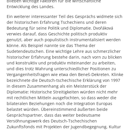
blieben wichtige Faktoren für die wirtschaftliche
Entwicklung des Landes.
Ein weiterer interessanter Teil des Gesprächs widmete sich
der historischen Erfahrung Tschechiens und deren
Bedeutung für seine Politik und Diplomatie. Dvořáková
verwies darauf, dass Geschichte politisch produktiv
genutzt, aber auch populistisch instrumentalisiert werden
könne. Als Beispiel nannte sie das Thema der
Sudetendeutschen. Eine wichtige Lehre aus schmerzlicher
historischer Erfahrung bestehe darin, nach vorn zu blicken
und konstruktiv und produktiv miteinander zu arbeiten,
und dies trotz Wahrung unterschiedlicher Positionen zu
Vergangenheitsfragen wie etwa den Beneš-Dekreten. Klinke
bezeichnete die Deutsch-tschechische Erklärung von 1997
in diesem Zusammenhang als ein Meisterstück der
Diplomatie: Historische Streitigkeiten würden nicht mehr
mit rechtlichen Mitteln ausgefochten, so dass weder die
bilateralen Beziehungen noch die Integration Europas
belastet würden. Übereinstimmend äußerten beide
Gesprächspartner, dass das weiter bedeutsame
Versöhnungswerk des Deutsch-Tschechischen
Zukunftsfonds mit Projekten der Jugendbegegnung, Kultur