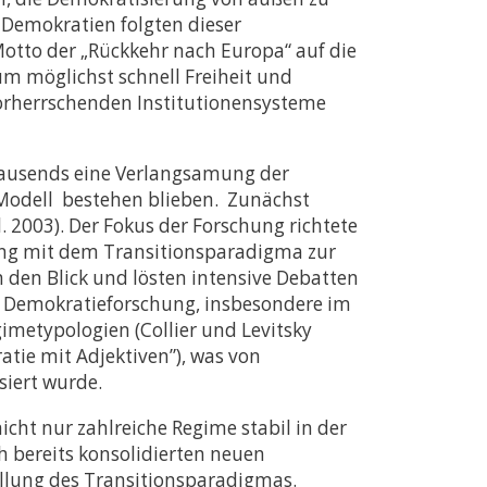
 Demokratien folgten dieser
Motto der „Rückkehr nach Europa“ auf die
m möglichst schnell Freiheit und
vorherrschenden Institutionensysteme
tausends eine Verlangsamung der
 Modell bestehen blieben. Zunächst
 2003). Der Fokus der Forschung richtete
zung mit dem Transitionsparadigma zur
n den Blick und lösten intensive Debatten
en Demokratieforschung, insbesondere im
imetypologien (Collier und Levitsky
tie mit Adjektiven”), was von
isiert wurde.
ht nur zahlreiche Regime stabil in der
 bereits konsolidierten neuen
ellung des Transitionsparadigmas.