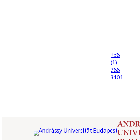
+36
(1)
266
3101