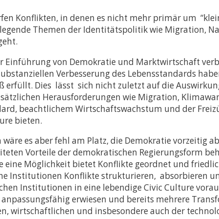
fen Konflikten, in denen es nicht mehr primär um “klei
gende Themen der Identitätspolitik wie Migration, Nat
geht.
er Einführung von Demokratie und Marktwirtschaft ver
ubstanziellen Verbesserung des Lebensstandards haben 
erfüllt. Dies lässt sich nicht zuletzt auf die Auswirku
 zusätzlichen Herausforderungen wie Migration, Klimaw
ard, beachtlichem Wirtschaftswachstum und der Freizüg
ure bieten.
wäre es aber fehl am Platz, die Demokratie vorzeitig ab
eten Vorteile der demokratischen Regierungsform behal
 eine Möglichkeit bietet Konflikte geordnet und friedlic
 Institutionen Konflikte strukturieren, absorbieren un
hen Institutionen in eine lebendige Civic Culture vorau
 anpassungsfähig erwiesen und bereits mehrere Transf
en, wirtschaftlichen und insbesondere auch der techn