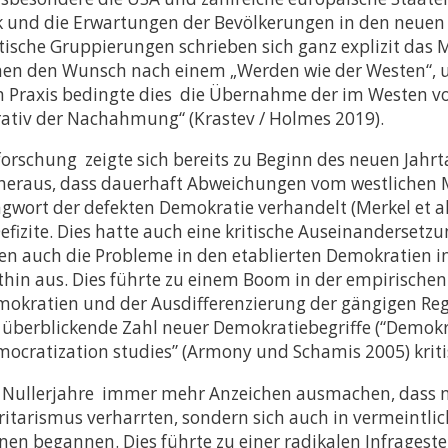
ik und die Erwartungen der Bevölkerungen in den neuen
ische Gruppierungen schrieben sich ganz explizit das 
nen den Wunsch nach einem „Werden wie der Westen“, u
hen Praxis bedingte dies die Übernahme der im Westen 
rativ der Nachahmung“ (Krastev / Holmes 2019).
rschung zeigte sich bereits zu Beginn des neuen Jahr
h heraus, dass dauerhaft Abweichungen vom westlichen
wort der defekten Demokratie verhandelt (Merkel et al.
fizite. Dies hatte auch eine kritische Auseinanderset
eten auch die Probleme in den etablierten Demokratien i
hthin aus. Dies führte zu einem Boom in der empirisch
mokratien und der Ausdifferenzierung der gängigen Reg
überblickende Zahl neuer Demokratiebegriffe (“Demokra
mocratization studies” (Armony und Schamis 2005) krit
 Nullerjahre immer mehr Anzeichen ausmachen, dass nic
tarismus verharrten, sondern sich auch in vermeintlich
en begannen. Dies führte zu einer radikalen Infragest