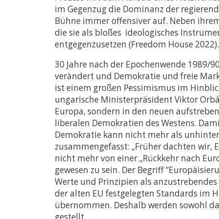
im Gegenzug die Dominanz der regierenden
Bühne immer offensiver auf. Neben ihrem 
die sie als bloßes ideologisches Instru
entgegenzusetzen (Freedom House 2022).
30 Jahre nach der Epochenwende 1989/90
verändert und Demokratie und freie Mark
ist einem großen Pessimismus im Hinblick
ungarische Ministerpräsident Viktor Orbá
Europa, sondern in den neuen aufstrebend
liberalen Demokratien des Westens. Dam
Demokratie kann nicht mehr als unhinterf
zusammengefasst: „Früher dachten wir, Eur
nicht mehr von einer „Rückkehr nach Eur
gewesen zu sein. Der Begriff “Europäisie
Werte und Prinzipien als anzustrebendes 
der alten EU festgelegten Standards im H
übernommen. Deshalb werden sowohl das 
gestellt.