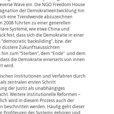
n Reverse Wave ein. Die NGO Freedom House
Stagnation der Demokratieentwicklung hin
s sich eine Trendwende abzuzeichnen
n 2008 führten zu einer generellen
ritäre Systeme, wie etwa China und
k fest, dass sich die Demokratie in einer
 “democratic backsliding”, bzw. der
ie düstere Zukunftsaussichten
is hin zum “Sterben”, dem “Ende” und dem
 dass die Demokratie einerseits von innen
t wird.
ischen Institutionen und Verfahren durch
ls zentralen ersten Schritt
ung der Justiz als unabhängiges
cht. Weitere institutionelle Reformen –
ich wird in diesem Prozess auch der
n beschnitten werden. Häufig geht dieser
den Profiteuren des Systems gehören und