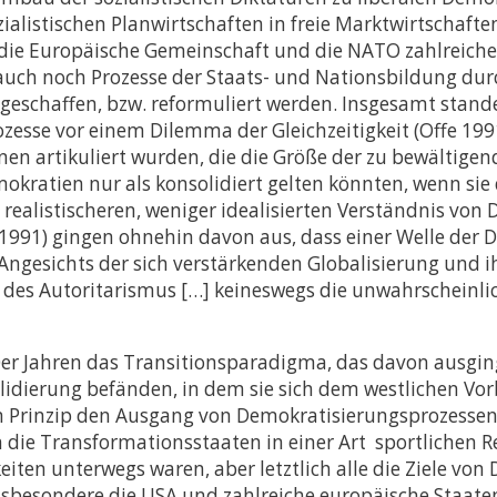
zialistischen Planwirtschaften in freie Marktwirtschaft
n die Europäische Gemeinschaft und die NATO zahlreich
g auch noch Prozesse der Staats- und Nationsbildung dur
geschaffen, bzw. reformuliert werden. Insgesamt stand
esse vor einem Dilemma der Gleichzeitigkeit (Offe 1991
onen artikuliert wurden, die die Größe der zu bewälti
okratien nur als konsolidiert gelten könnten, wenn si
 realistischeren, weniger idealisierten Verständnis von
(1991) gingen ohnehin davon aus, dass einer Welle der 
Angesichts der sich verstärkenden Globalisierung und i
t des Autoritarismus […] keineswegs die unwahrscheinli
er Jahren das Transitionsparadigma, das davon ausging
idierung befänden, in dem sie sich dem westlichen Vo
Prinzip den Ausgang von Demokratisierungsprozessen a
ch die Transformationsstaaten in einer Art sportlichen 
iten unterwegs waren, aber letztlich alle die Ziele vo
nsbesondere die USA und zahlreiche europäische Staate