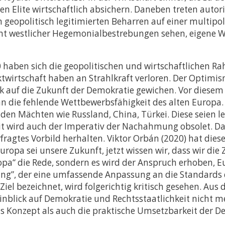
 Elite wirtschaftlich absichern. Daneben treten autor
geopolitisch legitimierten Beharren auf einer multipol
ment westlicher Hegemonialbestrebungen sehen, eigene
 haben sich die geopolitischen und wirtschaftlichen
twirtschaft haben an Strahlkraft verloren. Der Optim
 auf die Zukunft der Demokratie gewichen. Vor diesem H
n die fehlende Wettbewerbsfähigkeit des alten Europa. 
en Mächten wie Russland, China, Türkei. Diese seien lei
it wird auch der Imperativ der Nachahmung obsolet. D
ragtes Vorbild herhalten. Viktor Orbán (2020) hat die
opa sei unsere Zukunft, jetzt wissen wir, dass wir die
opa“ die Rede, sondern es wird der Anspruch erhoben, 
rung”, der eine umfassende Anpassung an die Standards
Ziel bezeichnet, wird folgerichtig kritisch gesehen. Au
inblick auf Demokratie und Rechtsstaatlichkeit nicht me
Konzept als auch die praktische Umsetzbarkeit der 