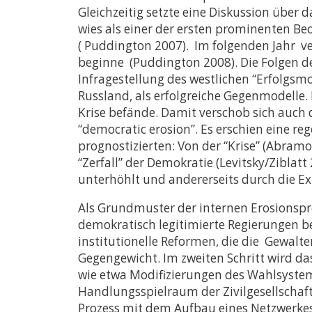
Gleichzeitig setzte eine Diskussion über
wies als einer der ersten prominenten Be
( Puddington 2007). Im folgenden Jahr ve
beginne (Puddington 2008). Die Folgen de
Infragestellung des westlichen “Erfolgsmo
Russland, als erfolgreiche Gegenmodelle. 
Krise befände. Damit verschob sich auch 
“democratic erosion”. Es erschien eine re
prognostizierten: Von der “Krise” (Abra
“Zerfall” der Demokratie (Levitsky/Zibla
unterhöhlt und andererseits durch die Ex
Als Grundmuster der internen Erosionspr
demokratisch legitimierte Regierungen be
institutionelle Reformen, die die Gewalt
Gegengewicht. Im zweiten Schritt wird da
wie etwa Modifizierungen des Wahlsystem
Handlungsspielraum der Zivilgesellschaft
Prozess mit dem Aufbau eines Netzwerkes 