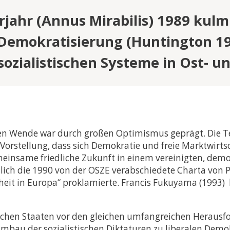
jahr (Annus Mirabilis) 1989 kulmi
 Demokratisierung (Huntington 
sozialistischen Systeme in Ost- u
len Wende war durch großen Optimismus geprägt. Die T
Vorstellung, dass sich Demokratie und freie Marktwirts
einsame friedliche Zukunft in einem vereinigten, dem
tlich die 1990 von der OSZE verabschiedete Charta von Pa
heit in Europa“ proklamierte. Francis Fukuyama (1993)
ischen Staaten vor den gleichen umfangreichen Heraus
Umbau der sozialistischen Diktaturen zu liberalen Dem