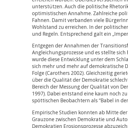
unterstützen. Auch die politische Rhetor
optimistischen Annahme. Zahlreiche polit
Fahnen. Damit verbanden viele BürgerIn
Wohlstand zu erreichen. In der politisc
und Regeln. Entsprechend galt ein „Impe
Entgegen der Annahmen der Transitionsfo
Angleichungsprozesse und es stellte sic
wurde diese Entwicklung unter dem Schlag
sich mehr und mehr auf demokratische De
Folge (Carothers 2002). Gleichzeitig geri
über die Qualität der Demokratie schlec
Bereich der Messung der Qualität von De
1997). Dabei entstand eine kaum noch zu 
spöttischen Beobachtern als “Babel in de
Empirische Studien konnten ab Mitte der
Grauzone zwischen Demokratie und Autori
Demokratien Erosionsprozesse abzuzeichn