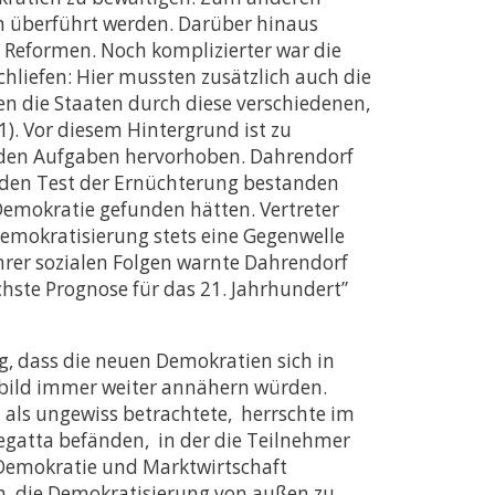
en überführt werden. Darüber hinaus
e Reformen. Noch komplizierter war die
chliefen: Hier mussten zusätzlich auch die
en die Staaten durch diese verschiedenen,
). Vor diesem Hintergrund ist zu
genden Aufgaben hervorhoben. Dahrendorf
e den Test der Ernüchterung bestanden
 Demokratie gefunden hätten. Vertreter
Demokratisierung stets eine Gegenwelle
hrer sozialen Folgen warnte Dahrendorf
chste Prognose für das 21. Jahrhundert”
, dass die neuen Demokratien sich in
rbild immer weiter annähern würden.
ls ungewiss betrachtete, herrschte im
Regatta befänden, in der die Teilnehmer
n Demokratie und Marktwirtschaft
n, die Demokratisierung von außen zu