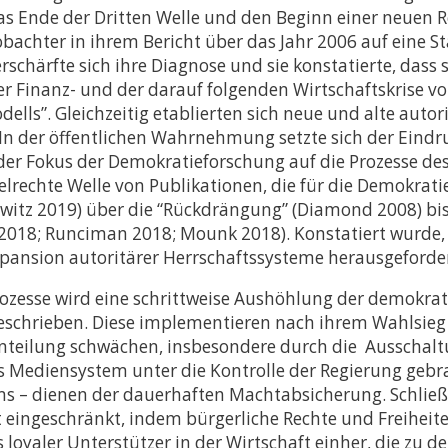
 das Ende der Dritten Welle und den Beginn einer neue
obachter in ihrem Bericht über das Jahr 2006 auf eine 
rschärfte sich ihre Diagnose und sie konstatierte, das
r Finanz- und der darauf folgenden Wirtschaftskrise vo
dells”. Gleichzeitig etablierten sich neue und alte auto
In der öffentlichen Wahrnehmung setzte sich der Eindruc
der Fokus der Demokratieforschung auf die Prozesse des
gelrechte Welle von Publikationen, die für die Demokrat
mowitz 2019) über die “Rückdrängung” (Diamond 2008) b
tt 2018; Runciman 2018; Mounk 2018). Konstatiert wurde,
pansion autoritärer Herrschaftssysteme herausgeforder
ozesse wird eine schrittweise Aushöhlung der demokrat
schrieben. Diese implementieren nach ihrem Wahlsieg a
enteilung schwächen, insbesondere durch die Ausschalt
s Mediensystem unter die Kontrolle der Regierung gebra
s – dienen der dauerhaften Machtabsicherung. Schließl
 eingeschränkt, indem bürgerliche Rechte und Freiheite
loyaler Unterstützer in der Wirtschaft einher, die zu 