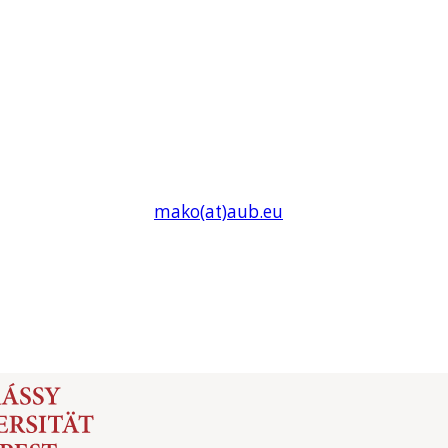
mako(at)
aub
.eu