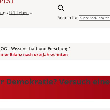
ung
UNILeben
Search for:
OG – Wissenschaft und Forschung
/
iner Bilanz nach drei Jahrzehnten
r Demokratie? Versuch einer