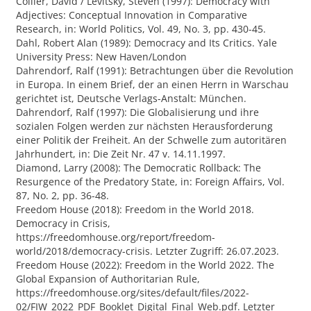
Collier, David / Levitsky, Steven (1997): Democracy with
Adjectives: Conceptual Innovation in Comparative
Research, in: World Politics, Vol. 49, No. 3, pp. 430-45.
Dahl, Robert Alan (1989): Democracy and Its Critics. Yale
University Press: New Haven/London
Dahrendorf, Ralf (1991): Betrachtungen über die Revolution
in Europa. In einem Brief, der an einen Herrn in Warschau
gerichtet ist, Deutsche Verlags-Anstalt: München.
Dahrendorf, Ralf (1997): Die Globalisierung und ihre
sozialen Folgen werden zur nächsten Herausforderung
einer Politik der Freiheit. An der Schwelle zum autoritären
Jahrhundert, in: Die Zeit Nr. 47 v. 14.11.1997.
Diamond, Larry (2008): The Democratic Rollback: The
Resurgence of the Predatory State, in: Foreign Affairs, Vol.
87, No. 2, pp. 36-48.
Freedom House (2018): Freedom in the World 2018.
Democracy in Crisis,
https://freedomhouse.org/report/freedom-
world/2018/democracy-crisis. Letzter Zugriff: 26.07.2023.
Freedom House (2022): Freedom in the World 2022. The
Global Expansion of Authoritarian Rule,
https://freedomhouse.org/sites/default/files/2022-
02/FIW_2022_PDF_Booklet_Digital_Final_Web.pdf. Letzter