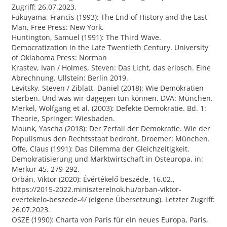
Zugriff: 26.07.2023.
Fukuyama, Francis (1993): The End of History and the Last
Man, Free Press: New York.
Huntington, Samuel (1991): The Third Wave.
Democratization in the Late Twentieth Century. University
of Oklahoma Press: Norman
Krastev, Ivan / Holmes, Steven: Das Licht, das erlosch. Eine
Abrechnung. Ullstein: Berlin 2019.
Levitsky, Steven / Ziblatt, Daniel (2018): Wie Demokratien
sterben. Und was wir dagegen tun können, DVA: München.
Merkel, Wolfgang et al. (2003): Defekte Demokratie. Bd. 1:
Theorie, Springer: Wiesbaden.
Mounk, Yascha (2018): Der Zerfall der Demokratie. Wie der
Populismus den Rechtsstaat bedroht, Droemer: München.
Offe, Claus (1991): Das Dilemma der Gleichzeitigkeit.
Demokratisierung und Marktwirtschaft in Osteuropa, in:
Merkur 45, 279-292.
Orbán, Viktor (2020): Évértékelő beszéde, 16.02.,
https://2015-2022.miniszterelnok.hu/orban-viktor-
evertekelo-beszede-4/ (eigene Übersetzung). Letzter Zugriff:
26.07.2023.
OSZE (1990): Charta von Paris für ein neues Europa, Paris,