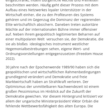
eingeschränkt, indem bürgerliche Rechte und Freiheiten
beschnitten werden. Häufig geht dieser Prozess mit dem
Aufbau eines Netzwerkes loyaler Unterstützer in der
Wirtschaft einher, die zu den Profiteuren des Systems
gehören und im Gegenzug die Dominanz der regierenden
Elite wirtschaftlich absichern. Daneben treten autoritäre
Mächte auf der internationalen Bühne immer offensiver
auf. Neben ihrem geopolitisch legitimierten Beharren auf
einer multipolaren Welt versuchen sie, der Demokratie, die
sie als bloßes ideologisches Instrument westlicher
Hegemonialbestrebungen sehen, eigene Wert- und
Ordnungsvorstellungen entgegenzusetzen (Freedom House
2022).
30 Jahre nach der Epochenwende 1989/90 haben sich die
geopolitischen und wirtschaftlichen Rahmenbedingungen
grundlegend verändert und Demokratie und freie
Marktwirtschaft haben an Strahlkraft verloren. Der
Optimismus der unmittelbaren Nachwendezeit ist einem
großen Pessimismus im Hinblick auf die Zukunft der
Demokratie gewichen. Vor diesem Hintergrund kritisiert vor
allem der ungarische Ministerpräsident Viktor Orbán die
fehlende Wettbewerbsfähigkeit des alten Europa. Die