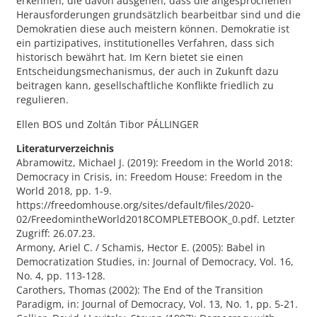
erkennen, die davon ausgehen, dass die angesprochenen
Herausforderungen grundsätzlich bearbeitbar sind und die
Demokratien diese auch meistern können. Demokratie ist
ein partizipatives, institutionelles Verfahren, dass sich
historisch bewährt hat. Im Kern bietet sie einen
Entscheidungsmechanismus, der auch in Zukunft dazu
beitragen kann, gesellschaftliche Konflikte friedlich zu
regulieren.
Ellen BOS und Zoltán Tibor PÁLLINGER
Literaturverzeichnis
Abramowitz, Michael J. (2019): Freedom in the World 2018:
Democracy in Crisis, in: Freedom House: Freedom in the
World 2018, pp. 1-9.
https://freedomhouse.org/sites/default/files/2020-
02/FreedomintheWorld2018COMPLETEBOOK_0.pdf. Letzter
Zugriff: 26.07.23.
Armony, Ariel C. / Schamis, Hector E. (2005): Babel in
Democratization Studies, in: Journal of Democracy, Vol. 16,
No. 4, pp. 113-128.
Carothers, Thomas (2002): The End of the Transition
Paradigm, in: Journal of Democracy, Vol. 13, No. 1, pp. 5-21.