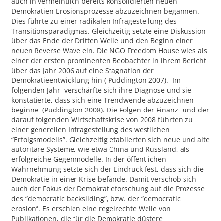
auch in vermeintlich bereits konsolidierten neuen
Demokratien Erosionsprozesse abzuzeichnen begannen.
Dies führte zu einer radikalen Infragestellung des
Transitionsparadigmas. Gleichzeitig setzte eine Diskussion
über das Ende der Dritten Welle und den Beginn einer
neuen Reverse Wave ein. Die NGO Freedom House wies als
einer der ersten prominenten Beobachter in ihrem Bericht
über das Jahr 2006 auf eine Stagnation der
Demokratieentwicklung hin ( Puddington 2007). Im
folgenden Jahr verschärfte sich ihre Diagnose und sie
konstatierte, dass sich eine Trendwende abzuzeichnen
beginne (Puddington 2008). Die Folgen der Finanz- und der
darauf folgenden Wirtschaftskrise von 2008 führten zu
einer generellen Infragestellung des westlichen
“Erfolgsmodells”. Gleichzeitig etablierten sich neue und alte
autoritäre Systeme, wie etwa China und Russland, als
erfolgreiche Gegenmodelle. In der öffentlichen
Wahrnehmung setzte sich der Eindruck fest, dass sich die
Demokratie in einer Krise befände. Damit verschob sich
auch der Fokus der Demokratieforschung auf die Prozesse
des “democratic backsliding”, bzw. der “democratic
erosion”. Es erschien eine regelrechte Welle von
Publikationen, die für die Demokratie düstere