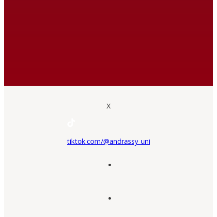
X
tiktok.com/@andrassy_uni