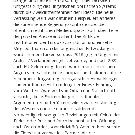
Gange, und hatte ihren Ursprung in der radikalen
Umgestaltung des ungarischen politischen Systems
durch die Zweidrittelmehrheit der Fidesz. Die neue
Verfassung 2011 war dafür ein Beispiel, ein anderes
die zunehmende Regierungskontrolle über die
öffentlich-rechtlichen Medien, später auch über Teile
der privaten Presselandschaft. Die Kritik der
Institutionen der Europäischen Union und einzelner
Mitgliedstaaten an den ungarischen Entwicklungen
wurde immer stärker, so dass 2018 gegen Ungarn ein
Artikel-7-Verfahren eingeleitet wurde, und nach 2022
auch EU-Gelder eingefroren worden sind. In meinen
Augen verursachte diese europäische Reaktion auf die
zunehmend fragwürdigen ungarischen Entwicklungen
eine emotionale Entfremdung der Fidesz-Führung
vom Westen. Zwar wird von Orbán und Szijjártó oft
versucht, diese Entfremdung mit ‚rationalen‘
Argumenten zu unterfüttern, wie etwa dem Abstieg
des Westens und die daraus resultierende
Notwendigkeit von guten Beziehungen mit China, der
Türkei oder Russland (auch bekannt unter ‚Öffnung
nach Osten‘ oder ‚Konnektivität‘). Aber im Kern suchte
die Fidesz nur verzweifelt Partner, die die