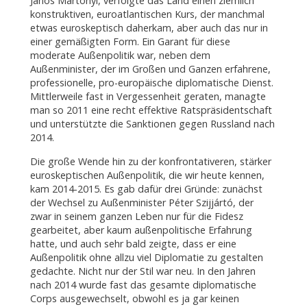
János Martonyi, verfolgte das Land einen ziemlich
konstruktiven, euroatlantischen Kurs, der manchmal
etwas euroskeptisch daherkam, aber auch das nur in
einer gemäßigten Form. Ein Garant für diese
moderate Außenpolitik war, neben dem
Außenminister, der im Großen und Ganzen erfahrene,
professionelle, pro-europäische diplomatische Dienst.
Mittlerweile fast in Vergessenheit geraten, managte
man so 2011 eine recht effektive Ratspräsidentschaft
und unterstützte die Sanktionen gegen Russland nach
2014.
Die große Wende hin zu der konfrontativeren, stärker
euroskeptischen Außenpolitik, die wir heute kennen,
kam 2014-2015. Es gab dafür drei Gründe: zunächst
der Wechsel zu Außenminister Péter Szijjártó, der
zwar in seinem ganzen Leben nur für die Fidesz
gearbeitet, aber kaum außenpolitische Erfahrung
hatte, und auch sehr bald zeigte, dass er eine
Außenpolitik ohne allzu viel Diplomatie zu gestalten
gedachte. Nicht nur der Stil war neu. In den Jahren
nach 2014 wurde fast das gesamte diplomatische
Corps ausgewechselt, obwohl es ja gar keinen