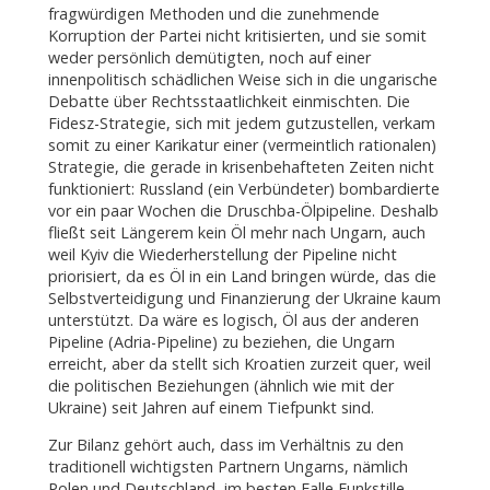
fragwürdigen Methoden und die zunehmende
Korruption der Partei nicht kritisierten, und sie somit
weder persönlich demütigten, noch auf einer
innenpolitisch schädlichen Weise sich in die ungarische
Debatte über Rechtsstaatlichkeit einmischten. Die
Fidesz-Strategie, sich mit jedem gutzustellen, verkam
somit zu einer Karikatur einer (vermeintlich rationalen)
Strategie, die gerade in krisenbehafteten Zeiten nicht
funktioniert: Russland (ein Verbündeter) bombardierte
vor ein paar Wochen die Druschba-Ölpipeline. Deshalb
fließt seit Längerem kein Öl mehr nach Ungarn, auch
weil Kyiv die Wiederherstellung der Pipeline nicht
priorisiert, da es Öl in ein Land bringen würde, das die
Selbstverteidigung und Finanzierung der Ukraine kaum
unterstützt. Da wäre es logisch, Öl aus der anderen
Pipeline (Adria-Pipeline) zu beziehen, die Ungarn
erreicht, aber da stellt sich Kroatien zurzeit quer, weil
die politischen Beziehungen (ähnlich wie mit der
Ukraine) seit Jahren auf einem Tiefpunkt sind.
Zur Bilanz gehört auch, dass im Verhältnis zu den
traditionell wichtigsten Partnern Ungarns, nämlich
Polen und Deutschland, im besten Falle Funkstille,