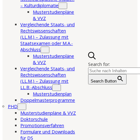
– Kulturdiplomatie
Musterstudienpläne
& VVZ
Vergleichende Staats- und
Rechtswissenschaften
(LL.M.) – Zulassung mit
Staatsexamen oder M.A.-
Abschluss
Musterstudienpläne
& VVZ
Search for:
Vergleichende Staats- und
Rechtswissenschaften
(LL.M.) – Zulassung mit
Search Button
LL.B.-Abschluss
Musterstudienplan
Doppelmasterprogramme
PHD
Musterstudienpläne & VVZ
Doktorschule
Promotionsverfahren
Formulare und Downloads
für DS