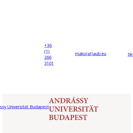
+36
(1)
mako(at)
aub
.eu
ti
266
3101