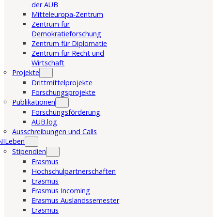
der AUB
Mitteleuropa-Zentrum
Zentrum für
Demokratieforschung
Zentrum für Diplomatie
Zentrum für Recht und
Wirtschaft
Projekte
Drittmittelprojekte
Forschungsprojekte
Publikationen
Forschungsförderung
AUB.log
Ausschreibungen und Calls
NILeben
Stipendien
Erasmus
Hochschulpartnerschaften
Erasmus
Erasmus Incoming
Erasmus Auslandssemester
Erasmus