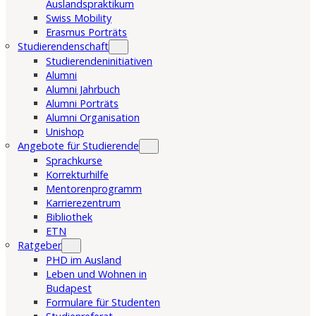
Auslandspraktikum
Swiss Mobility
Erasmus Porträts
Studierendenschaft
Studierendeninitiativen
Alumni
Alumni Jahrbuch
Alumni Porträts
Alumni Organisation
Unishop
Angebote für Studierende
Sprachkurse
Korrekturhilfe
Mentorenprogramm
Karrierezentrum
Bibliothek
ETN
Ratgeber
PHD im Ausland
Leben und Wohnen in
Budapest
Formulare für Studenten