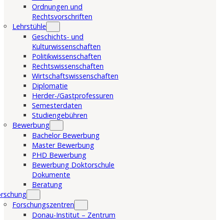
Ordnungen und
Rechtsvorschriften
Lehrstühle
Geschichts- und
Kulturwissenschaften
Politikwissenschaften
Rechtswissenschaften
Wirtschaftswissenschaften
Diplomatie
Herder-/Gastprofessuren
Semesterdaten
Studiengebühren
Bewerbung
Bachelor Bewerbung
Master Bewerbung
PHD Bewerbung
Bewerbung Doktorschule
Dokumente
Beratung
orschung
Forschungszentren
Donau-Institut – Zentrum