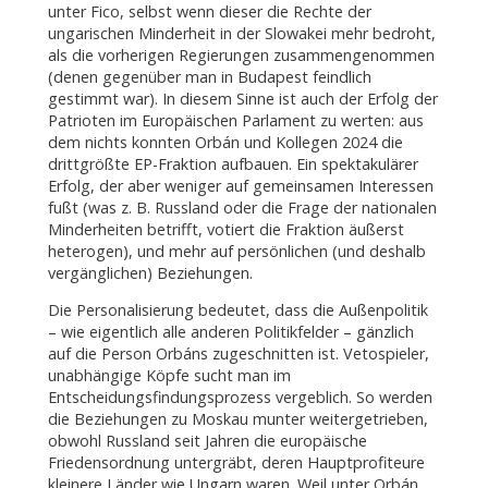
unter Fico, selbst wenn dieser die Rechte der
ungarischen Minderheit in der Slowakei mehr bedroht,
als die vorherigen Regierungen zusammengenommen
(denen gegenüber man in Budapest feindlich
gestimmt war). In diesem Sinne ist auch der Erfolg der
Patrioten im Europäischen Parlament zu werten: aus
dem nichts konnten Orbán und Kollegen 2024 die
drittgrößte EP-Fraktion aufbauen. Ein spektakulärer
Erfolg, der aber weniger auf gemeinsamen Interessen
fußt (was z. B. Russland oder die Frage der nationalen
Minderheiten betrifft, votiert die Fraktion äußerst
heterogen), und mehr auf persönlichen (und deshalb
vergänglichen) Beziehungen.
Die Personalisierung bedeutet, dass die Außenpolitik
– wie eigentlich alle anderen Politikfelder – gänzlich
auf die Person Orbáns zugeschnitten ist. Vetospieler,
unabhängige Köpfe sucht man im
Entscheidungsfindungsprozess vergeblich. So werden
die Beziehungen zu Moskau munter weitergetrieben,
obwohl Russland seit Jahren die europäische
Friedensordnung untergräbt, deren Hauptprofiteure
kleinere Länder wie Ungarn waren. Weil unter Orbán