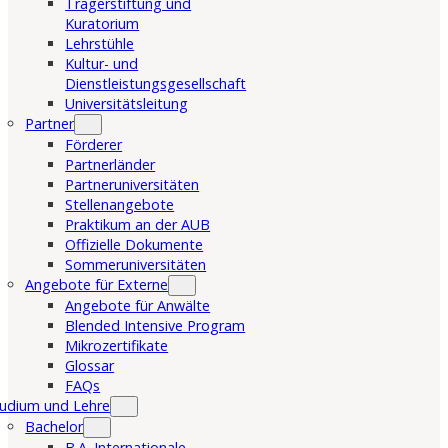
Trägerstiftung und
Kuratorium
Lehrstühle
Kultur- und
Dienstleistungsgesellschaft
Universitätsleitung
Partner
Förderer
Partnerländer
Partneruniversitäten
Stellenangebote
Praktikum an der AUB
Offizielle Dokumente
Sommeruniversitäten
Angebote für Externe
Angebote für Anwälte
Blended Intensive Program
Mikrozertifikate
Glossar
FAQs
udium und Lehre
Bachelor
B.A. Internationale