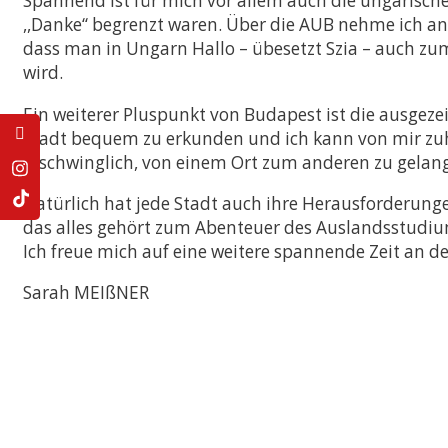
Spannend ist für mich vor allem auch die ungarische 
,,Danke‘‘ begrenzt waren. Über die AUB nehme ich an
dass man in Ungarn Hallo – übesetzt Szia – auch zum
wird.
Ein weiterer Pluspunkt von Budapest ist die ausgez
Stadt bequem zu erkunden und ich kann von mir zuha
erschwinglich, von einem Ort zum anderen zu gelan
Natürlich hat jede Stadt auch ihre Herausforderung
das alles gehört zum Abenteuer des Auslandsstudiu
Ich freue mich auf eine weitere spannende Zeit an d
Sarah MEIßNER