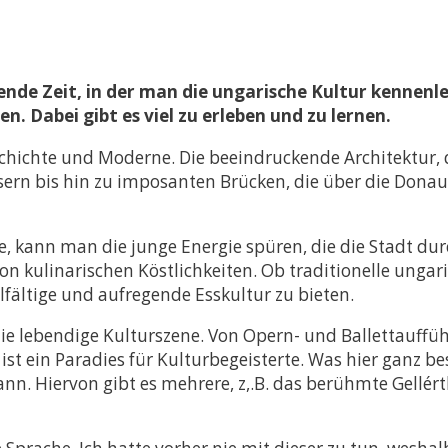
s- und
 (LL.M.) –
Abschluss
nde Zeit, in der man die ungarische Kultur kennenle
ramme
. Dabei gibt es viel zu erleben und zu lernen.
hichte und Moderne. Die beeindruckende Architektur, die
ern bis hin zu imposanten Brücken, die über die Donau f
, kann man die junge Energie spüren, die die Stadt dur
von kulinarischen Köstlichkeiten. Ob traditionelle ungar
elfältige und aufregende Esskultur zu bieten.
ie lebendige Kulturszene. Von Opern- und Ballettauffü
 ist ein Paradies für Kulturbegeisterte. Was hier ganz 
n. Hiervon gibt es mehrere, z,.B. das berühmte Gellér