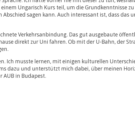
Sprache. Ich hatte vorher nie mit dieser zu tun, weshal
 einem Ungarisch Kurs teil, um die Grundkenntnisse zu 
 Abschied sagen kann. Auch interessant ist, dass das u
eichnete Verkehrsanbindung. Das gut ausgebaute öffent
use direkt zur Uni fahren. Ob mit der U-Bahn, der Str
gen.
en. Ich musste lernen, mit einigen kulturellen Untersc
ms dazu und unterstützt mich dabei, über meinen Hori
er AUB in Budapest.