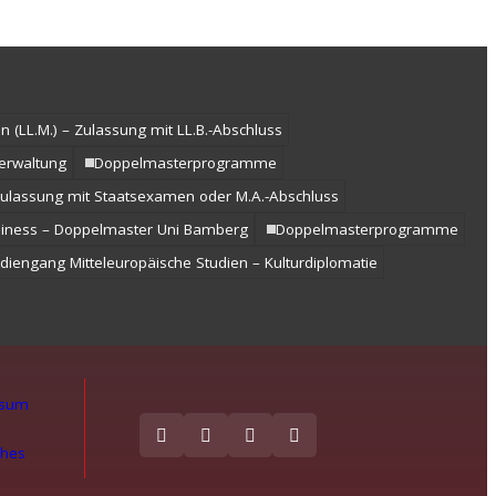
 (LL.M.) – Zulassung mit LL.B.-Abschluss
erwaltung
Doppelmasterprogramme
 Zulassung mit Staatsexamen oder M.A.-Abschluss
siness – Doppelmaster Uni Bamberg
Doppelmasterprogramme
diengang Mitteleuropäische Studien – Kulturdiplomatie
ssum
ches