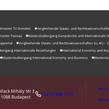
lmaster TU Dresden
Vergleichende Staats- und Rechtswissenschaften
lmaster Passau
Masterstudiengang Europäische und Internationale V
uppertal
Vergleichende Staats- und Rechtswissenschaften (LL.M.) –
diengang Internationale Beziehungen
International Economy and Bu
Masterstudiengang International Economy and Business
Masterstu
Impre
llack Mihály tér 3.
+36 (1) 266 3101
-1088 Budapest
Rechtli