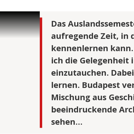
STUDIENGE
my and
Das Auslandssemeste
e &
aufregende Zeit, in 
adership
kennenlernen kann. 
e &
ich die Gelegenheit 
tudien –
einzutauchen. Dabei 
e &
lernen. Budapest ver
s- und
Mischung aus Gesch
 (LL.M.) –
tsexamen
beeindruckende Archi
sehen…
e &