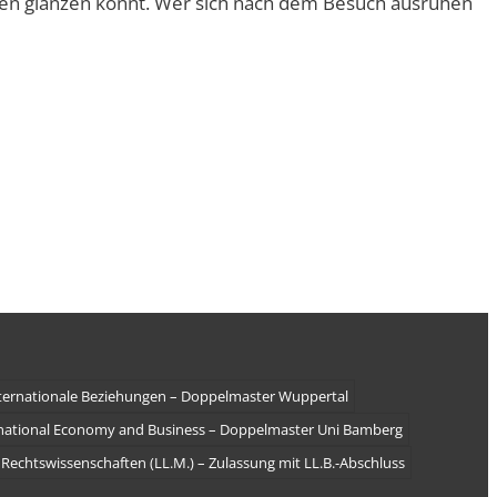
zen glänzen könnt. Wer sich nach dem Besuch ausruhen
ternationale Beziehungen – Doppelmaster Wuppertal
national Economy and Business – Doppelmaster Uni Bamberg
 Rechtswissenschaften (LL.M.) – Zulassung mit LL.B.-Abschluss