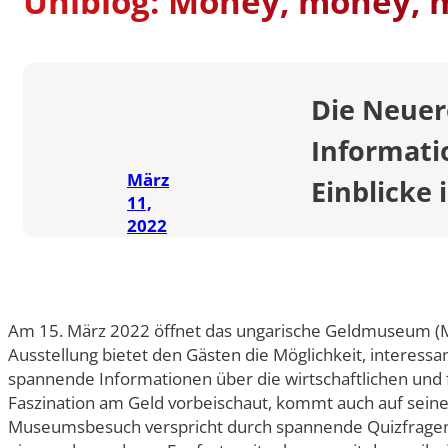
Uniblog: Money, money,
Swiss Mobility
International Econom
STUDIENFÜHRER
Erasmus Porträts
Business
Musterstudienpläne
Management and Lead
Die Neuer
Musterstudienpläne
Informati
Mitteleuropäische Stu
Kulturdiplomatie
März
Einblicke 
Musterstudienpläne
11,
2022
Vergleichende Staats-
Rechtswissenschaften 
Zulassung mit Staats
M.A.-Abschluss
Musterstudienpläne
Am 15. März 2022 öffnet das ungarische Geldmuseum (M
Vergleichende Staats-
Ausstellung bietet den Gästen die Möglichkeit, interes
Rechtswissenschaften 
spannende Informationen über die wirtschaftlichen und
Zulassung mit LL.B.-A
Faszination am Geld vorbeischaut, kommt auch auf sein
Musterstudienplan
Museumsbesuch verspricht durch spannende Quizfragen, di