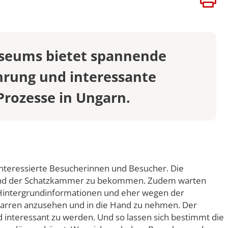
ATEN
VERSITÄTEN
BÜHREN
seums bietet spannende
rung und interessante
 Prozesse in Ungarn.
nteressierte Besucherinnen und Besucher. Die
ank und der Schatzkammer zu bekommen. Zudem warten
r Hintergrundinformationen und eher wegen der
dbarren anzusehen und in die Hand zu nehmen. Der
 interessant zu werden. Und so lassen sich bestimmt die