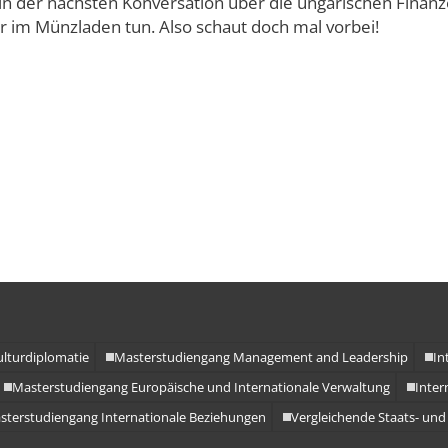
in der nächsten Konversation über die ungarischen Finan
amme
 im Münzladen tun. Also schaut doch mal vorbei!
ulturdiplomatie
Masterstudiengang Management and Leadership
In
Masterstudiengang Europäische und Internationale Verwaltung
Inter
sterstudiengang Internationale Beziehungen
Vergleichende Staats- und