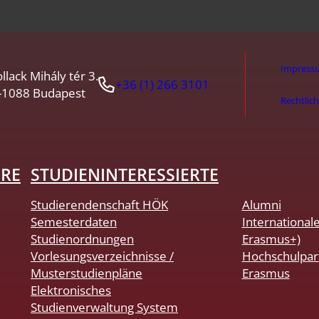
Impress
llack Mihály tér 3.
+36 (1) 266 3101
-1088 Budapest
Rechtlic
HRE
STUDIENINTERESSIERTE
Studierendenschaft HÖK
Alumni
Semesterdaten
International
Studienordnungen
Erasmus+)
Vorlesungsverzeichnisse /
Hochschulpar
Musterstudienpläne
Erasmus
Elektronisches
Studienverwaltung System