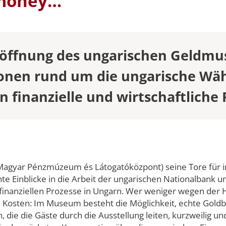
 money…
y and
Universitätsleitung
SEMESTERD
SOMMERUNI
STUDIENGE
 & VVZ
ership
öffnung des ungarischen Geldmu
 & VVZ
onen rund um die ungarische Wäh
dien –
in finanzielle und wirtschaftliche
 & VVZ
 und
(LL.M.) –
examen oder
 & VVZ
agyar Pénzmúzeum és Látogatóközpont) seine Tore für i
 und
sante Einblicke in die Arbeit der ungarischen Nationalb
(LL.M.) –
 finanziellen Prozesse in Ungarn. Wer weniger wegen de
bschluss
e Kosten: Im Museum besteht die Möglichkeit, echte Gol
e die Gäste durch die Ausstellung leiten, kurzweilig und