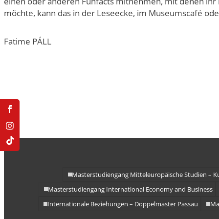
einen oder anderen Funfacts mitnehmen, mit denen ihr 
Doppelmasterprogr
möchte, kann das in der Leseecke, im Museumscafé oder
Fatime PÁLL
Masterstudiengang Mitteleuropäische Studien – K
Masterstudiengang International Economy and Business
Internationale Beziehungen – Doppelmaster Passau
Ma