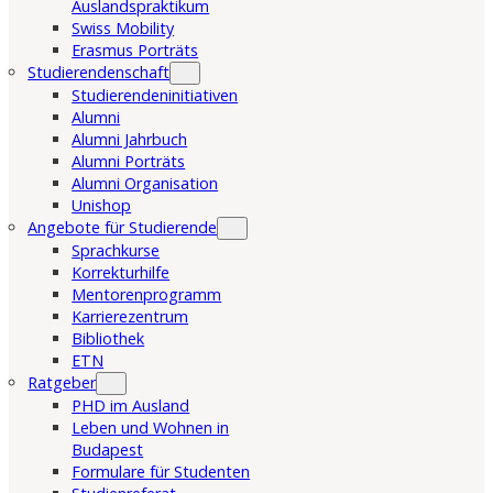
Auslandspraktikum
Swiss Mobility
Erasmus Porträts
Studierendenschaft
Studierendeninitiativen
Alumni
Alumni Jahrbuch
Alumni Porträts
Alumni Organisation
Unishop
Angebote für Studierende
Sprachkurse
Korrekturhilfe
Mentorenprogramm
Karrierezentrum
Bibliothek
ETN
Ratgeber
PHD im Ausland
Leben und Wohnen in
Budapest
Formulare für Studenten