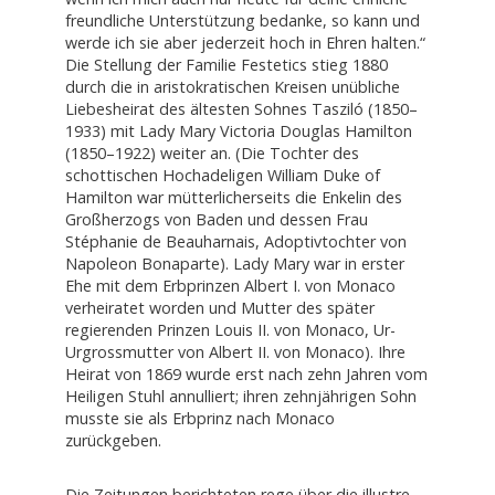
freundliche Unterstützung bedanke, so kann und
werde ich sie aber jederzeit hoch in Ehren halten.“
Die Stellung der Familie Festetics stieg 1880
durch die in aristokratischen Kreisen unübliche
Liebesheirat des ältesten Sohnes Tasziló (1850–
1933) mit Lady Mary Victoria Douglas Hamilton
(1850–1922) weiter an. (Die Tochter des
schottischen Hochadeligen William Duke of
Hamilton war mütterlicherseits die Enkelin des
Großherzogs von Baden und dessen Frau
Stéphanie de Beauharnais, Adoptivtochter von
Napoleon Bonaparte). Lady Mary war in erster
Ehe mit dem Erbprinzen Albert I. von Monaco
verheiratet worden und Mutter des später
regierenden Prinzen Louis II. von Monaco, Ur-
Urgrossmutter von Albert II. von Monaco). Ihre
Heirat von 1869 wurde erst nach zehn Jahren vom
Heiligen Stuhl annulliert; ihren zehnjährigen Sohn
musste sie als Erbprinz nach Monaco
zurückgeben.
Die Zeitungen berichteten rege über die illustre