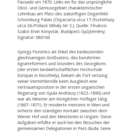
Fassade um 1870. Links ein für das ursprüngliche
Obst- und Gemüsegebiet charakteristischer
Lehmbau am Platz des zukünftigen Degenfeld-
Schomburg Palais (Ötpacsirta utca 17./Eszterhazy
utca 26./Pollack Mihály tér 3.); Quelle: Fővárosi
Szabó Ervin Könyvtár, Budapest Gyűjtemény;
Signatur: 080106
György Festetics als Enkel des bedeutenden
gleichnamigen Großvaters, des berühmten
Agrarreformers und Gründers des Georgikons
(der ersten landwirtschaftlichen Hochschule
Europas in Keszthely), bekam als Fort-setzung
seiner Vermittlerrolle beim Ausgleich eine
Vertrauensposition in der ersten ungarischen
Regierung von Gyula Andrássy (1823–1890) und
war als Minister am Königlichen Hoflager tätig
(1867–1871). Er residierte meistens in Wien und
sicherte den ständigen Kontakt zwischen dem
Wiener Hof und den Ministerien in Ungarn. Diese
Aufgaben erfüllte er auch bei den Besuchen der
gemeinsamen Delegationen in Pest-Buda. Seine