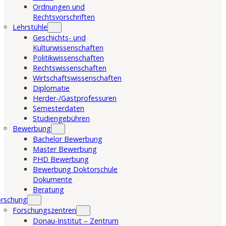
Ordnungen und
Rechtsvorschriften
Lehrstühle
Geschichts- und
Kulturwissenschaften
Politikwissenschaften
Rechtswissenschaften
Wirtschaftswissenschaften
Diplomatie
Herder-/Gastprofessuren
Semesterdaten
Studiengebühren
Bewerbung
Bachelor Bewerbung
Master Bewerbung
PHD Bewerbung
Bewerbung Doktorschule
Dokumente
Beratung
orschung
Forschungszentren
Donau-Institut – Zentrum