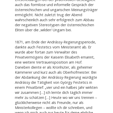
auch das formlose und informelle Gespräch der
österreichischen und ungarischen Meinungsträger
ermöglicht. Nicht zuletzt trug der Abend
wahrscheinlich auch sehr erfolgreich zum Abbau
der negativen Stereotypen der österreichischen
Eliten über die ‚wilden‘ Ungarn bei.
1871, am Ende der Andrássy-Regierungsperiode,
dankte auch Festetics vom Ministeramt ab. Er
wurde aber fortan zum Verwalter des
Privatvermögens der Kaiserin Elisabeth ernannt,
eine weitere Vertrauensposition am Hof.
Daneben diente er als Kronhüter, als geheimer
Kämmerer und kurz auch als Oberhofmeister. Bei
der Abdankung der Andrássy-Regierung würdigte
Andrássy die Tätigkeit von György Festetics in
einem Privatbrief: „vier und ein halbes Jahr wirkten
wir zusammen […] ich lernte dich täglich immer
mehr zu schätzen […] Heute wo wir uns trennen –
glücklicherweise nicht als Freunde, nur als
Ministerkollegen – wollte ich dir schreiben, und
wenn ich mich auch nur heute für deine ehrliche