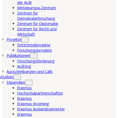
der AUB
Mitteleuropa-Zentrum
Zentrum für
Demokratieforschung
Zentrum für Diplomatie
Zentrum für Recht und
Wirtschaft
Projekte
Drittmittelprojekte
Forschungsprojekte
Publikationen
Forschungsförderung
AUB.log
Ausschreibungen und Calls
NILeben
Stipendien
Erasmus
Hochschulpartnerschaften
Erasmus
Erasmus Incoming
Erasmus Auslandssemester
Erasmus