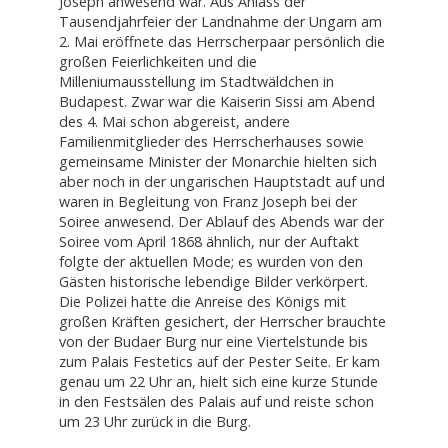
Joseph anwesend war. Aus Anlass der
Tausendjahrfeier der Landnahme der Ungarn am
2. Mai eröffnete das Herrscherpaar persönlich die
großen Feierlichkeiten und die
Milleniumausstellung im Stadtwäldchen in
Budapest. Zwar war die Kaiserin Sissi am Abend
des 4. Mai schon abgereist, andere
Familienmitglieder des Herrscherhauses sowie
gemeinsame Minister der Monarchie hielten sich
aber noch in der ungarischen Hauptstadt auf und
waren in Begleitung von Franz Joseph bei der
Soiree anwesend. Der Ablauf des Abends war der
Soiree vom April 1868 ähnlich, nur der Auftakt
folgte der aktuellen Mode; es wurden von den
Gästen historische lebendige Bilder verkörpert.
Die Polizei hatte die Anreise des Königs mit
großen Kräften gesichert, der Herrscher brauchte
von der Budaer Burg nur eine Viertelstunde bis
zum Palais Festetics auf der Pester Seite. Er kam
genau um 22 Uhr an, hielt sich eine kurze Stunde
in den Festsälen des Palais auf und reiste schon
um 23 Uhr zurück in die Burg.