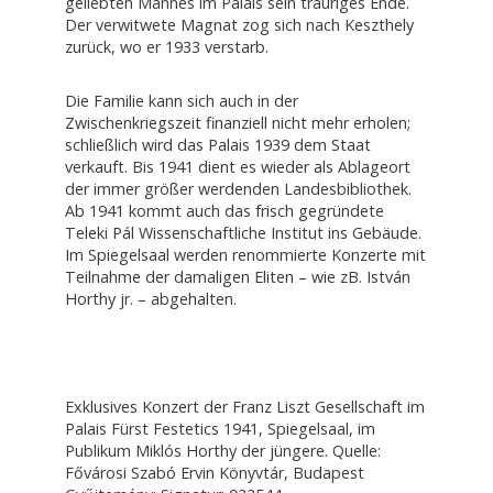
geliebten Mannes im Palais sein trauriges Ende.
Der verwitwete Magnat zog sich nach Keszthely
zurück, wo er 1933 verstarb.
Die Familie kann sich auch in der
Zwischenkriegszeit finanziell nicht mehr erholen;
schließlich wird das Palais 1939 dem Staat
verkauft. Bis 1941 dient es wieder als Ablageort
der immer größer werdenden Landesbibliothek.
Ab 1941 kommt auch das frisch gegründete
Teleki Pál Wissenschaftliche Institut ins Gebäude.
Im Spiegelsaal werden renommierte Konzerte mit
Teilnahme der damaligen Eliten – wie zB. István
Horthy jr. – abgehalten.
Exklusives Konzert der Franz Liszt Gesellschaft im
Palais Fürst Festetics 1941, Spiegelsaal, im
Publikum Miklós Horthy der jüngere. Quelle:
Fővárosi Szabó Ervin Könyvtár, Budapest