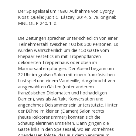
Der Spiegelsaal um 1890. Aufnahme von György
Klösz. Quelle: Judit G. Lászay, 2014, S. 78. original:
MNL OL P 240. 1. d.
Die Zeitungen sprachen unter-schiedlich von einer
Teilnehmerzahl zwischen 100 bis 300 Personen. Es
wurden wahrscheinlich um die 150 Gäste vom
Ehepaar Festetics im mit Tropenpflanzen
dekorierten Treppenhaus oder oben im
Marmorsaal empfangen. Der Abend begann um
22 Uhr im großen Salon mit einem französischen
Lustspiel und einem Vaudeville, dargebracht von
ausgewählten Gästen (unter anderem
französischen Diplomaten und hochadeligen
Damen), was als Auftakt Konversation und
angenehmes Beisammensein unterstützte. Hinter
der Bühne im kleinen (Damen) Salon rechts
(heute Rektorenzimmer) konnten sich die
SchauspielerInnen umziehen. Dann gingen die
Gäste links in den Speisesaal, wo ein vornehmes
Abendessen folgte, das aus dem Serviceraum