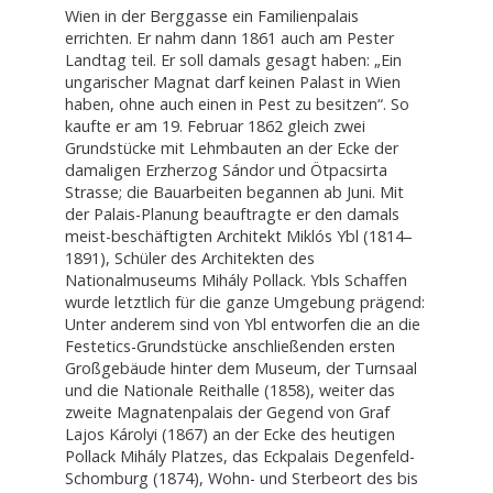
Wien in der Berggasse ein Familienpalais
errichten. Er nahm dann 1861 auch am Pester
Landtag teil. Er soll damals gesagt haben: „Ein
ungarischer Magnat darf keinen Palast in Wien
haben, ohne auch einen in Pest zu besitzen“. So
kaufte er am 19. Februar 1862 gleich zwei
Grundstücke mit Lehmbauten an der Ecke der
damaligen Erzherzog Sándor und Ötpacsirta
Strasse; die Bauarbeiten begannen ab Juni. Mit
der Palais-Planung beauftragte er den damals
meist-beschäftigten Architekt Miklós Ybl (1814–
1891), Schüler des Architekten des
Nationalmuseums Mihály Pollack. Ybls Schaffen
wurde letztlich für die ganze Umgebung prägend:
Unter anderem sind von Ybl entworfen die an die
Festetics-Grundstücke anschließenden ersten
Großgebäude hinter dem Museum, der Turnsaal
und die Nationale Reithalle (1858), weiter das
zweite Magnatenpalais der Gegend von Graf
Lajos Károlyi (1867) an der Ecke des heutigen
Pollack Mihály Platzes, das Eckpalais Degenfeld-
Schomburg (1874), Wohn- und Sterbeort des bis