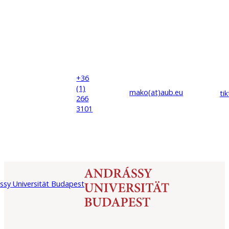
+36
(1)
mako(at)
aub
.eu
ti
266
3101