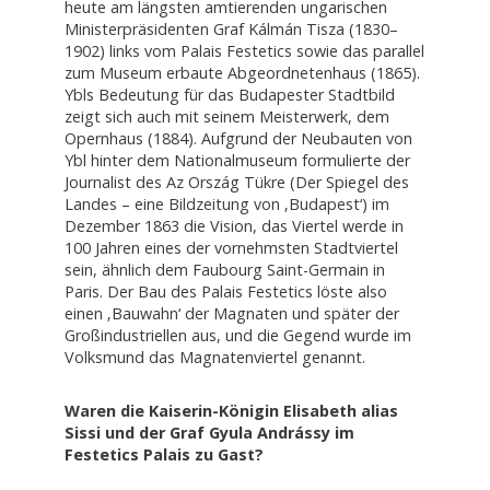
heute am längsten amtierenden ungarischen
Ministerpräsidenten Graf Kálmán Tisza (1830–
1902) links vom Palais Festetics sowie das parallel
zum Museum erbaute Abgeordnetenhaus (1865).
Ybls Bedeutung für das Budapester Stadtbild
zeigt sich auch mit seinem Meisterwerk, dem
Opernhaus (1884). Aufgrund der Neubauten von
Ybl hinter dem Nationalmuseum formulierte der
Journalist des Az Ország Tükre (Der Spiegel des
Landes – eine Bildzeitung von ‚Budapest‘) im
Dezember 1863 die Vision, das Viertel werde in
100 Jahren eines der vornehmsten Stadtviertel
sein, ähnlich dem Faubourg Saint-Germain in
Paris. Der Bau des Palais Festetics löste also
einen ‚Bauwahn‘ der Magnaten und später der
Großindustriellen aus, und die Gegend wurde im
Volksmund das Magnatenviertel genannt.
Waren die Kaiserin-Königin Elisabeth alias
Sissi und der Graf Gyula Andrássy im
Festetics Palais zu Gast?