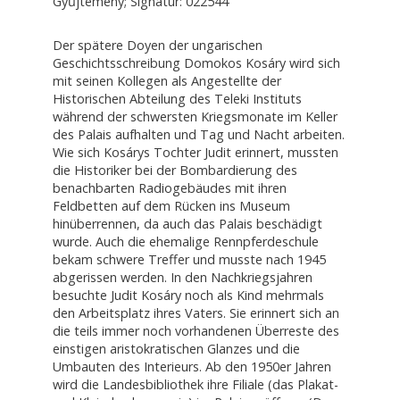
Gyűjtemény; Signatur: 022544
Der spätere Doyen der ungarischen
Geschichtsschreibung Domokos Kosáry wird sich
mit seinen Kollegen als Angestellte der
Historischen Abteilung des Teleki Instituts
während der schwersten Kriegsmonate im Keller
des Palais aufhalten und Tag und Nacht arbeiten.
Wie sich Kosárys Tochter Judit erinnert, mussten
die Historiker bei der Bombardierung des
benachbarten Radiogebäudes mit ihren
Feldbetten auf dem Rücken ins Museum
hinüberrennen, da auch das Palais beschädigt
wurde. Auch die ehemalige Rennpferdeschule
bekam schwere Treffer und musste nach 1945
abgerissen werden. In den Nachkriegsjahren
besuchte Judit Kosáry noch als Kind mehrmals
den Arbeitsplatz ihres Vaters. Sie erinnert sich an
die teils immer noch vorhandenen Überreste des
einstigen aristokratischen Glanzes und die
Umbauten des Interieurs. Ab den 1950er Jahren
wird die Landesbibliothek ihre Filiale (das Plakat-