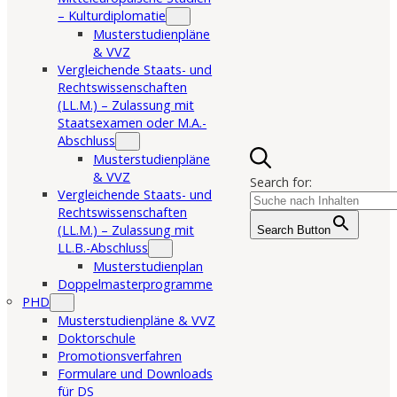
– Kulturdiplomatie
Musterstudienpläne
& VVZ
Vergleichende Staats- und
Rechtswissenschaften
(LL.M.) – Zulassung mit
Staatsexamen oder M.A.-
Abschluss
Musterstudienpläne
& VVZ
Search for:
Vergleichende Staats- und
Rechtswissenschaften
(LL.M.) – Zulassung mit
Search Button
LL.B.-Abschluss
Musterstudienplan
Doppelmasterprogramme
PHD
Musterstudienpläne & VVZ
Doktorschule
Promotionsverfahren
Formulare und Downloads
für DS