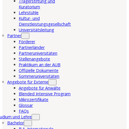
Trägerstiftung und
Kuratorium
Lehrstühle
Kultur- und
Dienstleistungsgesellschaft
Universitätsleitung
Partner
Förderer
Partnerländer
Partneruniversitäten
Stellenangebote
Praktikum an der AUB
Offizielle Dokumente
Sommeruniversitäten
Angebote für Externe
Angebote für Anwälte
Blended Intensive Program
Mikrozertifikate
Glossar
FAQs
udium und Lehre
Bachelor
B.A. Internationale