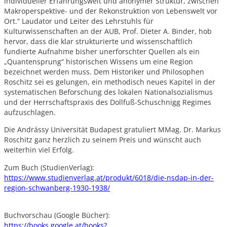
individueller Erfahrungswelt und anonymer Struktur, zwischen
Makroperspektive- und der Rekonstruktion von Lebenswelt vor
Ort.“ Laudator und Leiter des Lehrstuhls für
Kulturwissenschaften an der AUB, Prof. Dieter A. Binder, hob
hervor, dass die klar strukturierte und wissenschaftlich
fundierte Aufnahme bisher unerforschter Quellen als ein
„Quantensprung“ historischen Wissens um eine Region
bezeichnet werden muss. Dem Historiker und Philosophen
Roschitz sei es gelungen, ein methodisch neues Kapitel in der
systematischen Beforschung des lokalen Nationalsozialismus
und der Herrschaftspraxis des Dollfuß-Schuschnigg Regimes
aufzuschlagen.
Die Andrássy Universität Budapest gratuliert MMag. Dr. Markus
Roschitz ganz herzlich zu seinem Preis und wünscht auch
weiterhin viel Erfolg.
Zum Buch (StudienVerlag):
https://www.studienverlag.at/produkt/6018/die-nsdap-in-der-
region-schwanberg-1930-1938/
Buchvorschau (Google Bücher):
https://books.google.at/books?