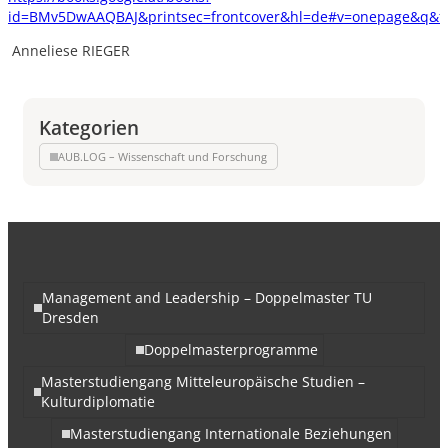
id=BMv5DwAAQBAJ&printsec=frontcover&hl=de#v=onepage&q&f=
Anneliese RIEGER
Kategorien
AUB.LOG – Wissenschaft und Forschung
Management and Leadership – Doppelmaster TU
Dresden
Doppelmasterprogramme
Masterstudiengang Mitteleuropäische Studien –
Kulturdiplomatie
Masterstudiengang Internationale Beziehungen