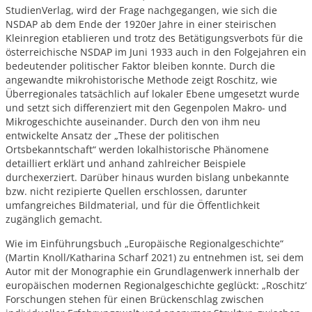
StudienVerlag, wird der Frage nachgegangen, wie sich die
NSDAP ab dem Ende der 1920er Jahre in einer steirischen
Kleinregion etablieren und trotz des Betätigungsverbots für die
österreichische NSDAP im Juni 1933 auch in den Folgejahren ein
bedeutender politischer Faktor bleiben konnte. Durch die
angewandte mikrohistorische Methode zeigt Roschitz, wie
Überregionales tatsächlich auf lokaler Ebene umgesetzt wurde
und setzt sich differenziert mit den Gegenpolen Makro- und
Mikrogeschichte auseinander. Durch den von ihm neu
entwickelte Ansatz der „These der politischen
Ortsbekanntschaft“ werden lokalhistorische Phänomene
detailliert erklärt und anhand zahlreicher Beispiele
durchexerziert. Darüber hinaus wurden bislang unbekannte
bzw. nicht rezipierte Quellen erschlossen, darunter
umfangreiches Bildmaterial, und für die Öffentlichkeit
zugänglich gemacht.
Wie im Einführungsbuch „Europäische Regionalgeschichte“
(Martin Knoll/Katharina Scharf 2021) zu entnehmen ist, sei dem
Autor mit der Monographie ein Grundlagenwerk innerhalb der
europäischen modernen Regionalgeschichte geglückt: „Roschitz‘
Forschungen stehen für einen Brückenschlag zwischen