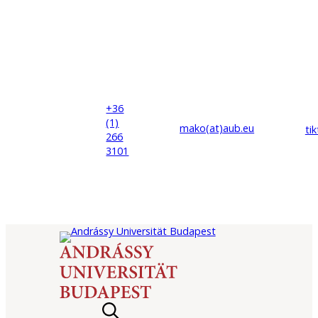
+36
(1)
mako(at)
aub
.eu
ti
266
3101