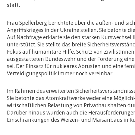
Vergleichende Staat
statt.
Rechtswissenschaften
Zulassung mit LL.B.-
Frau Spellerberg berichtete über die außen- und sic
Musterstudienplan
Angriffskrieges in der Ukraine stellen. Sie betonte 
Doppelmasterprog
Auf Nachfrage erklärte sie den starken Kurswechsel i
unterstützt. Sie stellte das breite Sicherheitsverst
Fokus auf humanitäre Hilfe, Schutz von ZivilistInne
ausgestatteten Bundeswehr und der Förderung einer I
sei. Der Einsatz für nukleares Abrüsten und eine f
Verteidigungspolitik immer noch vereinbar.
Im Rahmen des erweiterten Sicherheitsverständnisses
Sie betonte das Atomkraftwerke weder eine Möglichkei
wirtschaftlichen Belastung von Privathaushalten dur
Darüber hinaus wurden auch die Herausforderungen fü
Einschränkungen des Weizen- und Maisanbaus in Ru