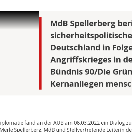
STUDIENGE
my and
MdB Spellerberg ber
e &
sicherheitspolitisc
adership
Deutschland in Folge
e &
Angriffskrieges in d
tudien –
Bündnis 90/Die Grü
e &
Kernanliegen mensch
s- und
 (LL.M.) –
tsexamen
e &
iplomatie fand an der AUB am 08.03.2022 ein Dialog 
u Merle Spellerberg, MdB und Stellvertretende Leiteri