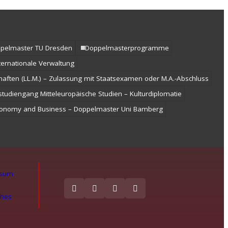
pelmaster TU Dresden
Doppelmasterprogramme
ernationale Verwaltung
haften (LL.M.) – Zulassung mit Staatsexamen oder M.A.-Abschluss
tudiengang Mitteleuropäische Studien – Kulturdiplomatie
Economy and Business – Doppelmaster Uni Bamberg
ssum
ches