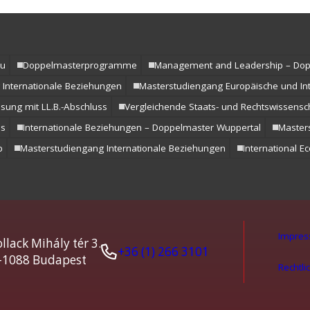
au
Doppelmasterprogramme
Management and Leadership – Dop
 Internationale Beziehungen
Masterstudiengang Europäische und Int
ssung mit LL.B.-Abschluss
Vergleichende Staats- und Rechtswissensc
ss
Internationale Beziehungen – Doppelmaster Wuppertal
Masters
p
Masterstudiengang Internationale Beziehungen
International 
Impre
llack Mihály tér 3.
+36 (1) 266 3101
-1088 Budapest
Rechtli