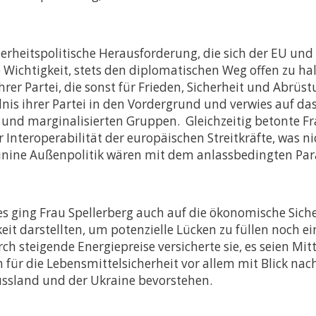
s- und
 (LL.M.) –
Abschluss
herheitspolitische Herausforderung, die sich der EU u
die Wichtigkeit, stets den diplomatischen Weg offen zu 
ramme
hrer Partei, die sonst für Frieden, Sicherheit und Abrü
ändnis ihrer Partei in den Vordergrund und verwies auf d
n und marginalisierten Gruppen. Gleichzeitig betonte F
nteroperabilität der europäischen Streitkräfte, was ni
eminine Außenpolitik wären mit dem anlassbedingten P
 ging Frau Spellerberg auch auf die ökonomische Sicher
t darstellten, um potenzielle Lücken zu füllen noch eine
ch steigende Energiepreise versicherte sie, es seien M
r die Lebensmittelsicherheit vor allem mit Blick nach 
ssland und der Ukraine bevorstehen.