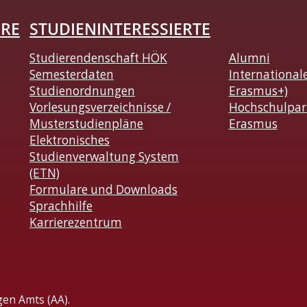
HRE
STUDIENINTERESSIERTE
Studierendenschaft HÖK
Alumni
Semesterdaten
International
Studienordnungen
Erasmus+)
Vorlesungsverzeichnisse /
Hochschulpar
Musterstudienpläne
Erasmus
Elektronisches
Studienverwaltung System
(ETN)
Formulare und Downloads
Sprachhilfe
Karrierezentrum
gen Amts (AA).