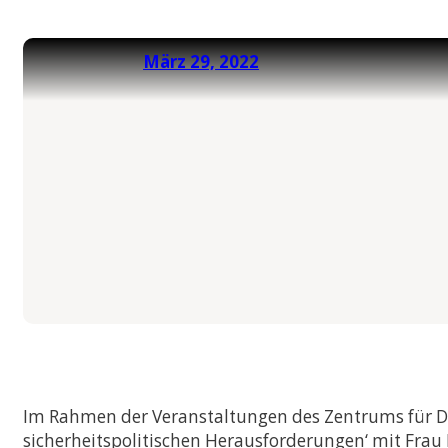
International Econo
Business
März 29, 2022
Musterstudienplän
VVZ
Management and Le
Musterstudienplän
VVZ
Mitteleuropäische S
Kulturdiplomatie
Musterstudienplän
VVZ
Vergleichende Staat
Rechtswissenschaften
Zulassung mit Staa
oder M.A.-Abschluss
Musterstudienplän
Im Rahmen der Veranstaltungen des Zentrums für D
VVZ
sicherheitspolitischen Herausforderungen‘ mit Fra