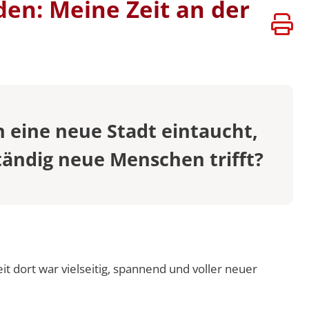
en: Meine Zeit an der
 DOKUMENTE
professuren
ATEN
VERSITÄTEN
BÜHREN
 eine neue Stadt eintaucht,
ändig neue Menschen trifft?
 dort war vielseitig, spannend und voller neuer