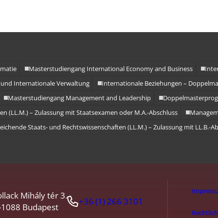
omatie
Masterstudiengang International Economy and Business
Inte
und Internationale Verwaltung
Internationale Beziehungen – Doppelma
Masterstudiengang Management and Leadership
Doppelmasterpro
en (LL.M.) – Zulassung mit Staatsexamen oder M.A.-Abschluss
Manageme
eichende Staats- und Rechtswissenschaften (LL.M.) – Zulassung mit LL.B.-A
Impress
llack Mihály tér 3.
+36 (1) 266 3101
-1088 Budapest
Rechtlic