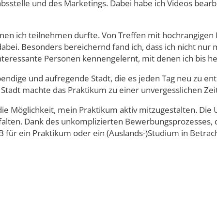
bsstelle und des Marketings. Dabei habe ich Videos bear
amme
enen ich teilnehmen durfte. Von Treffen mit hochrangigen P
dabei. Besonders bereichernd fand ich, dass ich nicht nur
nteressante Personen kennengelernt, mit denen ich bis heu
ebendige und aufregende Stadt, die es jeden Tag neu zu e
tadt machte das Praktikum zu einer unvergesslichen Zeit
e Möglichkeit, mein Praktikum aktiv mitzugestalten. Die U
entfalten. Dank des unkomplizierten Bewerbungsprozesses
r ein Praktikum oder ein (Auslands-)Studium in Betracht z