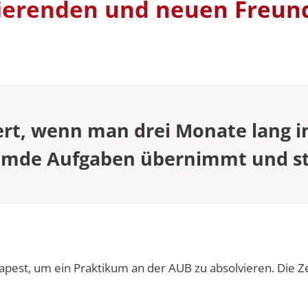
dierenden und neuen Freund
OFFIZIELLE
Dienstleistungsgesellschaft
Herder-/Gast
y and
Universitätsleitung
SEMESTERD
SOMMERUNI
STUDIENGE
 & VVZ
ership
 & VVZ
dien –
ert, wenn man drei Monate lang in
 & VVZ
emde Aufgaben übernimmt und st
 und
(LL.M.) –
examen oder
 & VVZ
 und
(LL.M.) –
st, um ein Praktikum an der AUB zu absolvieren. Die Zeit
bschluss