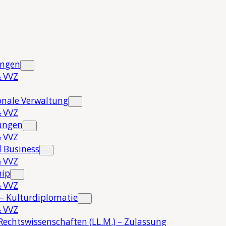
ungen
 VVZ
onale Verwaltung
 VVZ
hungen
 VVZ
 Business
 VVZ
hip
 VVZ
 – Kulturdiplomatie
 VVZ
Rechtswissenschaften (LL.M.) – Zulassung