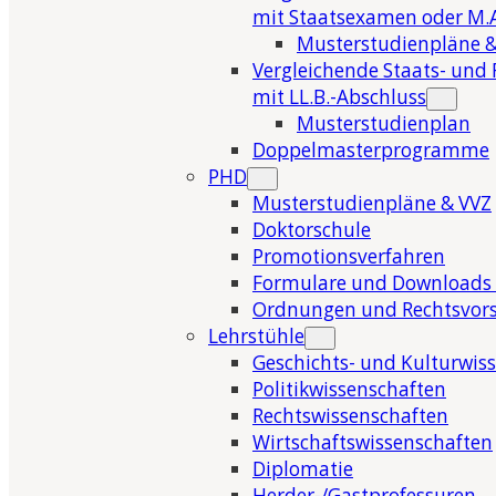
mit Staatsexamen oder M.A
Musterstudienpläne &
Vergleichende Staats- und 
mit LL.B.-Abschluss
Musterstudienplan
Doppelmasterprogramme
PHD
Musterstudienpläne & VVZ
Doktorschule
Promotionsverfahren
Formulare und Downloads 
Ordnungen und Rechtsvors
Lehrstühle
Geschichts- und Kulturwis
Politikwissenschaften
Rechtswissenschaften
Wirtschaftswissenschaften
Diplomatie
Herder-/Gastprofessuren