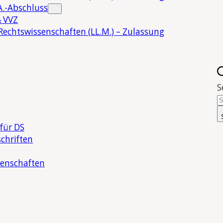
.-Abschluss
 VVZ
Rechtswissenschaften (LL.M.) – Zulassung
S
für DS
chriften
senschaften