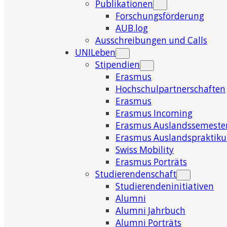
Publikationen
Forschungsförderung
AUB.log
Ausschreibungen und Calls
UNILeben
Stipendien
Erasmus
Hochschulpartnerschaften
Erasmus
Erasmus Incoming
Erasmus Auslandssemeste
Erasmus Auslandspraktik
Swiss Mobility
Erasmus Porträts
Studierendenschaft
Studierendeninitiativen
Alumni
Alumni Jahrbuch
Alumni Porträts