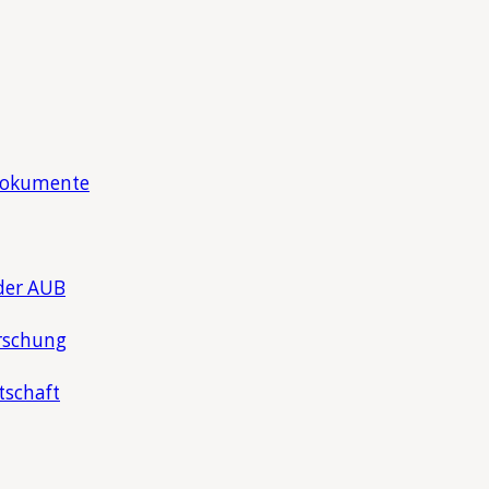
Dokumente
der AUB
rschung
tschaft