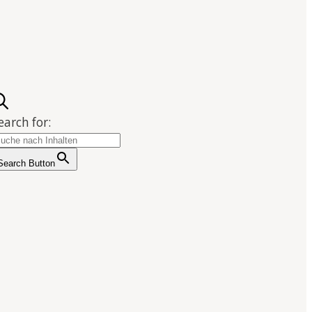
earch for:
Search Button