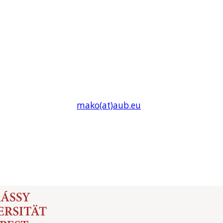
mako(at)
aub
.eu