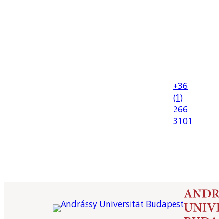
+36
(1)
266
3101