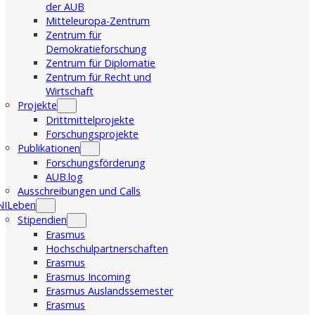
der AUB
Mitteleuropa-Zentrum
Zentrum für
Demokratieforschung
Zentrum für Diplomatie
Zentrum für Recht und
Wirtschaft
Projekte
Drittmittelprojekte
Forschungsprojekte
Publikationen
Forschungsförderung
AUB.log
Ausschreibungen und Calls
NILeben
Stipendien
Erasmus
Hochschulpartnerschaften
Erasmus
Erasmus Incoming
Erasmus Auslandssemester
Erasmus