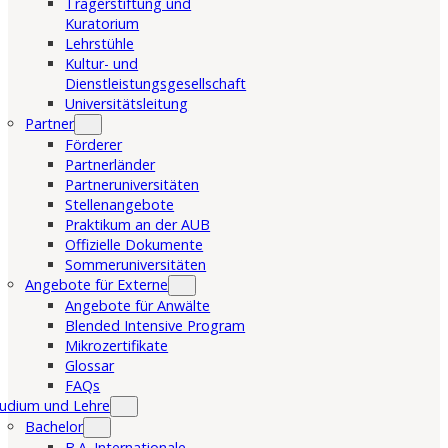
Trägerstiftung und
Kuratorium
Lehrstühle
Kultur- und
Dienstleistungsgesellschaft
Universitätsleitung
Partner
Förderer
Partnerländer
Partneruniversitäten
Stellenangebote
Praktikum an der AUB
Offizielle Dokumente
Sommeruniversitäten
Angebote für Externe
Angebote für Anwälte
Blended Intensive Program
Mikrozertifikate
Glossar
FAQs
udium und Lehre
Bachelor
B.A. Internationale