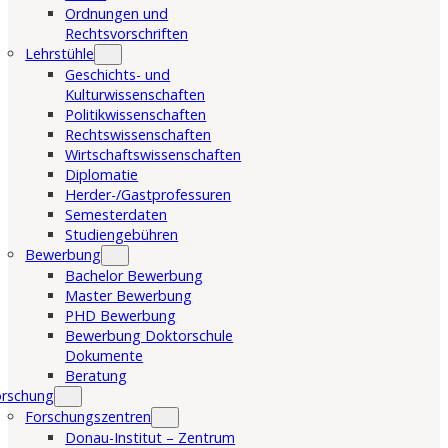
Ordnungen und
Rechtsvorschriften
Lehrstühle
Geschichts- und
Kulturwissenschaften
Politikwissenschaften
Rechtswissenschaften
Wirtschaftswissenschaften
Diplomatie
Herder-/Gastprofessuren
Semesterdaten
Studiengebühren
Bewerbung
Bachelor Bewerbung
Master Bewerbung
PHD Bewerbung
Bewerbung Doktorschule
Dokumente
Beratung
orschung
Forschungszentren
Donau-Institut – Zentrum