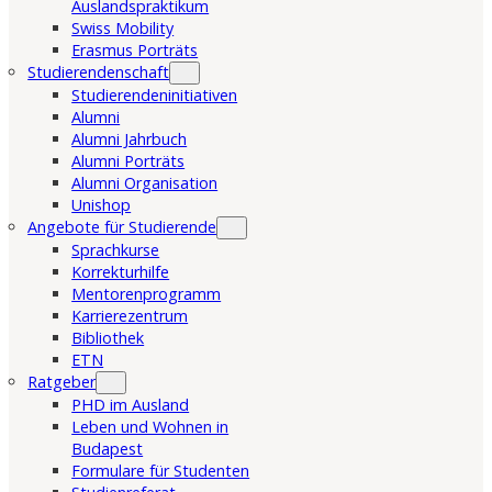
Auslandspraktikum
Swiss Mobility
Erasmus Porträts
Studierendenschaft
Studierendeninitiativen
Alumni
Alumni Jahrbuch
Alumni Porträts
Alumni Organisation
Unishop
Angebote für Studierende
Sprachkurse
Korrekturhilfe
Mentorenprogramm
Karrierezentrum
Bibliothek
ETN
Ratgeber
PHD im Ausland
Leben und Wohnen in
Budapest
Formulare für Studenten