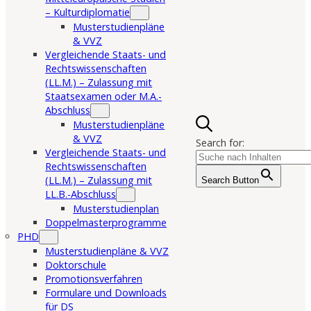
– Kulturdiplomatie
Musterstudienpläne
& VVZ
Vergleichende Staats- und
Rechtswissenschaften
(LL.M.) – Zulassung mit
Staatsexamen oder M.A.-
Abschluss
Musterstudienpläne
& VVZ
Search for:
Vergleichende Staats- und
Rechtswissenschaften
(LL.M.) – Zulassung mit
Search Button
LL.B.-Abschluss
Musterstudienplan
Doppelmasterprogramme
PHD
Musterstudienpläne & VVZ
Doktorschule
Promotionsverfahren
Formulare und Downloads
für DS