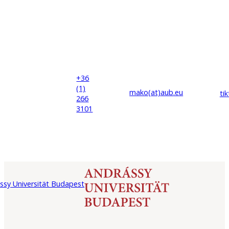
+36
(1)
mako(at)
aub
.eu
ti
266
3101