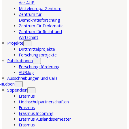
der AUB
Mitteleuropa-Zentrum
Zentrum für
Demokratieforschung
Zentrum für Diplomatie
Zentrum für Recht und
Wirtschaft
Projekte
Drittmittelprojekte
Forschungsprojekte
Publikationen
Forschungsförderung
AUB.log
Ausschreibungen und Calls
NILeben
Stipendien
Erasmus
Hochschulpartnerschaften
Erasmus
Erasmus Incoming
Erasmus Auslandssemester
Erasmus