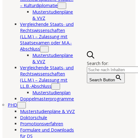
– Kulturdiplomatie
Musterstudienpläne
& VVZ
Vergleichende Staats- und
Rechtswissenschaften
(LL.M.) – Zulassung mit
Staatsexamen oder M.A.-
Abschluss
Musterstudienpläne
& VVZ
Search for:
Vergleichende Staats- und
Rechtswissenschaften
(LL.M.) – Zulassung mit
Search Button
LL.B.-Abschluss
Musterstudienplan
Doppelmasterprogramme
PHD
Musterstudienpläne & VVZ
Doktorschule
Promotionsverfahren
Formulare und Downloads
für DS