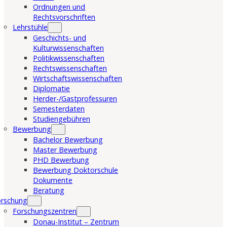
Ordnungen und
Rechtsvorschriften
Lehrstühle
Geschichts- und
Kulturwissenschaften
Politikwissenschaften
Rechtswissenschaften
Wirtschaftswissenschaften
Diplomatie
Herder-/Gastprofessuren
Semesterdaten
Studiengebühren
Bewerbung
Bachelor Bewerbung
Master Bewerbung
PHD Bewerbung
Bewerbung Doktorschule
Dokumente
Beratung
orschung
Forschungszentren
Donau-Institut – Zentrum