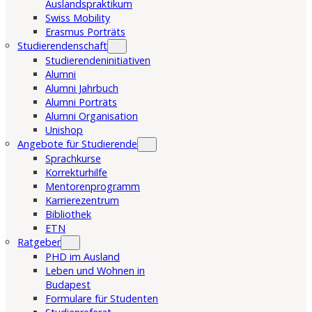
Auslandspraktikum
Swiss Mobility
Erasmus Porträts
Studierendenschaft
Studierendeninitiativen
Alumni
Alumni Jahrbuch
Alumni Porträts
Alumni Organisation
Unishop
Angebote für Studierende
Sprachkurse
Korrekturhilfe
Mentorenprogramm
Karrierezentrum
Bibliothek
ETN
Ratgeber
PHD im Ausland
Leben und Wohnen in
Budapest
Formulare für Studenten