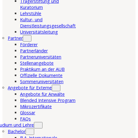
Trägerstiftung und
Kuratorium
Lehrstühle
Kultur- und
Dienstleistungsgesellschaft
Universitätsleitung
Partner
Förderer
Partnerländer
Partneruniversitäten
Stellenangebote
Praktikum an der AUB
Offizielle Dokumente
Sommeruniversitäten
Angebote für Externe
Angebote für Anwälte
Blended Intensive Program
Mikrozertifikate
Glossar
FAQs
udium und Lehre
Bachelor
B.A. Internationale