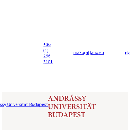
+36
(1)
mako(at)
aub
.eu
ti
266
3101