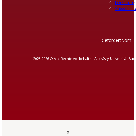
Forschung
Ausschreib
Gefördert vom D
2023-2026 © Alle Rechte vorbehalten Andrássy Universität Bud
X