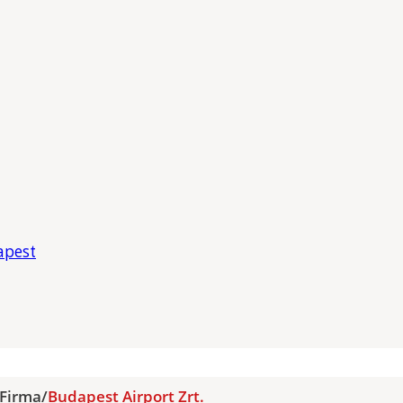
apest
Firma
/
Budapest Airport Zrt.