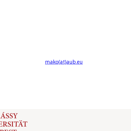
mako(at)
aub
.eu