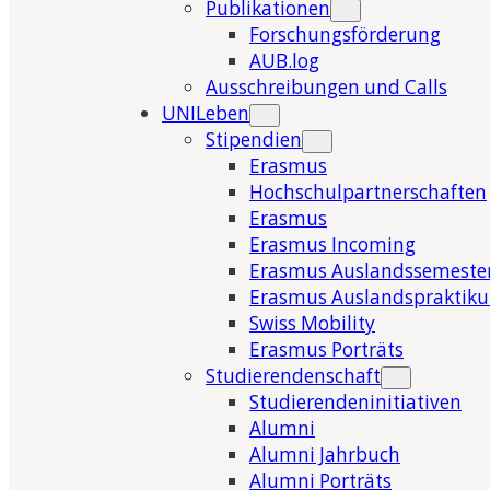
Publikationen
Forschungsförderung
AUB.log
Ausschreibungen und Calls
UNILeben
Stipendien
Erasmus
Hochschulpartnerschaften
Erasmus
Erasmus Incoming
Erasmus Auslandssemeste
Erasmus Auslandspraktik
Swiss Mobility
Erasmus Porträts
Studierendenschaft
Studierendeninitiativen
Alumni
Alumni Jahrbuch
Alumni Porträts