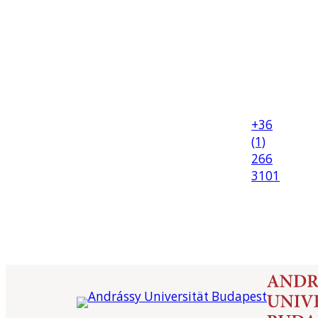
+36
(1)
266
3101