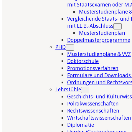
mit Staatsexamen oder M.A
Musterstudienpläne &
Vergleichende Staats- und 
mit LL.B.-Abschluss
Musterstudienplan
Doppelmasterprogramme
PHD
Musterstudienpläne & VVZ
Doktorschule
Promotionsverfahren
Formulare und Downloads 
Ordnungen und Rechtsvors
Lehrstühle
Geschichts- und Kulturwis
Politikwissenschaften
Rechtswissenschaften
Wirtschaftswissenschaften
Diplomatie
Herder-/Gastprofessuren