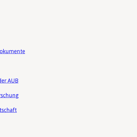
Dokumente
der AUB
rschung
tschaft