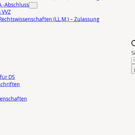
.-Abschluss
 VVZ
Rechtswissenschaften (LL.M.) – Zulassung
S
für DS
chriften
senschaften