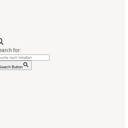
earch for:
Search Button