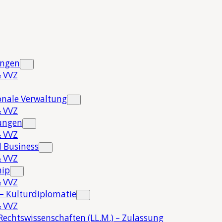
ungen
 VVZ
onale Verwaltung
 VVZ
hungen
 VVZ
 Business
 VVZ
hip
 VVZ
 – Kulturdiplomatie
 VVZ
Rechtswissenschaften (LL.M.) – Zulassung