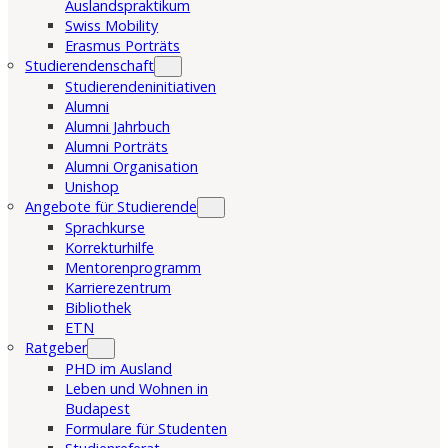
Auslandspraktikum
Swiss Mobility
Erasmus Porträts
Studierendenschaft
Studierendeninitiativen
Alumni
Alumni Jahrbuch
Alumni Porträts
Alumni Organisation
Unishop
Angebote für Studierende
Sprachkurse
Korrekturhilfe
Mentorenprogramm
Karrierezentrum
Bibliothek
ETN
Ratgeber
PHD im Ausland
Leben und Wohnen in
Budapest
Formulare für Studenten