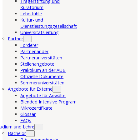
Trägerstiftung und
Kuratorium
Lehrstühle
Kultur- und
Dienstleistungsgesellschaft
Universitätsleitung
Partner
Förderer
Partnerländer
Partneruniversitäten
Stellenangebote
Praktikum an der AUB
Offizielle Dokumente
Sommeruniversitäten
Angebote für Externe
Angebote für Anwälte
Blended Intensive Program
Mikrozertifikate
Glossar
FAQs
udium und Lehre
Bachelor
B.A. Internationale