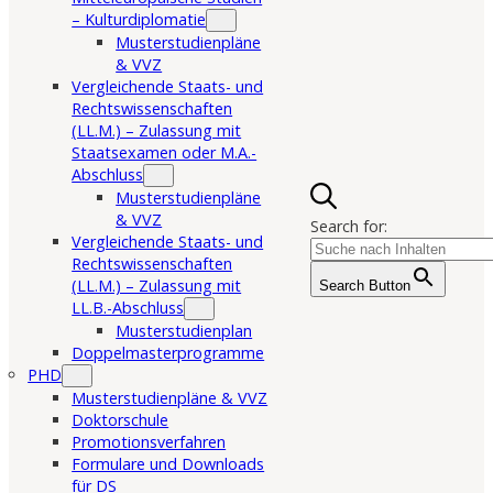
– Kulturdiplomatie
Musterstudienpläne
& VVZ
Vergleichende Staats- und
Rechtswissenschaften
(LL.M.) – Zulassung mit
Staatsexamen oder M.A.-
Abschluss
Musterstudienpläne
& VVZ
Search for:
Vergleichende Staats- und
Rechtswissenschaften
(LL.M.) – Zulassung mit
Search Button
LL.B.-Abschluss
Musterstudienplan
Doppelmasterprogramme
PHD
Musterstudienpläne & VVZ
Doktorschule
Promotionsverfahren
Formulare und Downloads
für DS