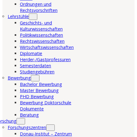
Ordnungen und
Rechtsvorschriften
Lehrstühle
Geschichts- und
Kulturwissenschaften
Politikwissenschaften
Rechtswissenschaften
Wirtschaftswissenschaften
Diplomatie
Herder-/Gastprofessuren
Semesterdaten
Studiengebühren
Bewerbung
Bachelor Bewerbung
Master Bewerbung
PHD Bewerbung
Bewerbung Doktorschule
Dokumente
Beratung
orschung
Forschungszentren
Donau-Institut – Zentrum