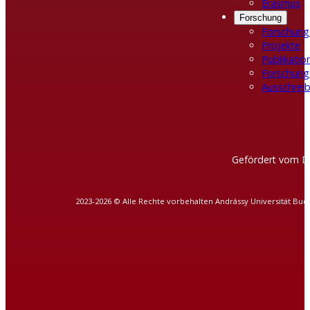
Erasmus
Forschung
Forschung
Projekte
Publikatio
Forschung
Ausschreib
Gefördert vom D
2023-2026 © Alle Rechte vorbehalten Andrássy Universität Bud