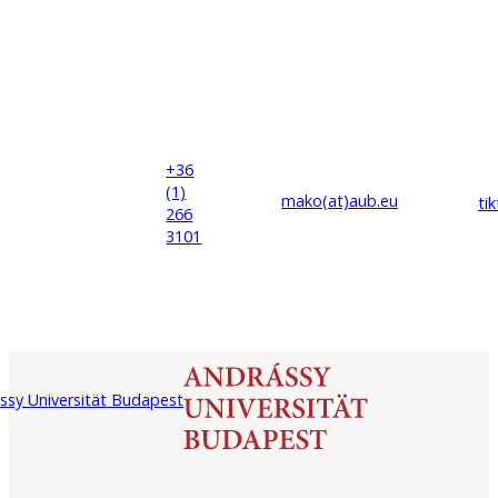
+36
(1)
mako(at)
aub
.eu
ti
266
3101