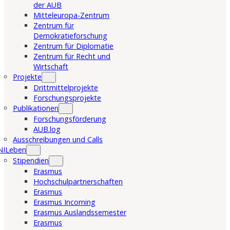
der AUB
Mitteleuropa-Zentrum
Zentrum für
Demokratieforschung
Zentrum für Diplomatie
Zentrum für Recht und
Wirtschaft
Projekte
Drittmittelprojekte
Forschungsprojekte
Publikationen
Forschungsförderung
AUB.log
Ausschreibungen und Calls
NILeben
Stipendien
Erasmus
Hochschulpartnerschaften
Erasmus
Erasmus Incoming
Erasmus Auslandssemester
Erasmus