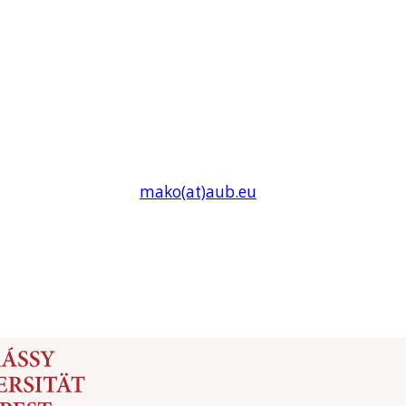
mako(at)
aub
.eu