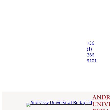
+36
(1)
266
3101