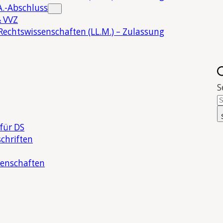
.-Abschluss
 VVZ
Rechtswissenschaften (LL.M.) – Zulassung
S
für DS
chriften
senschaften