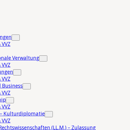
ungen
 VVZ
onale Verwaltung
 VVZ
hungen
 VVZ
 Business
 VVZ
hip
 VVZ
 – Kulturdiplomatie
 VVZ
Rechtswissenschaften (LL.M.) – Zulassung