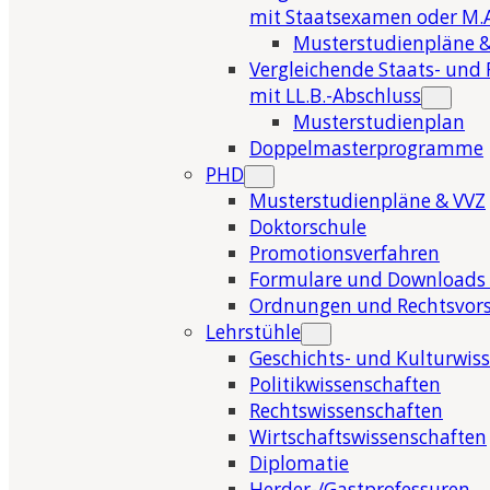
mit Staatsexamen oder M.A
Musterstudienpläne &
Vergleichende Staats- und 
mit LL.B.-Abschluss
Musterstudienplan
Doppelmasterprogramme
PHD
Musterstudienpläne & VVZ
Doktorschule
Promotionsverfahren
Formulare und Downloads 
Ordnungen und Rechtsvors
Lehrstühle
Geschichts- und Kulturwis
Politikwissenschaften
Rechtswissenschaften
Wirtschaftswissenschaften
Diplomatie
Herder-/Gastprofessuren