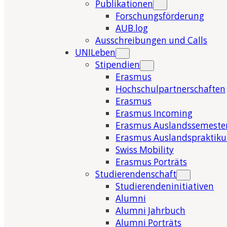
Publikationen
Forschungsförderung
AUB.log
Ausschreibungen und Calls
UNILeben
Stipendien
Erasmus
Hochschulpartnerschaften
Erasmus
Erasmus Incoming
Erasmus Auslandssemeste
Erasmus Auslandspraktik
Swiss Mobility
Erasmus Porträts
Studierendenschaft
Studierendeninitiativen
Alumni
Alumni Jahrbuch
Alumni Porträts