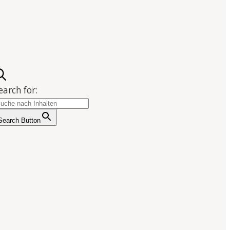
earch for:
Search Button