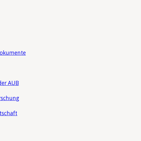
Dokumente
der AUB
rschung
tschaft