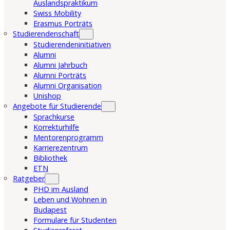
Auslandspraktikum
Swiss Mobility
Erasmus Porträts
Studierendenschaft
Studierendeninitiativen
Alumni
Alumni Jahrbuch
Alumni Porträts
Alumni Organisation
Unishop
Angebote für Studierende
Sprachkurse
Korrekturhilfe
Mentorenprogramm
Karrierezentrum
Bibliothek
ETN
Ratgeber
PHD im Ausland
Leben und Wohnen in
Budapest
Formulare für Studenten