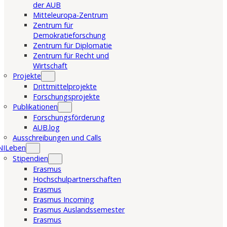
der AUB
Mitteleuropa-Zentrum
Zentrum für
Demokratieforschung
Zentrum für Diplomatie
Zentrum für Recht und
Wirtschaft
Projekte
Drittmittelprojekte
Forschungsprojekte
Publikationen
Forschungsförderung
AUB.log
Ausschreibungen und Calls
NILeben
Stipendien
Erasmus
Hochschulpartnerschaften
Erasmus
Erasmus Incoming
Erasmus Auslandssemester
Erasmus