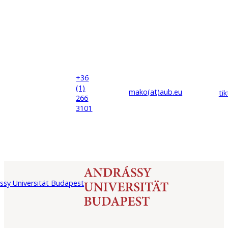
+36
(1)
mako(at)
aub
.eu
ti
266
3101