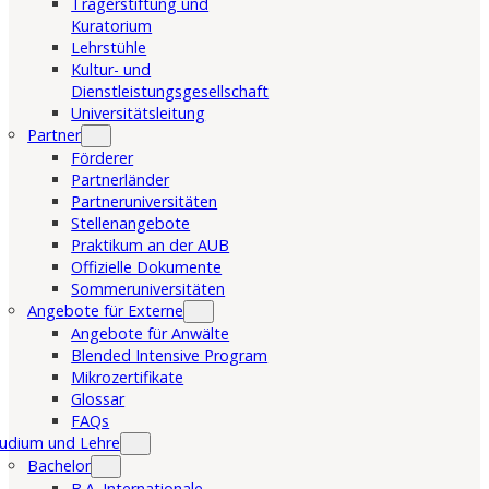
Trägerstiftung und
Kuratorium
Lehrstühle
Kultur- und
Dienstleistungsgesellschaft
Universitätsleitung
Partner
Förderer
Partnerländer
Partneruniversitäten
Stellenangebote
Praktikum an der AUB
Offizielle Dokumente
Sommeruniversitäten
Angebote für Externe
Angebote für Anwälte
Blended Intensive Program
Mikrozertifikate
Glossar
FAQs
udium und Lehre
Bachelor
B.A. Internationale