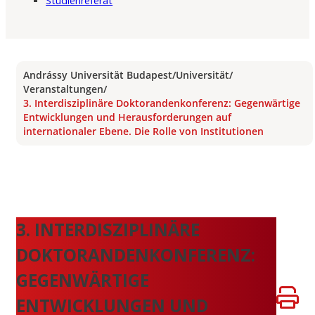
Studienreferat
Andrássy Universität Budapest
/
Universität
/
Veranstaltungen
/
3. Interdisziplinäre Doktorandenkonferenz: Gegenwärtige
Entwicklungen und Herausforderungen auf
internationaler Ebene. Die Rolle von Institutionen
3. INTERDISZIPLINÄRE
DOKTORANDENKONFERENZ:
GEGENWÄRTIGE
ENTWICKLUNGEN UND