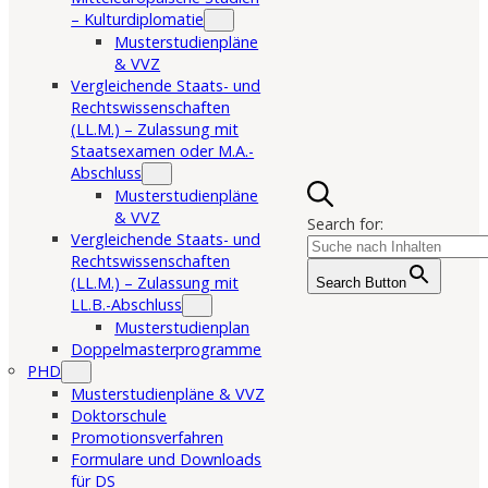
– Kulturdiplomatie
Musterstudienpläne
& VVZ
Vergleichende Staats- und
Rechtswissenschaften
(LL.M.) – Zulassung mit
Staatsexamen oder M.A.-
Abschluss
Musterstudienpläne
& VVZ
Search for:
Vergleichende Staats- und
Rechtswissenschaften
(LL.M.) – Zulassung mit
Search Button
LL.B.-Abschluss
Musterstudienplan
Doppelmasterprogramme
PHD
Musterstudienpläne & VVZ
Doktorschule
Promotionsverfahren
Formulare und Downloads
für DS