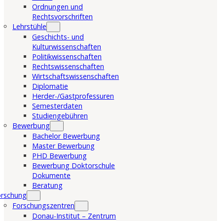
Ordnungen und
Rechtsvorschriften
Lehrstühle
Geschichts- und
Kulturwissenschaften
Politikwissenschaften
Rechtswissenschaften
Wirtschaftswissenschaften
Diplomatie
Herder-/Gastprofessuren
Semesterdaten
Studiengebühren
Bewerbung
Bachelor Bewerbung
Master Bewerbung
PHD Bewerbung
Bewerbung Doktorschule
Dokumente
Beratung
orschung
Forschungszentren
Donau-Institut – Zentrum