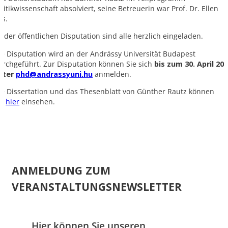
olitikwissenschaft absolviert, seine Betreuerin war Prof. Dr. Ellen
os.
u der öffentlichen Disputation sind alle herzlich eingeladen.
ie Disputation wird an der Andrássy Universität Budapest
urchgeführt. Zur Disputation können Sie sich
bis zum 30. April 20
nter
phd@andrassyuni.hu
anmelden.
ie Dissertation und das Thesenblatt von Günther Rautz können
ie
hier
einsehen.
ANMELDUNG ZUM
VERANSTALTUNGSNEWSLETTER
Hier können Sie unseren