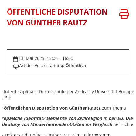
ÖFFENTLICHE DISPUTATION
VON GÜNTHER RAUTZ
13. Mai 2025, 13:00 – 16:00
Art der Veranstaltung:
Öffentlich
ie Interdisziplinäre Doktorschule der Andrássy Universität Budapes
dt Sie
ur
öffentlichen Disputation
von Günther Rautz
zum Thema
uropäische Identität? Elemente von Zivilreligion in der EU. Die
edeutung von Minderheitenidentitäten im Vergleich
herzlich ei
as Doktorstudium hat Günther Rautz im Teilprogramm