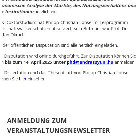
konomische Analyse der Märkte, des Nutzungsverhaltens und
er Institutionen
herzlich ein.
as Doktorstudium hat Philipp Christian Lohse im Teilprogramm
irtschaftswissenschaften absolviert, sein Betreuer war Prof. Dr.
tefan Okruch.
 der öffentlichen Disputation sind alle herzlich eingeladen.
ie Disputation wird online durchgeführt. Zur Disputation können Sie
ich
bis zum 14. April 2025 unter
phd@andrassyuni.hu
anmelden.
ie Dissertation und das Thesenblatt von Philipp Christian Lohse
önnen Sie
hier
einsehen
ANMELDUNG ZUM
VERANSTALTUNGSNEWSLETTER