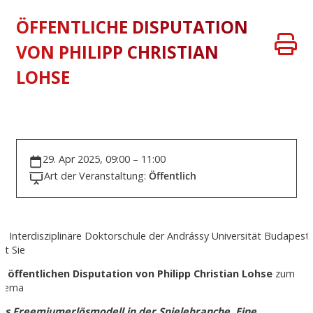
ÖFFENTLICHE DISPUTATION
VON PHILIPP CHRISTIAN
LOHSE
29. Apr 2025, 09:00 – 11:00
Art der Veranstaltung:
Öffentlich
ie Interdisziplinäre Doktorschule der Andrássy Universität Budapest
dt Sie
ur
öffentlichen Disputation
von Philipp Christian Lohse
zum
hema
as Freemiumerlösmodell in der Spielebranche. Eine