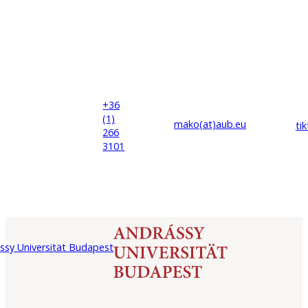
+36
(1)
mako(at)
aub
.eu
ti
266
3101