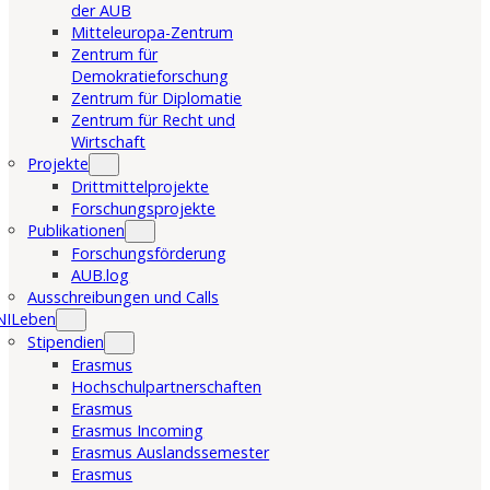
der AUB
Mitteleuropa-Zentrum
Zentrum für
Demokratieforschung
Zentrum für Diplomatie
Zentrum für Recht und
Wirtschaft
Projekte
Drittmittelprojekte
Forschungsprojekte
Publikationen
Forschungsförderung
AUB.log
Ausschreibungen und Calls
NILeben
Stipendien
Erasmus
Hochschulpartnerschaften
Erasmus
Erasmus Incoming
Erasmus Auslandssemester
Erasmus