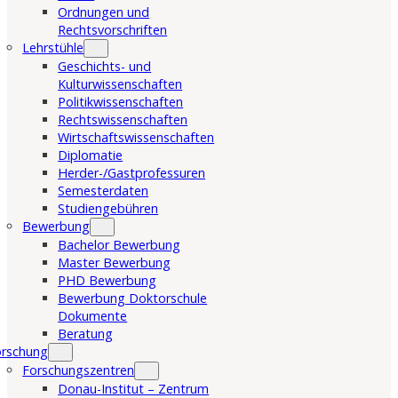
Ordnungen und
Rechtsvorschriften
Lehrstühle
Geschichts- und
Kulturwissenschaften
Politikwissenschaften
Rechtswissenschaften
Wirtschaftswissenschaften
Diplomatie
Herder-/Gastprofessuren
Semesterdaten
Studiengebühren
Bewerbung
Bachelor Bewerbung
Master Bewerbung
PHD Bewerbung
Bewerbung Doktorschule
Dokumente
Beratung
orschung
Forschungszentren
Donau-Institut – Zentrum