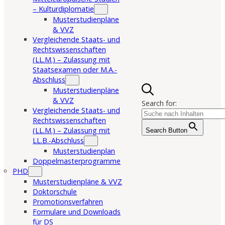
– Kulturdiplomatie
Musterstudienpläne
& VVZ
Vergleichende Staats- und
Rechtswissenschaften
(LL.M.) – Zulassung mit
Staatsexamen oder M.A.-
Abschluss
Musterstudienpläne
& VVZ
Search for:
Vergleichende Staats- und
Rechtswissenschaften
(LL.M.) – Zulassung mit
Search Button
LL.B.-Abschluss
Musterstudienplan
Doppelmasterprogramme
PHD
Musterstudienpläne & VVZ
Doktorschule
Promotionsverfahren
Formulare und Downloads
für DS