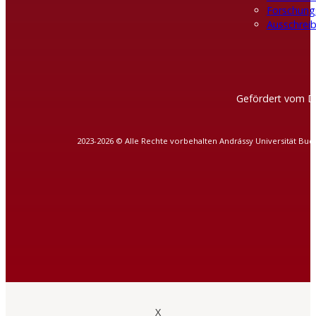
Forschung
Ausschreib
Gefördert vom D
2023-2026 © Alle Rechte vorbehalten Andrássy Universität Bud
X