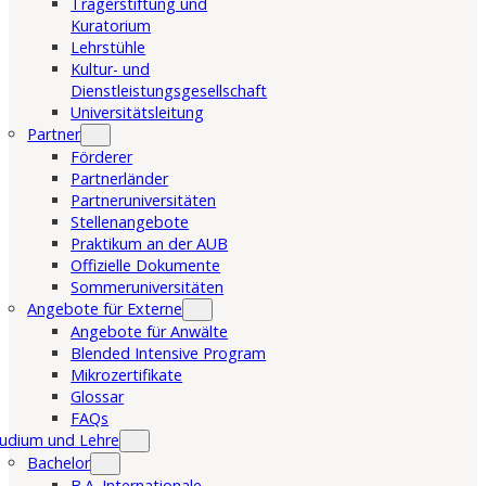
Trägerstiftung und
Kuratorium
Lehrstühle
Kultur- und
Dienstleistungsgesellschaft
Universitätsleitung
Partner
Förderer
Partnerländer
Partneruniversitäten
Stellenangebote
Praktikum an der AUB
Offizielle Dokumente
Sommeruniversitäten
Angebote für Externe
Angebote für Anwälte
Blended Intensive Program
Mikrozertifikate
Glossar
FAQs
udium und Lehre
Bachelor
B.A. Internationale