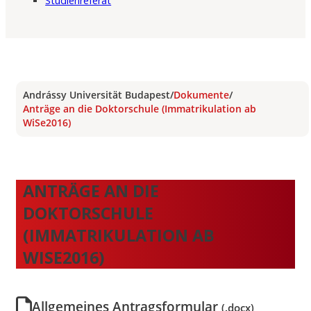
Studienreferat
Andrássy Universität Budapest
/
Dokumente
/
Anträge an die Doktorschule (Immatrikulation ab
WiSe2016)
ANTRÄGE AN DIE
DOKTORSCHULE
(IMMATRIKULATION AB
WISE2016)
Allgemeines Antragsformular
(.docx)