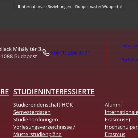
Internationale Beziehungen – Doppelmaster Wuppertal
Impress
llack Mihály tér 3.
+36 (1) 266 3101
-1088 Budapest
Rechtlic
HRE
STUDIENINTERESSIERTE
Studierendenschaft HÖK
Alumni
Semesterdaten
International
Studienordnungen
Erasmus+)
Vorlesungsverzeichnisse /
Hochschulpar
Musterstudienpläne
Erasmus