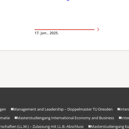
17. Jan.. 2025.
ngen
Management and Leadership – Doppelmaster TU Dresden
Inte
omatie
Masterstudiengang International Economy and Business
Inte
schaften (LL.M.) – Zulassung mit LL.B.-Abschluss
Masterstudiengang Eu