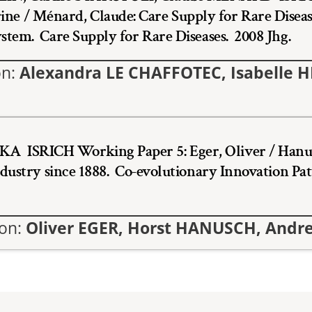
amme
arine / Ménard, Claude: Care Supply for Rare Disea
ystem
.
Care Supply for Rare Diseases
.
2008 Jhg.
on:
Alexandra LE CHAFFOTEC, Isabelle H
YKA
ISRICH Working Paper 5: Eger, Oliver / Hanu
dustry since 1888
.
Co-evolutionary Innovation Pat
von:
Oliver EGER, Horst HANUSCH, Andr