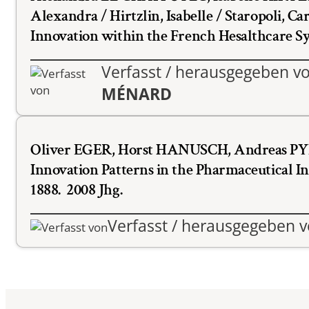
Doppelmasterprogr
Alexandra / Hirtzlin, Isabelle / Staropoli, C
Innovation within the French Hesalthcare S
Verfasst / herausgegeben v
MÉNARD
Oliver EGER
,
Horst HANUSCH
,
Andreas P
Innovation Patterns in the Pharmaceutical In
1888
.
2008 Jhg.
Verfasst / herausgegeben 