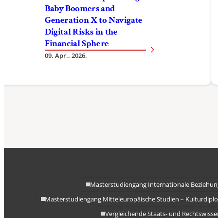
Baby Boomers and
Generation X to Navigate
Digital Risks in the
Financial Sphere
09. Apr.. 2026.
Masterstudiengang Internationale Beziehu
Masterstudiengang Mitteleuropäische Studien – Kulturdipl
Vergleichende Staats- und Rechtswissen