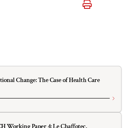
ATEN
VERSITÄTEN
BÜHREN
utional Change: The Case of Health Care
CH Working Paper 4: Le Chaffotec,