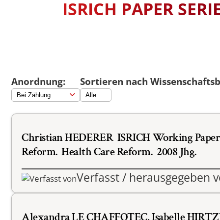
Swiss Mobility
ISRICH PAPER SERI
International Econom
STUDIENFÜHRER
Erasmus Porträts
Business
Musterstudienpläne
Management and Lead
Musterstudienpläne
Mitteleuropäische Stu
Anordnung:
Sortieren nach Wissenschaftsb
Kulturdiplomatie
Musterstudienpläne
Vergleichende Staats-
Rechtswissenschaften 
Zulassung mit Staats
Christian HEDERER
ISRICH Working Paper 3
M.A.-Abschluss
Reform
.
Health Care Reform
.
2008 Jhg.
Musterstudienpläne
Vergleichende Staats-
Verfasst / herausgegeben 
Rechtswissenschaften 
Zulassung mit LL.B.-A
Musterstudienplan
Alexandra LE CHAFFOTEC
,
Isabelle HIRT