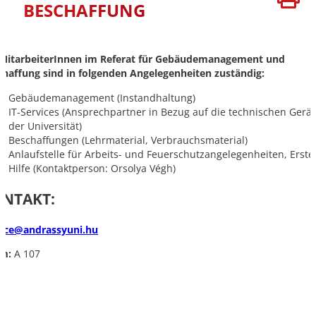
BESCHAFFUNG
 MitarbeiterInnen im Referat für Gebäudemanagement und
chaffung sind in folgenden Angelegenheiten zuständig:
Gebäudemanagement (Instandhaltung)
IT-Services (Ansprechpartner in Bezug auf die technischen Gerä
der Universität)
Beschaffungen (Lehrmaterial, Verbrauchsmaterial)
Anlaufstelle für Arbeits- und Feuerschutzangelegenheiten, Erste
Hilfe (Kontaktperson: Orsolya Végh)
NTAKT:
vice@andrassyuni.hu
m:
A 107