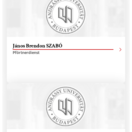
János Brendon SZABÓ
Pförtnerdienst