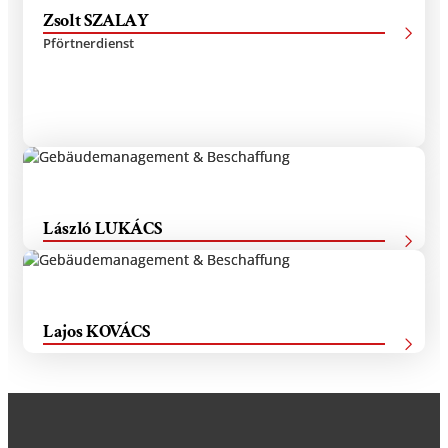
Zsolt SZALAY
Pförtnerdienst
László LUKÁCS
Haustechniker
Lajos KOVÁCS
Haustechniker