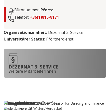
Büronummer:
Pforte
Telefon:
+36(1)815-8171
Organisationseinheit:
Dezernat 3: Service
Universitärer Status:
Pförtnerdienst
DEZERNAT 3: SERVICE
Weitere MitarbeiterInnen