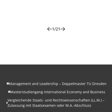
1
/
21
Management and Leadership – Doppelmaster TU Dresden
Masterstudiengang International Economy and Business
Vergleichende Staats- und Rechtswissenschaften (LL.M.) –
Zulassung mit Staatsexamen oder M.A.-Abschluss