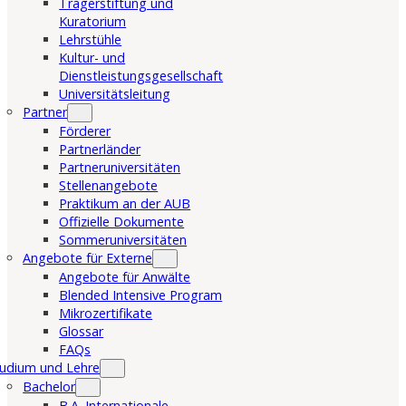
Trägerstiftung und
Kuratorium
Lehrstühle
Kultur- und
Dienstleistungsgesellschaft
Universitätsleitung
Partner
Förderer
Partnerländer
Partneruniversitäten
Stellenangebote
Praktikum an der AUB
Offizielle Dokumente
Sommeruniversitäten
Angebote für Externe
Angebote für Anwälte
Blended Intensive Program
Mikrozertifikate
Glossar
FAQs
udium und Lehre
Bachelor
B.A. Internationale