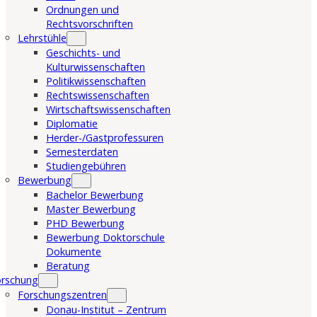
Ordnungen und
Rechtsvorschriften
Lehrstühle
Geschichts- und
Kulturwissenschaften
Politikwissenschaften
Rechtswissenschaften
Wirtschaftswissenschaften
Diplomatie
Herder-/Gastprofessuren
Semesterdaten
Studiengebühren
Bewerbung
Bachelor Bewerbung
Master Bewerbung
PHD Bewerbung
Bewerbung Doktorschule
Dokumente
Beratung
orschung
Forschungszentren
Donau-Institut – Zentrum