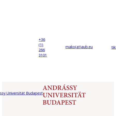
+36
(1)
mako(at)
aub
.eu
ti
266
3101