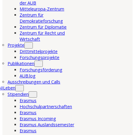
der AUB
Mitteleuropa-Zentrum
Zentrum für
Demokratieforschung
Zentrum für Diplomatie
Zentrum für Recht und
Wirtschaft
Projekte
Drittmittelprojekte
Forschungsprojekte
Publikationen
Forschungsförderung
AUB.log
Ausschreibungen und Calls
NILeben
Stipendien
Erasmus
Hochschulpartnerschaften
Erasmus
Erasmus Incoming
Erasmus Auslandssemester
Erasmus