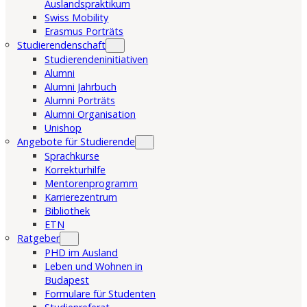
Auslandspraktikum
Swiss Mobility
Erasmus Porträts
Studierendenschaft
Studierendeninitiativen
Alumni
Alumni Jahrbuch
Alumni Porträts
Alumni Organisation
Unishop
Angebote für Studierende
Sprachkurse
Korrekturhilfe
Mentorenprogramm
Karrierezentrum
Bibliothek
ETN
Ratgeber
PHD im Ausland
Leben und Wohnen in
Budapest
Formulare für Studenten