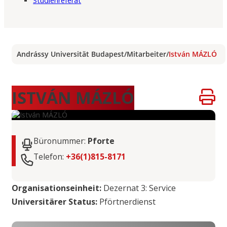
Studienreferat
Andrássy Universität Budapest
/
Mitarbeiter
/
István MÁZLÓ
ISTVÁN MÁZLÓ
Büronummer:
Pforte
Telefon:
+36(1)815-8171
Organisationseinheit:
Dezernat 3: Service
Universitärer Status:
Pförtnerdienst