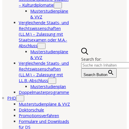
– Kulturdiplomatie
Musterstudienpläne
& VVZ
Vergleichende Staats- und
Rechtswissenschaften
(LL.M.) – Zulassung mit
Staatsexamen oder M.A.-
Abschluss
Musterstudienpläne
& VVZ
Search for:
Vergleichende Staats- und
Rechtswissenschaften
(LL.M.) – Zulassung mit
Search Button
LL.B.-Abschluss
Musterstudienplan
Doppelmasterprogramme
PHD
Musterstudienpläne & VVZ
Doktorschule
Promotionsverfahren
Formulare und Downloads
für DS