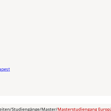
apest
eiten
/
Studiengänge
/
Master
/
Masterstudiengang Europä