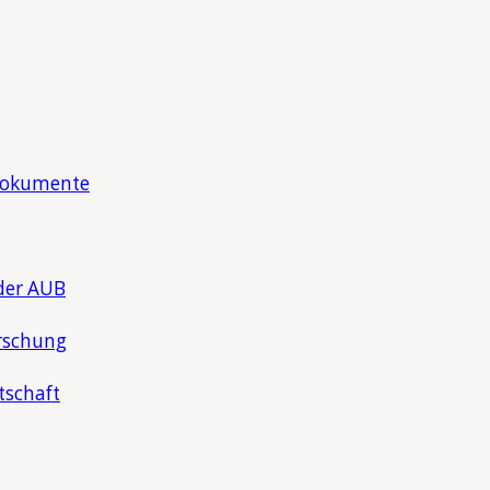
Dokumente
der AUB
rschung
tschaft