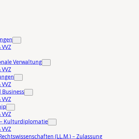
ungen
 VVZ
onale Verwaltung
 VVZ
hungen
 VVZ
 Business
 VVZ
hip
 VVZ
 – Kulturdiplomatie
 VVZ
Rechtswissenschaften (LL.M.) – Zulassung