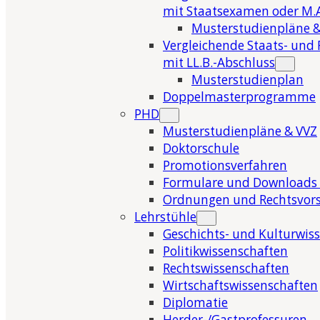
mit Staatsexamen oder M.A
Musterstudienpläne &
Vergleichende Staats- und 
mit LL.B.-Abschluss
Musterstudienplan
Doppelmasterprogramme
PHD
Musterstudienpläne & VVZ
Doktorschule
Promotionsverfahren
Formulare und Downloads 
Ordnungen und Rechtsvors
Lehrstühle
Geschichts- und Kulturwis
Politikwissenschaften
Rechtswissenschaften
Wirtschaftswissenschaften
Diplomatie
Herder-/Gastprofessuren