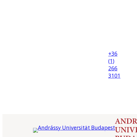
+36
(1)
266
3101