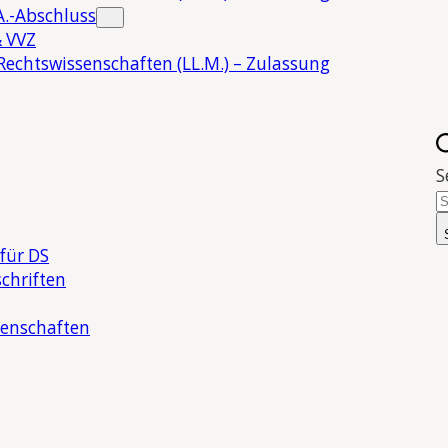
.-Abschluss
 VVZ
Rechtswissenschaften (LL.M.) – Zulassung
S
für DS
chriften
senschaften