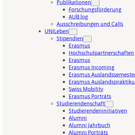
Publikationen
Forschungsförderung
AUB.log
Ausschreibungen und Calls
UNILeben
Stipendien
Erasmus
Hochschulpartnerschaften
Erasmus
Erasmus Incoming
Erasmus Auslandssemeste
Erasmus Auslandspraktik
Swiss Mobility
Erasmus Porträts
Studierendenschaft
Studierendeninitiativen
Alumni
Alumni Jahrbuch
Alumni Porträts