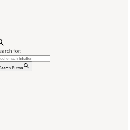
earch for:
Search Button