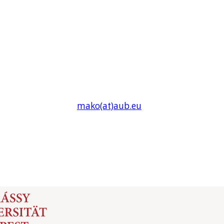
mako(at)
aub
.eu