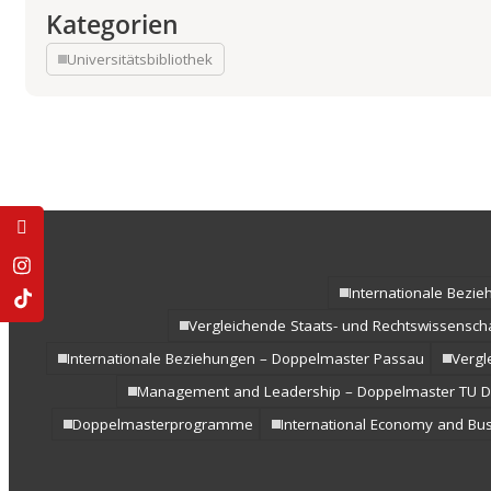
Vergleichende Staat
Kategorien
Rechtswissenschaften
Zulassung mit LL.B.-
Universitätsbibliothek
Musterstudienplan
Doppelmasterprog
Internationale Bezi
Vergleichende Staats- und Rechtswissenscha
Internationale Beziehungen – Doppelmaster Passau
Vergl
Management and Leadership – Doppelmaster TU 
Doppelmasterprogramme
International Economy and Bu