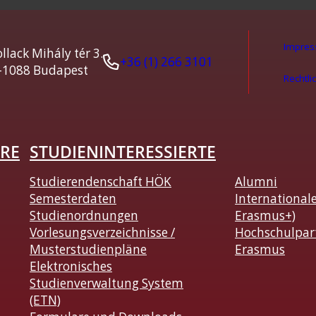
Impre
llack Mihály tér 3.
+36 (1) 266 3101
-1088 Budapest
Rechtli
RE
STUDIENINTERESSIERTE
Studierendenschaft HÖK
Alumni
Semesterdaten
International
Studienordnungen
Erasmus+)
Vorlesungsverzeichnisse /
Hochschulpar
Musterstudienpläne
Erasmus
Elektronisches
Studienverwaltung System
(ETN)