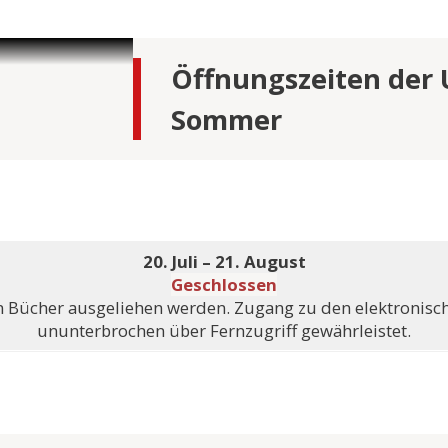
STUDIENGE
my and
Öffnungszeiten der 
e &
Sommer
adership
e &
tudien –
e &
20. Juli – 21. August
Geschlossen
n Bücher ausgeliehen werden. Zugang zu den elektronisch
s- und
 (LL.M.) –
ununterbrochen über Fernzugriff gewährleistet.
tsexamen
e &