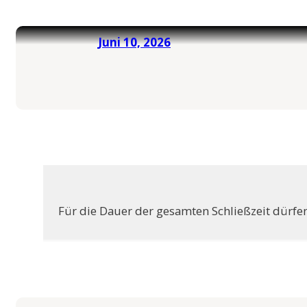
International Econo
Business
Juni 10, 2026
Musterstudienplän
VVZ
Management and Le
Musterstudienplän
VVZ
Mitteleuropäische S
Kulturdiplomatie
Musterstudienplän
VVZ
Für die Dauer der gesamten Schließzeit dürfe
Vergleichende Staat
Rechtswissenschaften
Zulassung mit Staa
oder M.A.-Abschluss
Musterstudienplän
VVZ