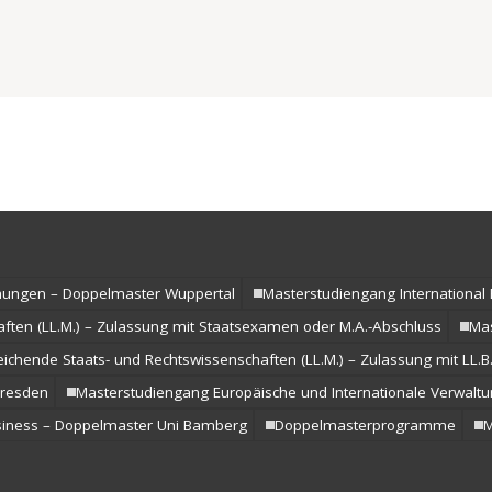
s- und
 (LL.M.) –
Abschluss
ramme
ehungen – Doppelmaster Wuppertal
Masterstudiengang Internationa
ften (LL.M.) – Zulassung mit Staatsexamen oder M.A.-Abschluss
Ma
eichende Staats- und Rechtswissenschaften (LL.M.) – Zulassung mit LL.B
Dresden
Masterstudiengang Europäische und Internationale Verwalt
siness – Doppelmaster Uni Bamberg
Doppelmasterprogramme
M