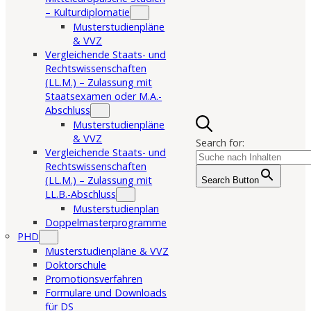
– Kulturdiplomatie
Musterstudienpläne
& VVZ
Vergleichende Staats- und
Rechtswissenschaften
(LL.M.) – Zulassung mit
Staatsexamen oder M.A.-
Abschluss
Musterstudienpläne
& VVZ
Search for:
Vergleichende Staats- und
Rechtswissenschaften
(LL.M.) – Zulassung mit
Search Button
LL.B.-Abschluss
Musterstudienplan
Doppelmasterprogramme
PHD
Musterstudienpläne & VVZ
Doktorschule
Promotionsverfahren
Formulare und Downloads
für DS