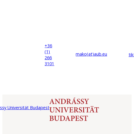
+36
(1)
mako(at)
aub
.eu
ti
266
3101