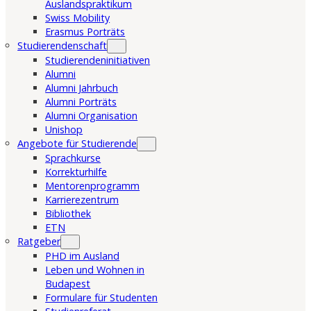
Auslandspraktikum
Swiss Mobility
Erasmus Porträts
Studierendenschaft
Studierendeninitiativen
Alumni
Alumni Jahrbuch
Alumni Porträts
Alumni Organisation
Unishop
Angebote für Studierende
Sprachkurse
Korrekturhilfe
Mentorenprogramm
Karrierezentrum
Bibliothek
ETN
Ratgeber
PHD im Ausland
Leben und Wohnen in
Budapest
Formulare für Studenten