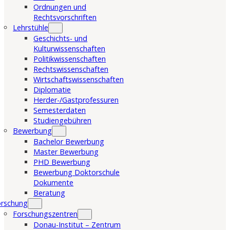
Ordnungen und
Rechtsvorschriften
Lehrstühle
Geschichts- und
Kulturwissenschaften
Politikwissenschaften
Rechtswissenschaften
Wirtschaftswissenschaften
Diplomatie
Herder-/Gastprofessuren
Semesterdaten
Studiengebühren
Bewerbung
Bachelor Bewerbung
Master Bewerbung
PHD Bewerbung
Bewerbung Doktorschule
Dokumente
Beratung
orschung
Forschungszentren
Donau-Institut – Zentrum