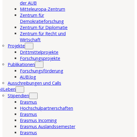
der AUB
Mitteleuropa-Zentrum
Zentrum für
Demokratieforschung
Zentrum für Diplomatie
Zentrum für Recht und
Wirtschaft
Projekte
Drittmittelprojekte
Forschungsprojekte
Publikationen
Forschungsförderung
AUB.log
Ausschreibungen und Calls
NILeben
Stipendien
Erasmus
Hochschulpartnerschaften
Erasmus
Erasmus Incoming
Erasmus Auslandssemester
Erasmus