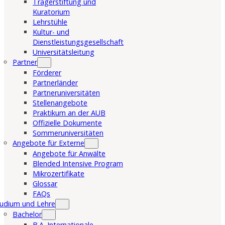
Trägerstiftung und
Kuratorium
Lehrstühle
Kultur- und
Dienstleistungsgesellschaft
Universitätsleitung
Partner
Förderer
Partnerländer
Partneruniversitäten
Stellenangebote
Praktikum an der AUB
Offizielle Dokumente
Sommeruniversitäten
Angebote für Externe
Angebote für Anwälte
Blended Intensive Program
Mikrozertifikate
Glossar
FAQs
udium und Lehre
Bachelor
B.A. Internationale