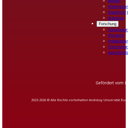
Alumni
Internatio
Erasmus+)
Erasmus
Forschung
Forschung
Projekte
Publikatio
Forschung
Ausschreib
Gefördert vom D
2023-2026 © Alle Rechte vorbehalten Andrássy Universität Bud