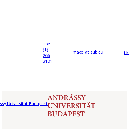
+36
(1)
mako(at)
aub
.eu
ti
266
3101