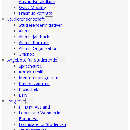
Auslandspraktikum
Swiss Mobility
Erasmus Porträts
Studierendenschaft
Studierendeninitiativen
Alumni
Alumni Jahrbuch
Alumni Porträts
Alumni Organisation
Unishop
Angebote für Studierende
Sprachkurse
Korrekturhilfe
Mentorenprogramm
Karrierezentrum
Bibliothek
ETN
Ratgeber
PHD im Ausland
Leben und Wohnen in
Budapest
Formulare für Studenten