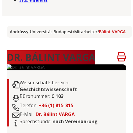
Studienreferat
Andrássy Universität Budapest
/
Mitarbeiter
/
Bálint VARGA
DR. BÁLINT VARGA
Wissenschaftsbereich:
Geschichtswissenschaft
Büronummer:
C 103
Telefon:
+36 (1) 815-815
E-Mail:
Dr. Bálint VARGA
Sprechstunde:
nach Vereinbarung