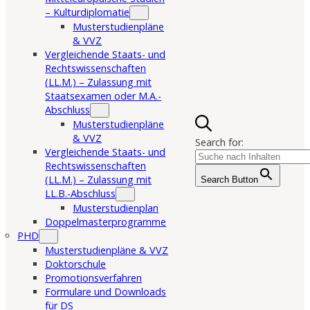
– Kulturdiplomatie
Musterstudienpläne
& VVZ
Vergleichende Staats- und
Rechtswissenschaften
(LL.M.) – Zulassung mit
Staatsexamen oder M.A.-
Abschluss
Musterstudienpläne
& VVZ
Search for:
Vergleichende Staats- und
Rechtswissenschaften
(LL.M.) – Zulassung mit
Search Button
LL.B.-Abschluss
Musterstudienplan
Doppelmasterprogramme
PHD
Musterstudienpläne & VVZ
Doktorschule
Promotionsverfahren
Formulare und Downloads
für DS