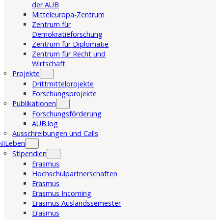
der AUB
Mitteleuropa-Zentrum
Zentrum für
Demokratieforschung
Zentrum für Diplomatie
Zentrum für Recht und
Wirtschaft
Projekte
Drittmittelprojekte
Forschungsprojekte
Publikationen
Forschungsförderung
AUB.log
Ausschreibungen und Calls
NILeben
Stipendien
Erasmus
Hochschulpartnerschaften
Erasmus
Erasmus Incoming
Erasmus Auslandssemester
Erasmus