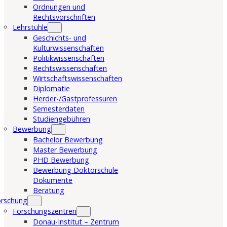
Ordnungen und
Rechtsvorschriften
Lehrstühle
Geschichts- und
Kulturwissenschaften
Politikwissenschaften
Rechtswissenschaften
Wirtschaftswissenschaften
Diplomatie
Herder-/Gastprofessuren
Semesterdaten
Studiengebühren
Bewerbung
Bachelor Bewerbung
Master Bewerbung
PHD Bewerbung
Bewerbung Doktorschule
Dokumente
Beratung
orschung
Forschungszentren
Donau-Institut – Zentrum