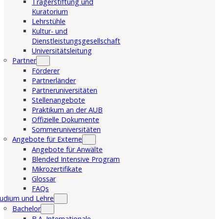
Trägerstiftung und
Kuratorium
Lehrstühle
Kultur- und
Dienstleistungsgesellschaft
Universitätsleitung
Partner
Förderer
Partnerländer
Partneruniversitäten
Stellenangebote
Praktikum an der AUB
Offizielle Dokumente
Sommeruniversitäten
Angebote für Externe
Angebote für Anwälte
Blended Intensive Program
Mikrozertifikate
Glossar
FAQs
udium und Lehre
Bachelor
B.A. Internationale