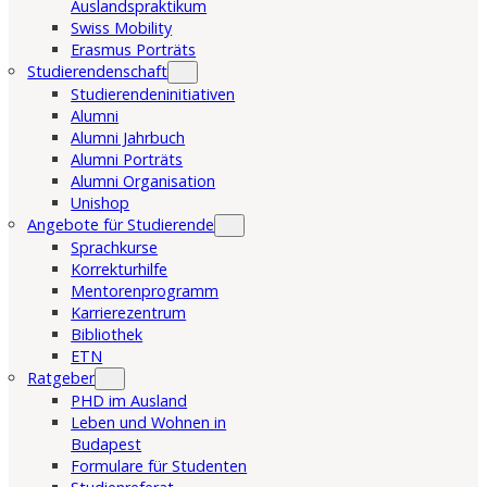
Auslandspraktikum
Swiss Mobility
Erasmus Porträts
Studierendenschaft
Studierendeninitiativen
Alumni
Alumni Jahrbuch
Alumni Porträts
Alumni Organisation
Unishop
Angebote für Studierende
Sprachkurse
Korrekturhilfe
Mentorenprogramm
Karrierezentrum
Bibliothek
ETN
Ratgeber
PHD im Ausland
Leben und Wohnen in
Budapest
Formulare für Studenten