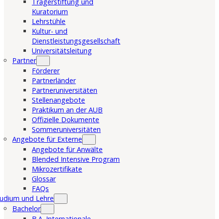
Trägerstiftung und
Kuratorium
Lehrstühle
Kultur- und
Dienstleistungsgesellschaft
Universitätsleitung
Partner
Förderer
Partnerländer
Partneruniversitäten
Stellenangebote
Praktikum an der AUB
Offizielle Dokumente
Sommeruniversitäten
Angebote für Externe
Angebote für Anwälte
Blended Intensive Program
Mikrozertifikate
Glossar
FAQs
udium und Lehre
Bachelor
B.A. Internationale