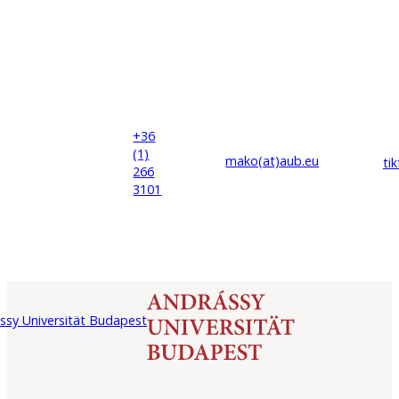
+36
(1)
mako(at)
aub
.eu
ti
266
3101