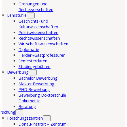
Ordnungen und
Rechtsvorschriften
Lehrstühle
Geschichts- und
Kulturwissenschaften
Politikwissenschaften
Rechtswissenschaften
Wirtschaftswissenschaften
Diplomatie
Herder-/Gastprofessuren
Semesterdaten
Studiengebühren
Bewerbung
Bachelor Bewerbung
Master Bewerbung
PHD Bewerbung
Bewerbung Doktorschule
Dokumente
Beratung
orschung
Forschungszentren
Donau-Institut – Zentrum