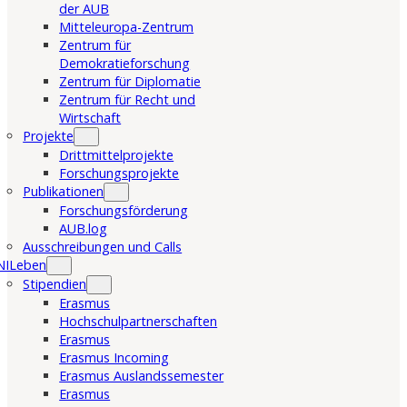
der AUB
Mitteleuropa-Zentrum
Zentrum für
Demokratieforschung
Zentrum für Diplomatie
Zentrum für Recht und
Wirtschaft
Projekte
Drittmittelprojekte
Forschungsprojekte
Publikationen
Forschungsförderung
AUB.log
Ausschreibungen und Calls
NILeben
Stipendien
Erasmus
Hochschulpartnerschaften
Erasmus
Erasmus Incoming
Erasmus Auslandssemester
Erasmus