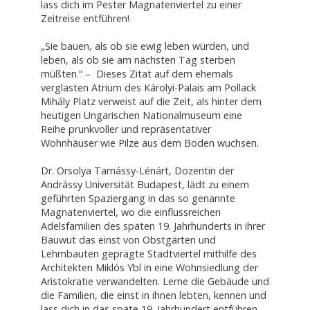
lass dich im Pester Magnatenviertel zu einer
Zeitreise entführen!
„Sie bauen, als ob sie ewig leben würden, und
leben, als ob sie am nächsten Tag sterben
müßten.“ – Dieses Zitat auf dem ehemals
verglasten Atrium des Károlyi-Palais am Pollack
Mihály Platz verweist auf die Zeit, als hinter dem
heutigen Ungarischen Nationalmuseum eine
Reihe prunkvoller und repräsentativer
Wohnhäuser wie Pilze aus dem Boden wuchsen.
Dr. Orsolya Tamássy-Lénárt, Dozentin der
Andrássy Universität Budapest, lädt zu einem
geführten Spaziergang in das so genannte
Magnatenviertel, wo die einflussreichen
Adelsfamilien des späten 19. Jahrhunderts in ihrer
Bauwut das einst von Obstgärten und
Lehmbauten geprägte Stadtviertel mithilfe des
Architekten Miklós Ybl in eine Wohnsiedlung der
Aristokratie verwandelten. Lerne die Gebäude und
die Familien, die einst in ihnen lebten, kennen und
lass dich in das späte 19. Jahrhundert entführen.