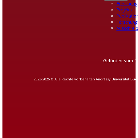
Forschung
Projekte
Publikatio
Forschung
Ausschreib
Gefördert vom D
2023-2026 © Alle Rechte vorbehalten Andrássy Universität Bud