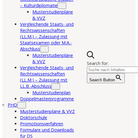
– Kulturdiplomatie
Musterstudienpläne
& VVZ
Vergleichende Staats- und
Rechtswissenschaften
(LL.M.) – Zulassung mit
Staatsexamen oder M.A.-
Abschluss
Musterstudienpläne
& VVZ
Search for:
Vergleichende Staats- und
Rechtswissenschaften
(LL.M.) – Zulassung mit
Search Button
LL.B.-Abschluss
Musterstudienplan
Doppelmasterprogramme
PHD
Musterstudienpläne & VVZ
Doktorschule
Promotionsverfahren
Formulare und Downloads
für DS