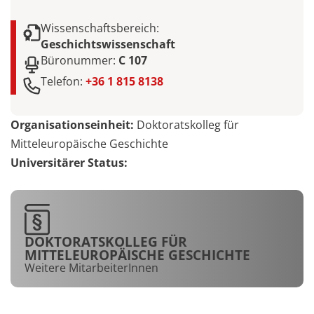
Wissenschaftsbereich:
Geschichtswissenschaft
Büronummer:
C 107
Telefon:
+36 1 815 8138
Organisationseinheit:
Doktoratskolleg für
Mitteleuropäische Geschichte
Universitärer Status:
DOKTORATSKOLLEG FÜR
MITTELEUROPÄISCHE GESCHICHTE
Weitere MitarbeiterInnen