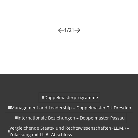
1
/
21
Doppelmasterprogramme
Management and Leadership – Doppelmaster TU Dresden
Internationale Beziehungen – Doppelmaster Passau
Vergleichende Staats- und Rechtswissenschaften (LL.M.) –
Zulassung mit LL.B.-Abschluss