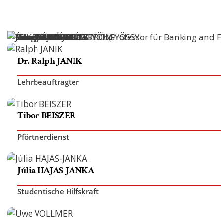
Vergleichende Staat
Rechtswissenschaften
Zulassung mit LL.B.-
Musterstudienplan
Dr. Ralph JANIK
Doppelmasterprog
Lehrbeauftragter
Tibor BEISZER
Pförtnerdienst
Júlia HAJAS-JANKA
Studentische Hilfskraft