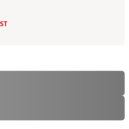
BÜHREN
RST