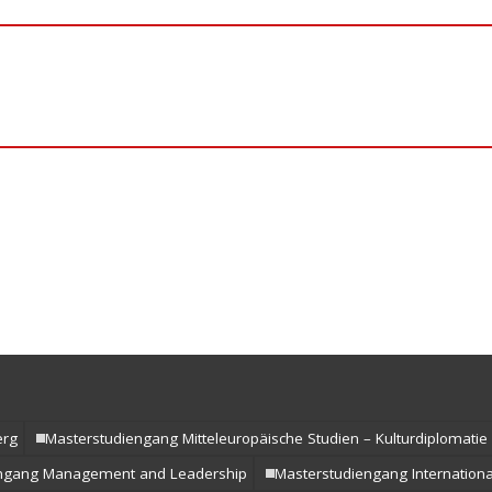
erg
Masterstudiengang Mitteleuropäische Studien – Kulturdiplomatie
engang Management and Leadership
Masterstudiengang Internation