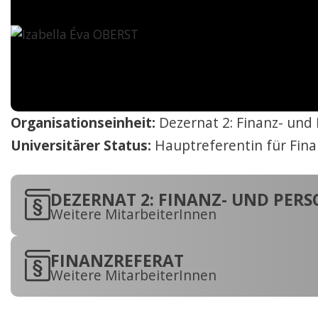
International Econo
Business
Musterstudienplän
VVZ
Management and Le
Musterstudienplän
Organisationseinheit:
Dezernat 2: Finanz- und
VVZ
Universitärer Status:
Hauptreferentin für Fin
Mitteleuropäische St
Kulturdiplomatie
Musterstudienplän
DEZERNAT 2: FINANZ- UND PE
VVZ
Weitere MitarbeiterInnen
Vergleichende Staat
Rechtswissenschaften
FINANZREFERAT
Zulassung mit Staat
Weitere MitarbeiterInnen
oder M.A.-Abschluss
Musterstudienplän
VVZ