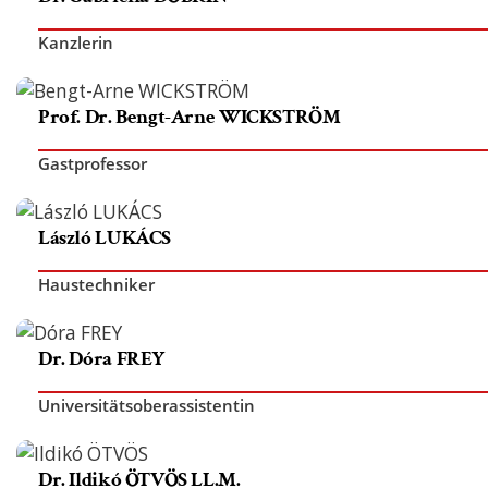
Kanzlerin
Prof. Dr. Bengt-Arne WICKSTRÖM
Gastprofessor
László LUKÁCS
Haustechniker
Dr. Dóra FREY
Universitätsoberassistentin
Dr. Ildikó ÖTVÖS LL.M.