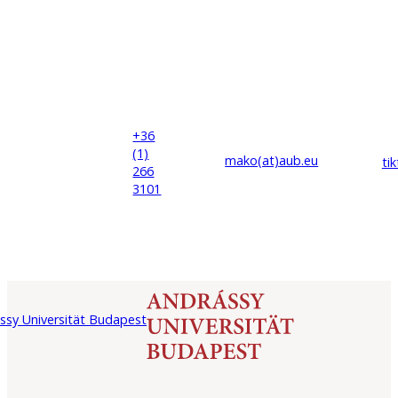
+36
(1)
mako(at)
aub
.eu
ti
266
3101