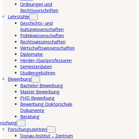
Ordnungen und
Rechtsvorschriften
Lehrstühle
Geschichts- und
Kulturwissenschaften
Politikwissenschaften
Rechtswissenschaften
Wirtschaftswissenschaften
Diplomatie
Herder-/Gastprofessuren
Semesterdaten
Studiengebühren
Bewerbung
Bachelor Bewerbung
Master Bewerbung
PHD Bewerbung
Bewerbung Doktorschule
Dokumente
Beratung
orschung
Forschungszentren
Donau-Institut – Zentrum