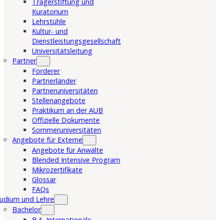
Trägerstiftung und
Kuratorium
Lehrstühle
Kultur- und
Dienstleistungsgesellschaft
Universitätsleitung
Partner
Förderer
Partnerländer
Partneruniversitäten
Stellenangebote
Praktikum an der AUB
Offizielle Dokumente
Sommeruniversitäten
Angebote für Externe
Angebote für Anwälte
Blended Intensive Program
Mikrozertifikate
Glossar
FAQs
udium und Lehre
Bachelor
B.A. Internationale