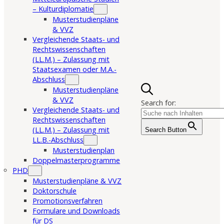
– Kulturdiplomatie
Musterstudienpläne
& VVZ
Vergleichende Staats- und
Rechtswissenschaften
(LL.M.) – Zulassung mit
Staatsexamen oder M.A.-
Abschluss
Musterstudienpläne
& VVZ
Search for:
Vergleichende Staats- und
Rechtswissenschaften
(LL.M.) – Zulassung mit
Search Button
LL.B.-Abschluss
Musterstudienplan
Doppelmasterprogramme
PHD
Musterstudienpläne & VVZ
Doktorschule
Promotionsverfahren
Formulare und Downloads
für DS