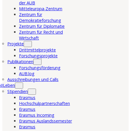
der AUB
Mitteleuropa-Zentrum
Zentrum für
Demokratieforschung
Zentrum für Diplomatie
Zentrum für Recht und
Wirtschaft
Projekte
Drittmittelprojekte
Forschungsprojekte
Publikationen
Forschungsförderung
AUB.log
Ausschreibungen und Calls
NILeben
Stipendien
Erasmus
Hochschulpartnerschaften
Erasmus
Erasmus Incoming
Erasmus Auslandssemester
Erasmus