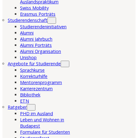
Auslandspraktikum
Swiss Mobility
Erasmus Porträts
Studierendenschaft
Studierendeninitiativen
Alumni
Alumni Jahrbuch
Alumni Porträts
Alumni Organisation
Unishop
Angebote für Studierende
Sprachkurse
Korrekturhilfe
Mentorenprogramm
Karrierezentrum
Bibliothek
ETN
Ratgeber
PHD im Ausland
Leben und Wohnen in
Budapest
Formulare für Studenten