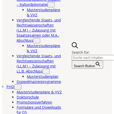
– Kulturdiplomatie
Musterstudienpläne
& VVZ
Vergleichende Staats- und
Rechtswissenschaften
(LL.M.) – Zulassung mit
Staatsexamen oder M.A.-
Abschluss
Musterstudienpläne
& VVZ
Search for:
Vergleichende Staats- und
Rechtswissenschaften
(LL.M.) – Zulassung mit
Search Button
LL.B.-Abschluss
Musterstudienplan
Doppelmasterprogramme
PHD
Musterstudienpläne & VVZ
Doktorschule
Promotionsverfahren
Formulare und Downloads
für DS