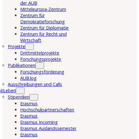
der AUB
Mitteleuropa-Zentrum
Zentrum für
Demokratieforschung
Zentrum für Diplomatie
Zentrum für Recht und
Wirtschaft
Projekte
Drittmittelprojekte
Forschungsprojekte
Publikationen
Forschungsförderung
AUB.log
Ausschreibungen und Calls
NILeben
Stipendien
Erasmus
Hochschulpartnerschaften
Erasmus
Erasmus Incoming
Erasmus Auslandssemester
Erasmus