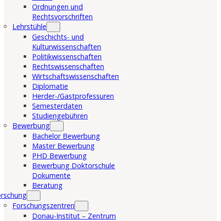
Ordnungen und
Rechtsvorschriften
Lehrstühle
Geschichts- und
Kulturwissenschaften
Politikwissenschaften
Rechtswissenschaften
Wirtschaftswissenschaften
Diplomatie
Herder-/Gastprofessuren
Semesterdaten
Studiengebühren
Bewerbung
Bachelor Bewerbung
Master Bewerbung
PHD Bewerbung
Bewerbung Doktorschule
Dokumente
Beratung
orschung
Forschungszentren
Donau-Institut – Zentrum