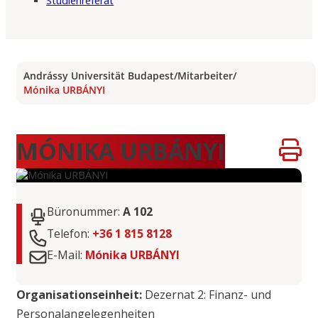
Studienreferat
Andrássy Universität Budapest
/
Mitarbeiter
/
Mónika URBÁNYI
MÓNIKA URBÁNYI
Büronummer:
A 102
Telefon:
+36 1 815 8128
E-Mail:
Mónika URBÁNYI
Organisationseinheit:
Dezernat 2: Finanz- und
Personalangelegenheiten