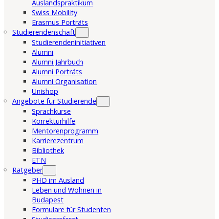
Auslandspraktikum
Swiss Mobility
Erasmus Porträts
Studierendenschaft
Studierendeninitiativen
Alumni
Alumni Jahrbuch
Alumni Porträts
Alumni Organisation
Unishop
Angebote für Studierende
Sprachkurse
Korrekturhilfe
Mentorenprogramm
Karrierezentrum
Bibliothek
ETN
Ratgeber
PHD im Ausland
Leben und Wohnen in
Budapest
Formulare für Studenten