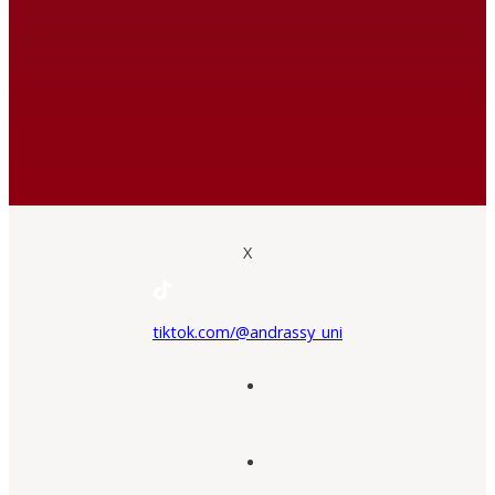
X
tiktok.com/@andrassy_uni