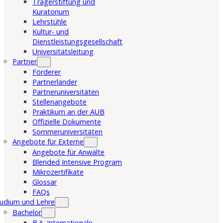
Trägerstiftung und
Kuratorium
Lehrstühle
Kultur- und
Dienstleistungsgesellschaft
Universitätsleitung
Partner
Förderer
Partnerländer
Partneruniversitäten
Stellenangebote
Praktikum an der AUB
Offizielle Dokumente
Sommeruniversitäten
Angebote für Externe
Angebote für Anwälte
Blended Intensive Program
Mikrozertifikate
Glossar
FAQs
udium und Lehre
Bachelor
B.A. Internationale