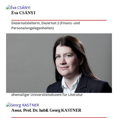
Éva CSÁNYI
Dezernatsleiterin, Dezernat 2 (Finanz- und
Personalangelegenheiten)
Dr. habil. Georg TRAUTNITZ
Universitätsdozent
,
Leiter des Lehrstuhls für
Betriebswirtschaftslehre, insbesondere
Unternehmensführung, Organisation und Corporate
Social Responsibility
Dr. habil. Marcell MÁRTONFFY
ehemaliger Universitätsdozent für Literatur
Assoz. Prof. Dr. habil. Georg KASTNER