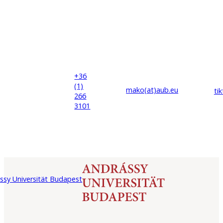
+36
(1)
mako(at)
aub
.eu
ti
266
3101