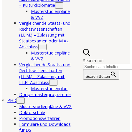
– Kulturdiplomatie
Musterstudienpläne
& VVZ
Vergleichende Staats- und
Rechtswissenschaften
(LL.M.) – Zulassung mit
Staatsexamen oder M.A.-
Abschluss
Musterstudienpläne
& VVZ
Search for:
Vergleichende Staats- und
Rechtswissenschaften
(LL.M.) – Zulassung mit
Search Button
LL.B.-Abschluss
Musterstudienplan
Doppelmasterprogramme
PHD
Musterstudienpläne & VVZ
Doktorschule
Promotionsverfahren
Formulare und Downloads
für DS