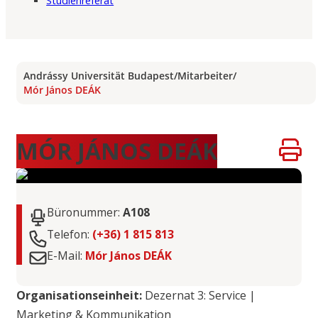
Studienreferat
Andrássy Universität Budapest
/
Mitarbeiter
/
Mór János DEÁK
MÓR JÁNOS DEÁK
Büronummer:
A108
Telefon:
(+36) 1 815 813
E-Mail:
Mór János DEÁK
Organisationseinheit:
Dezernat 3: Service |
Marketing & Kommunikation