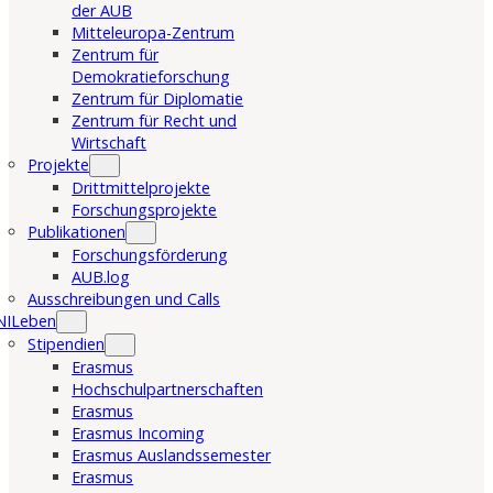
der AUB
Mitteleuropa-Zentrum
Zentrum für
Demokratieforschung
Zentrum für Diplomatie
Zentrum für Recht und
Wirtschaft
Projekte
Drittmittelprojekte
Forschungsprojekte
Publikationen
Forschungsförderung
AUB.log
Ausschreibungen und Calls
NILeben
Stipendien
Erasmus
Hochschulpartnerschaften
Erasmus
Erasmus Incoming
Erasmus Auslandssemester
Erasmus