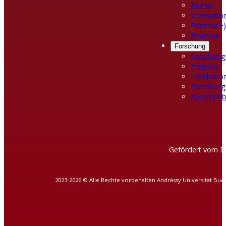
Alumni
Internatio
Erasmus+)
Erasmus
Forschung
Forschung
Projekte
Publikatio
Forschung
Ausschreib
Gefördert vom D
2023-2026 © Alle Rechte vorbehalten Andrássy Universität Bud