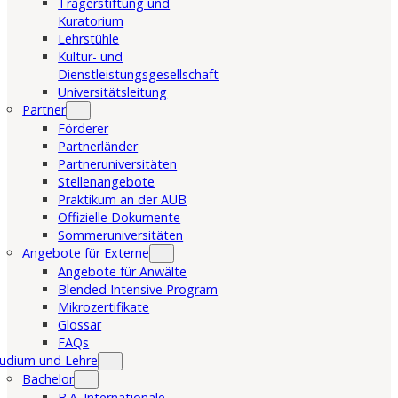
Trägerstiftung und
Kuratorium
Lehrstühle
Kultur- und
Dienstleistungsgesellschaft
Universitätsleitung
Partner
Förderer
Partnerländer
Partneruniversitäten
Stellenangebote
Praktikum an der AUB
Offizielle Dokumente
Sommeruniversitäten
Angebote für Externe
Angebote für Anwälte
Blended Intensive Program
Mikrozertifikate
Glossar
FAQs
udium und Lehre
Bachelor
B.A. Internationale