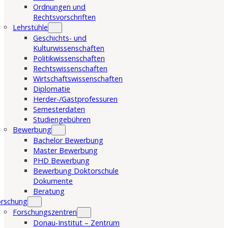
Ordnungen und
Rechtsvorschriften
Lehrstühle
Geschichts- und
Kulturwissenschaften
Politikwissenschaften
Rechtswissenschaften
Wirtschaftswissenschaften
Diplomatie
Herder-/Gastprofessuren
Semesterdaten
Studiengebühren
Bewerbung
Bachelor Bewerbung
Master Bewerbung
PHD Bewerbung
Bewerbung Doktorschule
Dokumente
Beratung
orschung
Forschungszentren
Donau-Institut – Zentrum