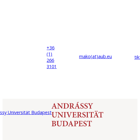
+36
(1)
mako(at)
aub
.eu
ti
266
3101