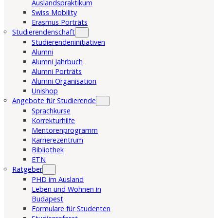
Auslandspraktikum
Swiss Mobility
Erasmus Porträts
Studierendenschaft
Studierendeninitiativen
Alumni
Alumni Jahrbuch
Alumni Porträts
Alumni Organisation
Unishop
Angebote für Studierende
Sprachkurse
Korrekturhilfe
Mentorenprogramm
Karrierezentrum
Bibliothek
ETN
Ratgeber
PHD im Ausland
Leben und Wohnen in
Budapest
Formulare für Studenten