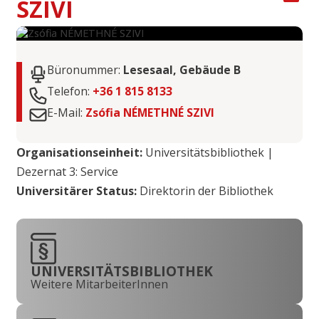
SZIVI
Büronummer:
Lesesaal, Gebäude B
Telefon:
+36 1 815 8133
E-Mail:
Zsófia NÉMETHNÉ SZIVI
Organisationseinheit:
Universitätsbibliothek |
Dezernat 3: Service
Universitärer Status:
Direktorin der Bibliothek
UNIVERSITÄTSBIBLIOTHEK
Weitere MitarbeiterInnen